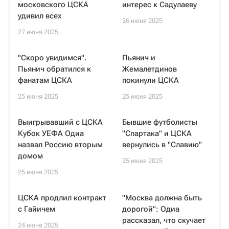
московского ЦСКА
интерес к Садулаеву
удивил всех
26 июня 2025
27 июня 2025
"Скоро увидимся".
Пьянич и
Пьянич обратился к
Жемалетдинов
фанатам ЦСКА
покинули ЦСКА
25 июня 2025
25 июня 2025
Выигрывавший с ЦСКА
Бывшие футболисты
Кубок УЕФА Одиа
"Спартака" и ЦСКА
назвал Россию вторым
вернулись в "Славию"
домом
25 июня 2025
25 июня 2025
ЦСКА продлил контракт
"Москва должна быть
с Гайичем
дорогой": Одиа
рассказал, что скучает
24 июня 2025