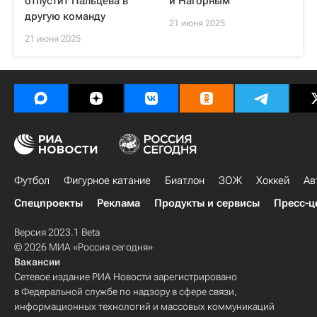
отпустит Пальцева в
и Нагорным
другую команду
21 июня 2025
21 июня 2025
Футбол
Фигурное катание
Биатлон
ЗОЖ
Хоккей
Ав
Спецпроекты
Реклама
Продукты и сервисы
Пресс-ц
Версия 2023.1 Beta
© 2026 МИА «Россия сегодня»
Вакансии
Сетевое издание РИА Новости зарегистрировано
в Федеральной службе по надзору в сфере связи,
информационных технологий и массовых коммуникаций