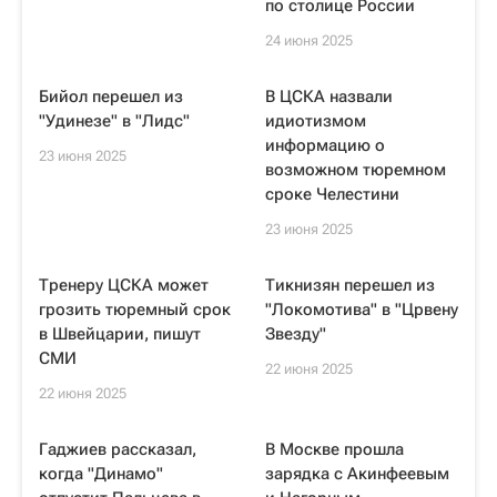
по столице России
24 июня 2025
Бийол перешел из
В ЦСКА назвали
"Удинезе" в "Лидс"
идиотизмом
информацию о
23 июня 2025
возможном тюремном
сроке Челестини
23 июня 2025
Тренеру ЦСКА может
Тикнизян перешел из
грозить тюремный срок
"Локомотива" в "Црвену
в Швейцарии, пишут
Звезду"
СМИ
22 июня 2025
22 июня 2025
Гаджиев рассказал,
В Москве прошла
когда "Динамо"
зарядка с Акинфеевым