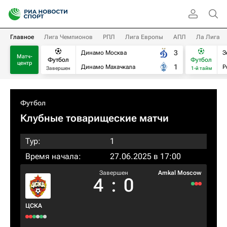
Главное
Лига Чемпионов
РПЛ
Лига Европы
АПЛ
Ла Лига
3
Динамо Москва
З
Матч-
Футбол
Футбол
центр
1
Динамо Махачкала
Р
Завершен
1-й тайм
Футбол
Клубные товарищеские матчи
Тур:
1
Время начала:
27.06.2025 в 17:00
Завершен
Amkal Moscow
4
:
0
ЦСКА