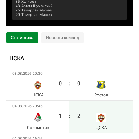
35‎’‎
Хеллвен
48‎’‎
Артем Шуманский
76‎’‎
Тамерлан Мусаев
90‎’‎
Тамерлан Мусаев
Статистика
Новости команд
ЦСКА
08.08.2026 20:30
0
:
0
ЦСКА
Ростов
04.08.2026 20:45
1
:
2
Локомотив
ЦСКА
01.08.2026 16:15