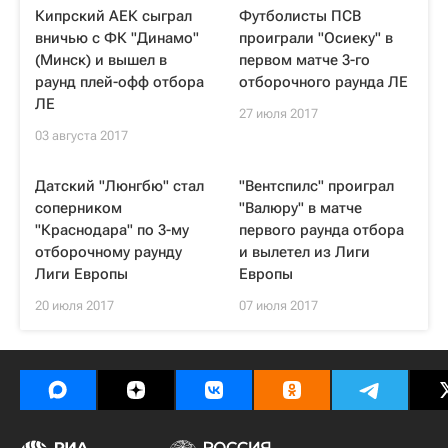
Кипрский АЕК сыграл
Футболисты ПСВ
вничью с ФК "Динамо"
проиграли "Осиеку" в
(Минск) и вышел в
первом матче 3-го
раунд плей-офф отбора
отборочного раунда ЛЕ
ЛЕ
27 июля 2017
03 августа 2017
Датский "Люнгбю" стал
"Вентспилс" проиграл
соперником
"Валюру" в матче
"Краснодара" по 3-му
первого раунда отбора
отборочному раунду
и вылетел из Лиги
Лиги Европы
Европы
20 июля 2017
07 июля 2017