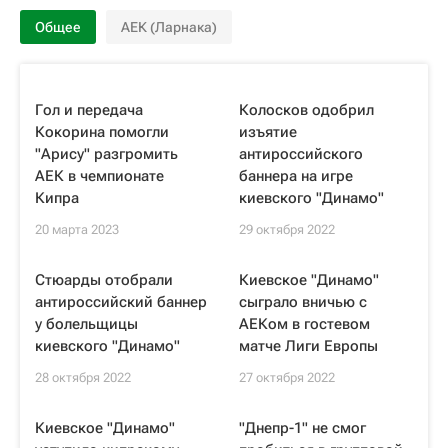
Общее
АЕК (Ларнака)
Гол и передача
Колосков одобрил
Кокорина помогли
изъятие
"Арису" разгромить
антироссийского
АЕК в чемпионате
баннера на игре
Кипра
киевского "Динамо"
20 марта 2023
29 октября 2022
Стюарды отобрали
Киевское "Динамо"
антироссийский баннер
сыграло вничью с
у болельщицы
АЕКом в гостевом
киевского "Динамо"
матче Лиги Европы
28 октября 2022
27 октября 2022
Киевское "Динамо"
"Днепр-1" не смог