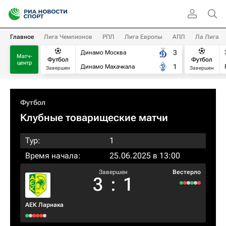
Главное
Лига Чемпионов
РПЛ
Лига Европы
АПЛ
Ла Лига
3
Динамо Москва
Матч-
Футбол
Футбол
центр
1
Динамо Махачкала
Завершен
Завершен
Футбол
Клубные товарищеские матчи
Тур:
1
Время начала:
25.06.2025 в 13:00
Завершен
Вестерло
3
:
1
АЕК Ларнака