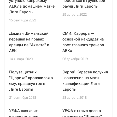
уступило кипрскому
пробиться в групповой
АЕКу в домашнем матче
раунд Лиги Европы
Лиги Европы
25 августа 2022
15 сентября 2022
Дамиан Шиманьский
СМИ: Каррера —
перешел на правах
основной кандидат на
аренды из "Ахмата" в
пост главного тренера
АЕК
АЕКа
14 января 2020
06 декабря 2019
Полузащитник
Сергей Карасев получил
"Цюриха" провалился в
назначение на матч
яму, празднуя гол в
квалификации Лиги
Лиге Европы
Европы
21 сентября 2018
28 августа 2018
УЕФА назначит
УЕФА открыл дело в
инспектора для
отношении "Штурма"