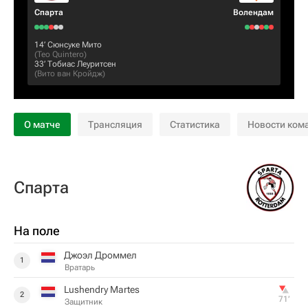
Спарта
Волендам
14‎’‎
Сюнсуке Мито
(
Teo Quintero
)
33‎’‎
Тобиас Леуритсен
(
Вито ван Кройдж
)
О матче
Трансляция
Статистика
Новости ком
Спарта
На поле
Джоэл Дроммел
1
Вратарь
Lushendry Martes
2
71‎’‎
Защитник