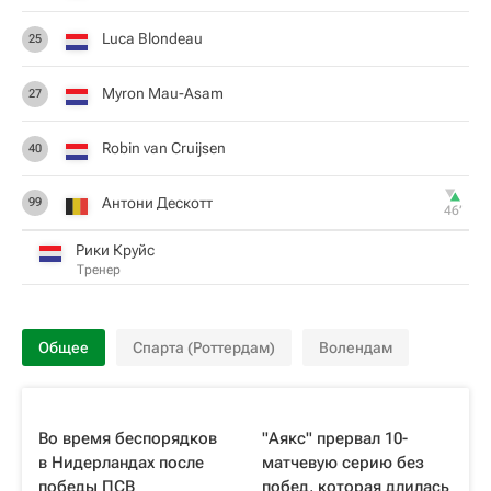
Luca Blondeau
25
Myron Mau-Asam
27
Robin van Cruijsen
40
Антони Дескотт
99
46‎’‎
Рики Круйс
Тренер
Общее
Спарта (Роттердам)
Волендам
Во время беспорядков
"Аякс" прервал 10-
в Нидерландах после
матчевую серию без
победы ПСВ
побед, которая длилась