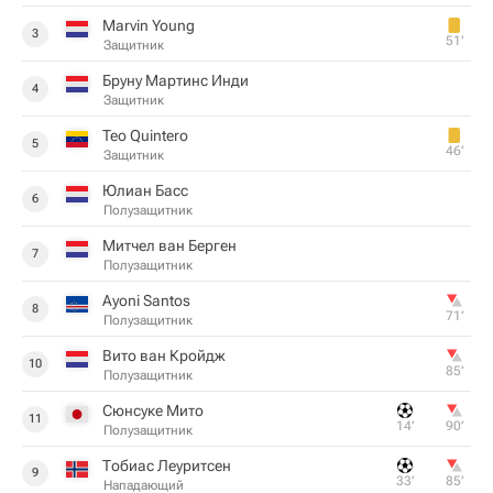
Marvin Young
3
51‎’‎
Защитник
Бруну Мартинс Инди
4
Защитник
Teo Quintero
5
46‎’‎
Защитник
Юлиан Басс
6
Полузащитник
Митчел ван Берген
7
Полузащитник
Ayoni Santos
8
71‎’‎
Полузащитник
Вито ван Кройдж
10
85‎’‎
Полузащитник
Сюнсуке Мито
11
14‎’‎
90‎’‎
Полузащитник
Тобиас Леуритсен
9
33‎’‎
85‎’‎
Нападающий