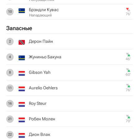
Брэндли Кувас
10
76‎’‎
Нападающий
Запасные
Дерон Пайн
2
Жуниньо Бакуна
4
46‎’‎
Gibson Yah
8
60‎’‎
Aurelio Oehlers
11
76‎’‎
Roy Steur
16
Робен Молен
21
70‎’‎
Дион Влак
22