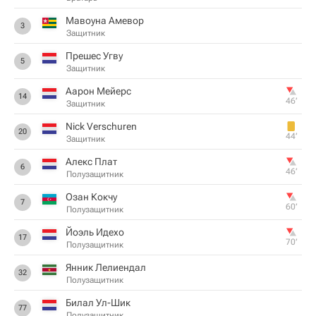
Мавоуна Амевор
3
Защитник
Прешес Угву
5
Защитник
Аарон Мейерс
14
46‎’‎
Защитник
Nick Verschuren
20
44‎’‎
Защитник
Алекс Плат
6
46‎’‎
Полузащитник
Озан Кокчу
7
60‎’‎
Полузащитник
Йоэль Идехо
17
70‎’‎
Полузащитник
Янник Лелиендал
32
Полузащитник
Билал Ул-Шик
77
Полузащитник