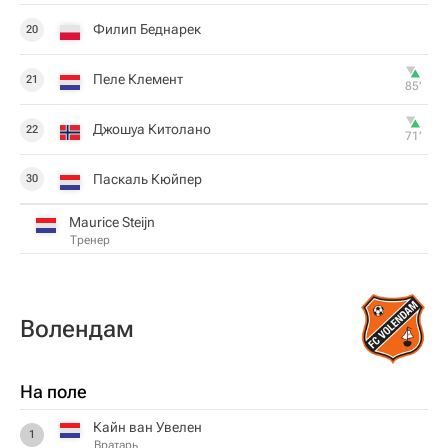
Филип Беднарек
20
Пеле Клемент
21
85‎’‎
Джошуа Китолано
22
71‎’‎
Паскаль Кюйпер
30
Maurice Steijn
Тренер
Волендам
На поле
Кайн ван Увелен
1
Вратарь