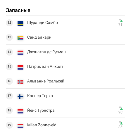
Запасные
Шуранди Самбо
12
71‎’‎
Саид Бакари
13
Джонатан де Гузман
14
Патрик ван Анхолт
15
Альванне Роальсей
16
Каспер Терхо
17
Йенс Турнстра
18
90‎’‎
Milan Zonneveld
19
85‎’‎