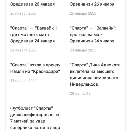
Эредивизи 26 января
Эредивизи 26 января
26 января 2023
25 января 2023
"Спарта" — "Валвейк":
"Спарта" — "Валвейк":
где смотреть матч
прогноз на матч
Эредивизи 24 января
Эредивизи 24 января
24 января 2023
23 января 2023
"Спарта" взяла в аренду
"Спарта" Дика Адвоката
Намли из "Краснодара"
вылетела из высшего
дивизиона чемпионата
11 января 2022
Нидерландов
20 мая 2018
Футболист "Спарты"
дисквалифицирован на
7 матчей за удар
соперника ногой в лицо