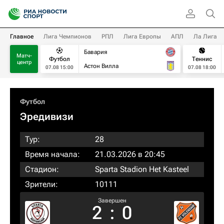
Главное
Лига Чемпионов
РПЛ
Лига Европы
АПЛ
Ла Лига
Бавария
Матч-
Футбол
Теннис
центр
Астон Вилла
07.08 15:00
07.08 18:00
Футбол
Эредивизи
Тур:
28
Время начала:
21.03.2026 в 20:45
Стадион:
Sparta Stadion Het Kasteel
Зрители:
10111
Завершен
2
:
0