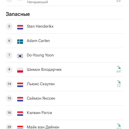
64‎’‎
Нападающий
Запасные
Stan Henderikx
5
Adam Carlen
6
Do-Young Yoon
7
Шимон Влодарчик
9
64‎’‎
Льюис Схаутен
14
72‎’‎
Саймон Янссен
15
Кэлвин Ратси
16
Майк ван Дейнен
29