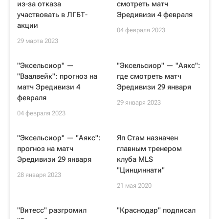
из-за отказа
смотреть матч
участвовать в ЛГБТ-
Эредивизи 4 февраля
акции
04 февраля 2023
29 марта 2023
"Эксельсиор" —
"Эксельсиор" — "Аякс":
"Ваалвейк": прогноз на
где смотреть матч
матч Эредивизи 4
Эредивизи 29 января
февраля
29 января 2023
04 февраля 2023
"Эксельсиор" — "Аякс":
Яп Стам назначен
прогноз на матч
главным тренером
Эредивизи 29 января
клуба MLS
"Цинциннати"
28 января 2023
21 мая 2020
"Витесс" разгромил
"Краснодар" подписал