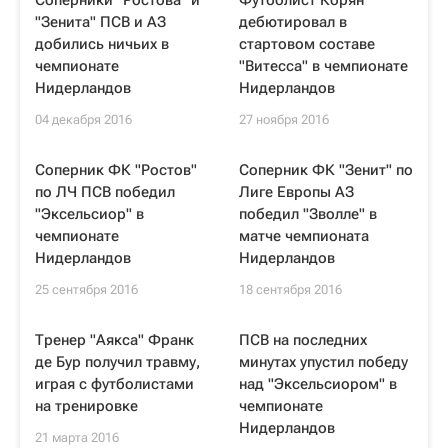
Соперники "Ростова" и
Футболист Корян
"Зенита" ПСВ и АЗ
дебютировал в
добились ничьих в
стартовом составе
чемпионате
"Витесса" в чемпионате
Нидерландов
Нидерландов
04 декабря 2016
27 ноября 2016
Соперник ФК "Ростов"
Соперник ФК "Зенит" по
по ЛЧ ПСВ победил
Лиге Европы АЗ
"Эксельсиор" в
победил "Зволле" в
чемпионате
матче чемпионата
Нидерландов
Нидерландов
25 сентября 2016
18 сентября 2016
Тренер "Аякса" Франк
ПСВ на последних
де Бур получил травму,
минутах упустил победу
играя с футболистами
над "Эксельсиором" в
на тренировке
чемпионате
Нидерландов
21 марта 2016