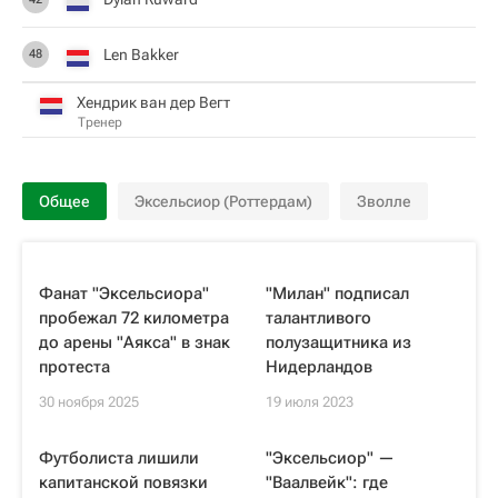
Len Bakker
48
Хендрик ван дер Вегт
Тренер
Общее
Эксельсиор (Роттердам)
Зволле
Фанат "Эксельсиора"
"Милан" подписал
пробежал 72 километра
талантливого
до арены "Аякса" в знак
полузащитника из
протеста
Нидерландов
30 ноября 2025
19 июля 2023
Футболиста лишили
"Эксельсиор" —
капитанской повязки
"Ваалвейк": где