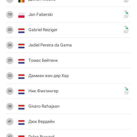
46‎’‎
Jan Faberski
19
35‎’‎
Gabriel Reiziger
20
82‎’‎
Jadiel Pereira da Gama
26
Томас Бейтинк
29
Дамиан ван дер Хар
33
Ник Фихтингер
34
70‎’‎
Givaro Rahajaan
38
Дюк Вердейн
41
Dylan Ruward
42