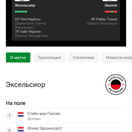
Эксельсиор
Зволле
20‎’‎
Ноа Науйокс
48‎’‎
Райан Томас
(
Деренсили Санчес
(
Шерел Флоранус
)
Фернандес
)
78‎’‎
Irakli Yegoian
(
Шимон Влодарчик
)
О матче
Трансляция
Статистика
Новости ком
Эксельсиор
На поле
Стейн ван Гассел
1
Вратарь
Илиас Бронкхорст
2