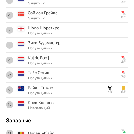
6
35‎’‎
Защитник
Саймон Грейвз
28
82‎’‎
Защитник
Шола Шоретире
7
Полузащитник
Зико Буурмистер
8
Полузащитник
Kaj de Rooij
22
46‎’‎
Полузащитник
Тейс Остинг
25
70‎’‎
Полузащитник
Райан Томас
30
48‎’‎
63‎’‎
Полузащитник
Koen Kostons
10
Нападающий
Запасные
Дилан Мбайо
11