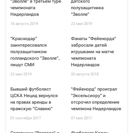
"Зволле" в третьем туре
датского
чемпионата
полузащитника
Нидерландов
"Зволле"
16 августа 2019
22 мая 2019
"Краснодар"
Фанаты "Фейенорда"
заинтересовался
забросали детей
полузащитником
игрушками на матче
голландского "Зволле",
чемпионата
пишут СМИ
Нидерландов
22 мая 2019
20 августа 2018
Бывший футболист
"Фейенорд" проиграл
ЦСКА Нецид вернулся
"Эксельсиору" и
на правах аренды в
отсрочил определение
пражскую "Славию"
чемпиона Нидерландов
01 сентября 2017
07 мая 2017