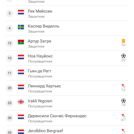
Защитник
Рик Мейссен
3
Защитник
Каспер Виделль
4
Защитник
Артур Загре
12
76‎’‎
Защитник
Ноа Науйокс
10
20‎’‎
Полузащитник
Гьян де Регт
11
Полузащитник
Леннард Хартьес
20
72‎’‎
Полузащитник
Irakli Yegoian
23
78‎’‎
Полузащитник
Деренсили Санчес Фернандес
30
87‎’‎
Полузащитник
Jerolldino Bergraaf
33