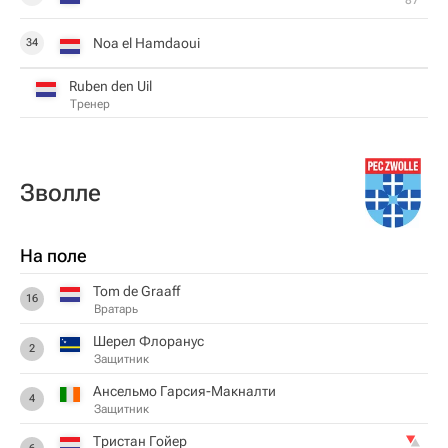
87‎’‎
Noa el Hamdaoui
34
Ruben den Uil
Тренер
Зволле
На поле
Tom de Graaff
16
Вратарь
Шерел Флоранус
2
Защитник
Ансельмо Гарсия-Макналти
4
Защитник
Тристан Гойер