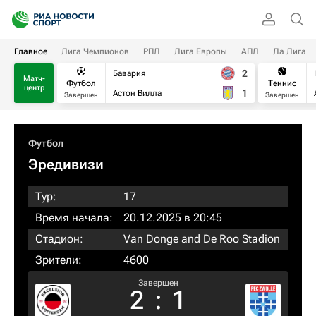
Главное
Лига Чемпионов
РПЛ
Лига Европы
АПЛ
Ла Лига
2
Бавария
Матч-
Футбол
Теннис
центр
1
Астон Вилла
Завершен
Завершен
Футбол
Эредивизи
Тур:
17
Время начала:
20.12.2025 в 20:45
Стадион:
Van Donge and De Roo Stadion
Зрители:
4600
Завершен
2
:
1