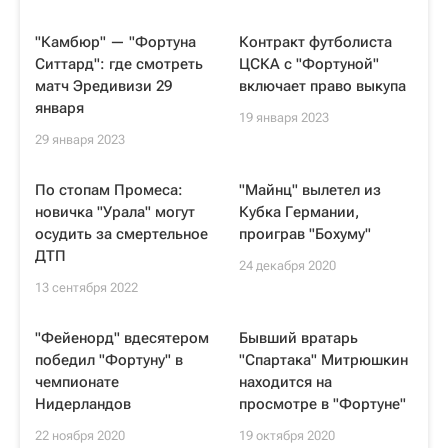
"Камбюр" — "Фортуна
Контракт футболиста
Ситтард": где смотреть
ЦСКА с "Фортуной"
матч Эредивизи 29
включает право выкупа
января
19 января 2023
29 января 2023
По стопам Промеса:
"Майнц" вылетел из
новичка "Урала" могут
Кубка Германии,
осудить за смертельное
проиграв "Бохуму"
ДТП
24 декабря 2020
13 сентября 2022
"Фейенорд" вдесятером
Бывший вратарь
победил "Фортуну" в
"Спартака" Митрюшкин
чемпионате
находится на
Нидерландов
просмотре в "Фортуне"
22 ноября 2020
19 октября 2020