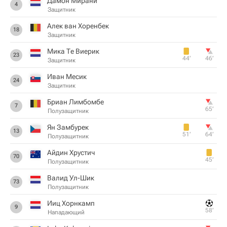
Дамон Мирани
4
Защитник
Алек ван Хоренбек
18
Защитник
Мика Те Виерик
23
44‎’‎
46‎’‎
Защитник
Иван Месик
24
Защитник
Бриан Лимбомбе
7
65‎’‎
Полузащитник
Ян Замбурек
13
51‎’‎
64‎’‎
Полузащитник
Айдин Хрустич
70
45‎’‎
Полузащитник
Валид Ул-Шик
73
Полузащитник
Ииц Хорнкамп
9
58‎’‎
Нападающий