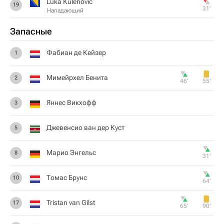
Luka Kulenovic
19
31‎’‎
Нападающий
Запасные
Фабиан де Кейзер
1
Мимейрхел Бенита
2
46‎’‎
55‎’‎
Яннес Викхофф
3
Джевенсио ван дер Куст
5
Марио Энгельс
8
31‎’‎
Томас Брунс
10
64‎’‎
Tristan van Gilst
17
65‎’‎
90‎’‎