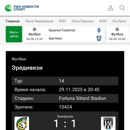
Главное
Лига Чемпионов
РПЛ
Лига Европы
АПЛ
Ла Лига
Крылья Советов
Матч-
Футбол
Футбол
центр
Балтика
08.08 15:30
08.08 18:00
Футбол
Эредивизи
Тур:
14
Время начала:
29.11.2025 в 20:45
Стадион:
Fortuna Sittard Stadion
Зрители:
10424
Завершен
1
:
1