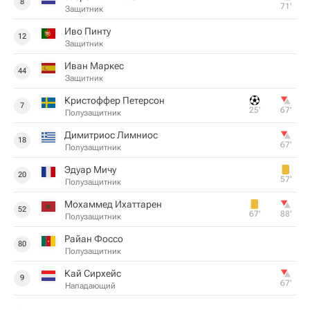
8
71‎’‎
Защитник
Иво Пинту
12
Защитник
Иван Маркес
44
Защитник
Кристоффер Петерсон
7
25‎’‎
67‎’‎
Полузащитник
Димитриос Лимниос
18
67‎’‎
Полузащитник
Эдуар Мичу
20
57‎’‎
Полузащитник
Мохаммед Ихаттарен
52
67‎’‎
88‎’‎
Полузащитник
Райан Фоссо
80
Полузащитник
Кай Сирхейс
9
67‎’‎
Нападающий