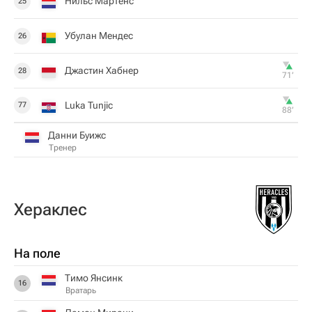
Нильс Мартенс
25
Убулан Мендес
26
Джастин Хабнер
28
71‎’‎
Luka Tunjic
77
88‎’‎
Данни Буижс
Тренер
Хераклес
На поле
Тимо Янсинк
16
Вратарь