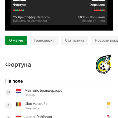
Фортуна
Хераклес
25‎’‎
Кристоффер Петерсон
58‎’‎
Ииц Хорнкамп
(
Мохаммед Ихаттарен
)
(
Валид Ул-Шик
)
О матче
Трансляция
Статистика
Новости ком
Фортуна
На поле
Маттийс Брандерхорст
31
Вратарь
Шон Адевойе
4
20‎’‎
Защитник
Jasper Dahlhaus