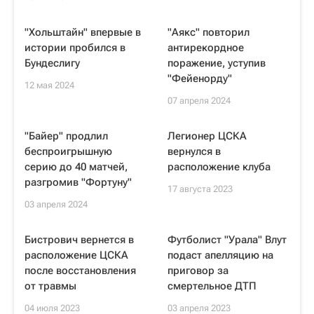
"Хольштайн" впервые в
"Аякс" повторил
истории пробился в
антирекордное
Бундеслигу
поражение, уступив
"Фейенорду"
12 мая 2024
07 апреля 2024
"Байер" продлил
Легионер ЦСКА
беспроигрышную
вернулся в
серию до 40 матчей,
расположение клуба
разгромив "Фортуну"
17 августа 2023
03 апреля 2024
Бистрович вернется в
Футболист "Урала" Влут
расположение ЦСКА
подаст апелляцию на
после восстановления
приговор за
от травмы
смертельное ДТП
04 июля 2023
03 апреля 2023