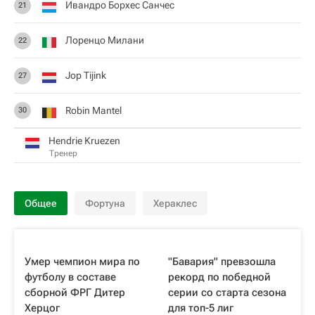
Ивандро Борхес Санчес
21
Лоренцо Милани
22
Jop Tijink
27
Robin Mantel
30
Hendrie Kruezen
Тренер
Общее
Фортуна
Хераклес
Умер чемпион мира по
"Бавария" превзошла
футболу в составе
рекорд по победной
сборной ФРГ Дитер
серии со старта сезона
Херцог
для топ-5 лиг