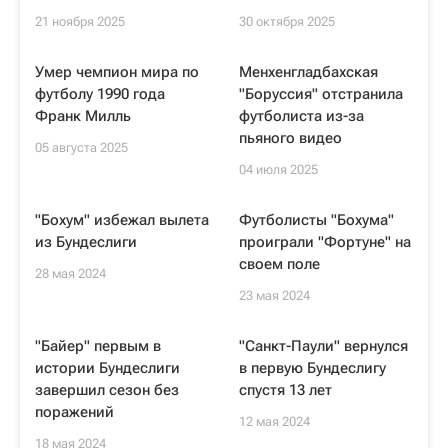
21 ноября 2025
30 октября 2025
Умер чемпион мира по
Менхенгладбахская
футболу 1990 года
"Боруссия" отстранила
Франк Милль
футболиста из-за
пьяного видео
05 августа 2025
04 июля 2025
"Бохум" избежал вылета
Футболисты "Бохума"
из Бундеслиги
проиграли "Фортуне" на
своем поле
28 мая 2024
23 мая 2024
"Байер" первым в
"Санкт-Паули" вернулся
истории Бундеслиги
в первую Бундеслигу
завершил сезон без
спустя 13 лет
поражений
12 мая 2024
18 мая 2024