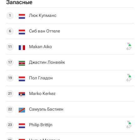
Запасные
Люк Купманс
1
Сиб ван Оттеле
6
Makan Aiko
11
67‎’‎
Джастин Лонвейк
17
Пол Гладон
19
67‎’‎
Marko Kerkez
21
Самуэль Бастиен
22
Philip Brittijn
23
67‎’‎