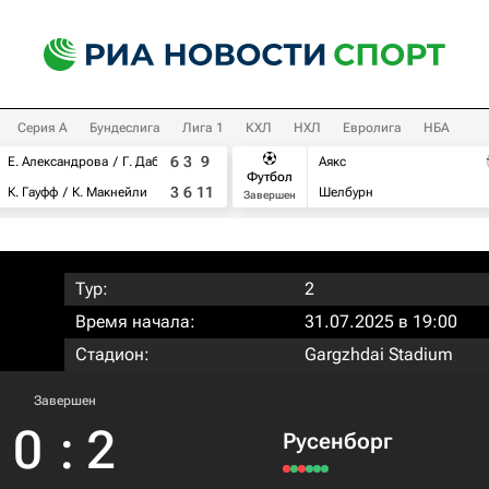
Серия А
Бундеслига
Лига 1
КХЛ
НХЛ
Евролига
НБА
6
3
9
Е. Александрова
Г. Дабровски
Аякс
Футбол
3
6
11
К. Гауфф
К. Макнейли
Шелбурн
Завершен
Тур:
2
Время начала:
31.07.2025 в 19:00
Стадион:
Gargzhdai Stadium
Завершен
0
:
2
Русенборг