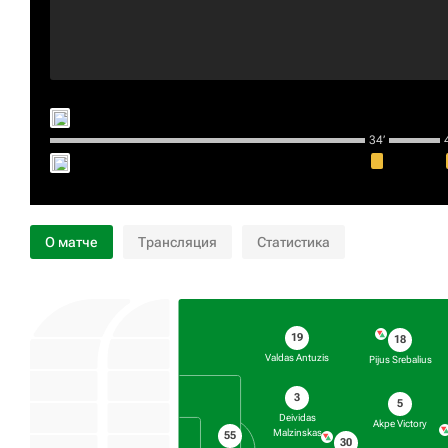
34‎’‎
4
О матче
Трансляция
Статистика
19
18
Valdas Antuzis
Pijus Srebalius
3
5
Deividas
Akpe Victory
Malzinskas
55
30