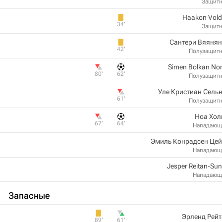
Защит
Haakon Vol
34‎’‎
Защит
Сантери Вяянян
42‎’‎
Полузащит
Simen Bolkan Nor
80‎’‎
62‎’‎
Полузащит
Уле Кристиан Сель
61‎’‎
Полузащит
Ноа Хол
67‎’‎
64‎’‎
Нападающ
Эмиль Конрадсен Цей
Нападающ
Jesper Reitan-Su
Нападающ
Запасные
Эрленд Рей
89‎’‎
61‎’‎