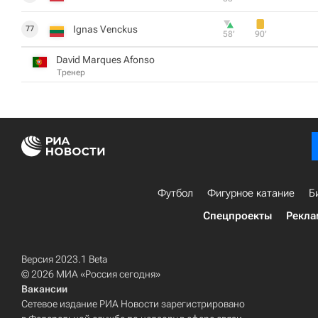
Ignas Venckus
77
58‎’‎
90‎’‎
David Marques Afonso
Тренер
Футбол
Фигурное катание
Б
Спецпроекты
Рекла
Версия 2023.1 Beta
© 2026 МИА «Россия сегодня»
Вакансии
Сетевое издание РИА Новости зарегистрировано