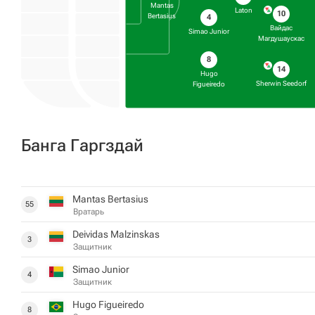
Mantas
Laton
10
Bertasius
4
Вайдас
Simao Junior
Магдушаускас
8
14
Hugo
Sherwin Seedorf
Figueiredo
Банга Гаргздай
Mantas Bertasius
55
Вратарь
Deividas Malzinskas
3
Защитник
Simao Junior
4
Защитник
Hugo Figueiredo
8