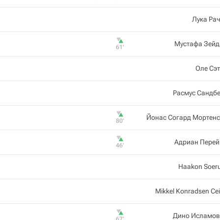
Лука Ра
Мустафа Зейд
61‎’‎
Оле Сэ
Расмус Сандб
Йонас Согард Мортенс
80‎’‎
Адриан Перей
46‎’‎
Haakon Soer
Mikkel Konradsen Ce
Дино Исламов
67‎’‎