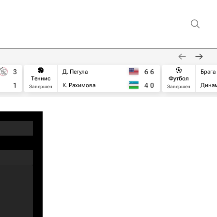
3
6
6
Д. Пегула
Брага
Теннис
Футбол
1
4
0
К. Рахимова
Дина
Завершен
Завершен