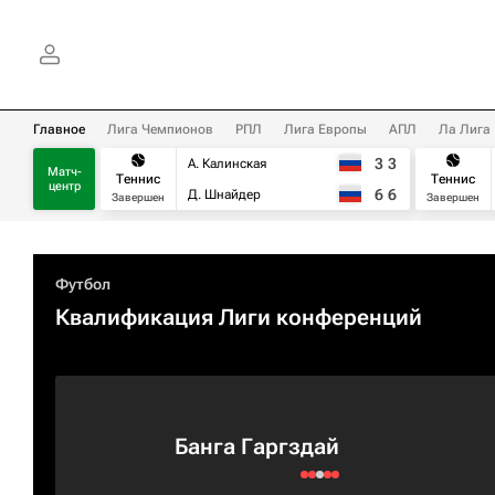
Главное
Лига Чемпионов
РПЛ
Лига Европы
АПЛ
Ла Лига
3
3
А. Калинская
Матч-
Теннис
Теннис
центр
6
6
Д. Шнайдер
Завершен
Завершен
Футбол
Квалификация Лиги конференций
Банга Гаргздай