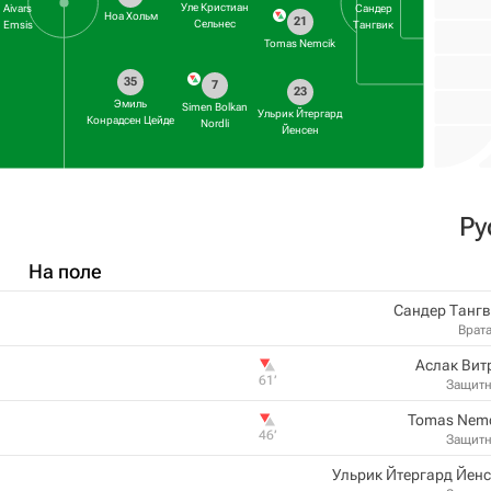
Уле Кристиан
Aivars
Сандер
Ноа Хольм
21
Сельнес
Emsis
Тангвик
Tomas Nemcik
35
7
23
Эмиль
Simen Bolkan
Ульрик Йтергард
Конрадсен Цейде
Nordli
Йенсен
Ру
На поле
Сандер Танг
Врат
Аслак Вит
61‎’‎
Защит
Tomas Nemc
46‎’‎
Защит
Ульрик Йтергард Йен