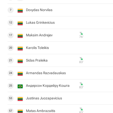
Dovydas Norvilas
7
Lukas Grinkevicius
12
Maksim Andrejev
17
76‎’‎
Karolis Toleikis
20
Sidas Praleika
21
83‎’‎
Armandas Razvadauskas
24
Андерсон Кордейру Кошта
25
83‎’‎
Justinas Juozapavicius
53
Matas Ambrazaitis
57
83‎’‎