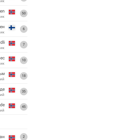
ник
den
50
ник
ен
6
ник
dli
7
ник
нес
10
ник
ьм
18
ий
де
35
ий
nde
45
ий
тан
2