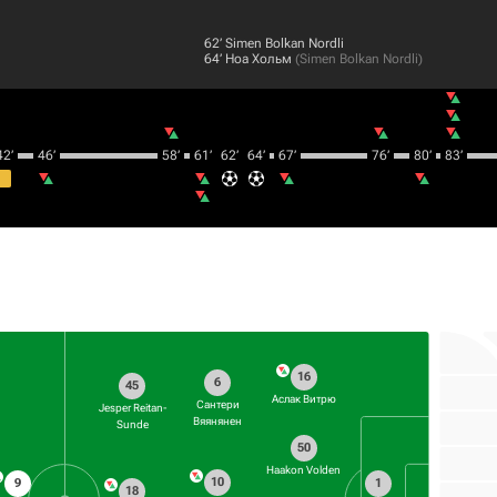
62‎’‎
Simen Bolkan Nordli
64‎’‎
Ноа Хольм
(
Simen Bolkan Nordli
)
2‎’‎
46‎’‎
58‎’‎
61‎’‎
62‎’‎
64‎’‎
67‎’‎
76‎’‎
80‎’‎
83‎’‎
16
6
45
Аслак Витрю
Сантери
Jesper Reitan-
Вяянянен
Sunde
50
Haakon Volden
10
9
1
18