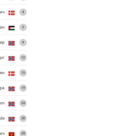
чич
4
ан
5
тер
9
ерг
12
ен
15
ра
19
um
24
ide
38
ич
39