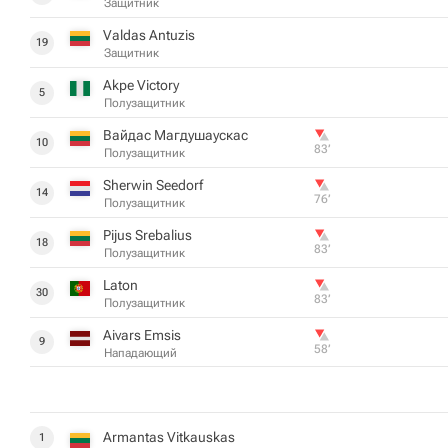
Защитник
Valdas Antuzis
19
Защитник
Akpe Victory
5
Полузащитник
Вайдас Магдушаускас
10
83‎’‎
Полузащитник
Sherwin Seedorf
14
76‎’‎
Полузащитник
Pijus Srebalius
18
83‎’‎
Полузащитник
Laton
30
83‎’‎
Полузащитник
Aivars Emsis
9
58‎’‎
Нападающий
Armantas Vitkauskas
1