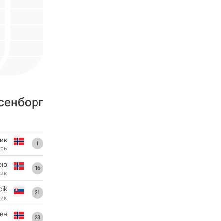
сенборг
вик
1
арь
рю
16
ник
ik
21
ник
сен
23