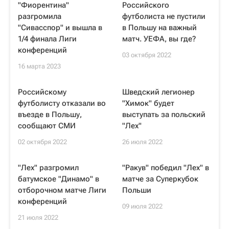
"Фиорентина"
Российского
разгромила
футболиста не пустили
"Сивасспор" и вышла в
в Польшу на важный
1/4 финала Лиги
матч. УЕФА, вы где?
конференций
03 октября 2022
16 марта 2023
Российскому
Шведский легионер
футболисту отказали во
"Химок" будет
въезде в Польшу,
выступать за польский
сообщают СМИ
"Лех"
02 октября 2022
26 июля 2022
"Лех" разгромил
"Ракув" победил "Лех" в
батумское "Динамо" в
матче за Суперкубок
отборочном матче Лиги
Польши
конференций
09 июля 2022
21 июля 2022