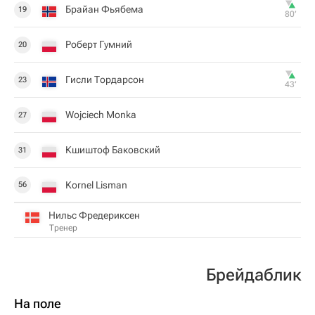
Брайан Фьябема
19
80‎’‎
Роберт Гумний
20
Гисли Тордарсон
23
43‎’‎
Wojciech Monka
27
Кшиштоф Баковский
31
Kornel Lisman
56
Нильс Фредериксен
Тренер
Брейдаблик
На поле