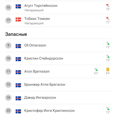
Агуст Торстейнссон
15
78‎’‎
Нападающий
Тобиас Томсен
77
72‎’‎
Нападающий
Запасные
Oli Omarsson
9
72‎’‎
Кристин Стейндорссон
10
78‎’‎
Aron Bjarnason
11
63‎’‎
84‎’‎
Брынжар Атли Брагасон
12
Дэвид Ингварссон
18
Кристофер Инги Кристинссон
23
72‎’‎