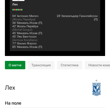
Лех
04‎’‎
Антонио Милич
28‎’‎
Хескюльдюр Гюннлейссон
(
Жоэль Перейра
)
(П)
36‎’‎
Микаэль Исхак
(П)
42‎’‎
Жоэль Перейра
(
Michal Gurgul
)
45‎’‎
Микаэль Исхак
(П)
45‎’‎
Лео Бенгтссон
(
Антони Косубаль
)
77‎’‎
Филип Ягелло
85‎’‎
Микаэль Исхак
(П)
О матче
Трансляция
Статистика
Новости ком
Лех
На поле