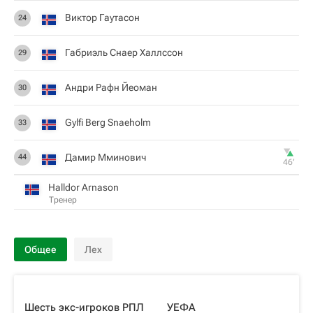
Виктор Гаутасон
24
Габриэль Снаер Халлссон
29
Андри Рафн Йеоман
30
Gylfi Berg Snaeholm
33
Дамир Мминович
44
46‎’‎
Halldor Arnason
Тренер
Общее
Лех
Шесть экс-игроков РПЛ
УЕФА