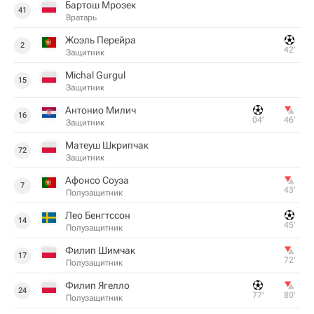
Бартош Мрозек
41
Вратарь
Жоэль Перейра
2
42‎’‎
Защитник
Michal Gurgul
15
Защитник
Антонио Милич
16
04‎’‎
46‎’‎
Защитник
Матеуш Шкрипчак
72
Защитник
Афонсо Соуза
7
43‎’‎
Полузащитник
Лео Бенгтссон
14
45‎’‎
Полузащитник
Филип Шимчак
17
72‎’‎
Полузащитник
Филип Ягелло
24
77‎’‎
80‎’‎
Полузащитник