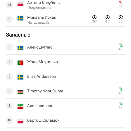
Антони Косубаль
43
46‎’‎
Полузащитник
Микаэль Исхак
9
36‎’‎
45‎’‎
85‎’‎
Нападающий
Запасные
Алекс Дуглас
3
46‎’‎
Жоао Моутинью
4
Elias Andersson
5
Timothy Noor Ouma
6
46‎’‎
Али Голизаде
8
72‎’‎
Бартош Саламон
18