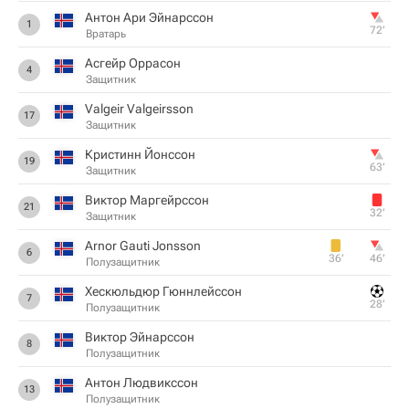
Антон Ари Эйнарссон
1
72‎’‎
Вратарь
Асгейр Оррасон
4
Защитник
Valgeir Valgeirsson
17
Защитник
Кристинн Йонссон
19
63‎’‎
Защитник
Виктор Маргейрссон
21
32‎’‎
Защитник
Arnor Gauti Jonsson
6
36‎’‎
46‎’‎
Полузащитник
Хескюльдюр Гюннлейссон
7
28‎’‎
Полузащитник
Виктор Эйнарссон
8
Полузащитник
Антон Людвикссон
13
Полузащитник