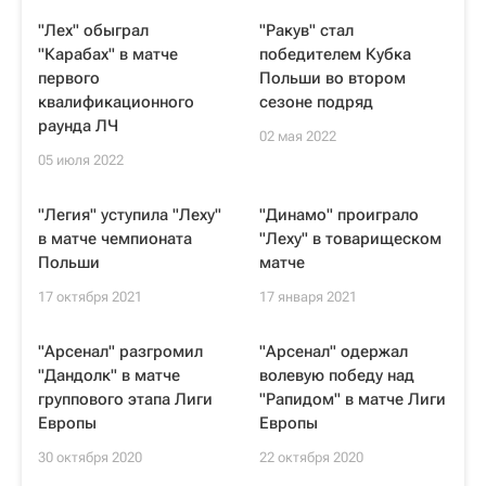
"Лех" обыграл
"Ракув" стал
"Карабах" в матче
победителем Кубка
первого
Польши во втором
квалификационного
сезоне подряд
раунда ЛЧ
02 мая 2022
05 июля 2022
"Легия" уступила "Леху"
"Динамо" проиграло
в матче чемпионата
"Леху" в товарищеском
Польши
матче
17 октября 2021
17 января 2021
"Арсенал" разгромил
"Арсенал" одержал
"Дандолк" в матче
волевую победу над
группового этапа Лиги
"Рапидом" в матче Лиги
Европы
Европы
30 октября 2020
22 октября 2020