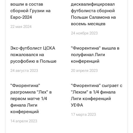
вошли в состав
дисквалифицировал
сборной Грузии на
футболиста сборной
Евро-2024
Польши Саламона на
восемь месяцев
22 мая 2024
24 ноября 2023
Экс-футболист ЦСКА
"Фиорентина" вышла в
пожаловался на
полуфинал Лиги
русофобию в Польше
конференций
24 августа 2023
20 апреля 2023
"Фиорентина"
"Фиорентина" сыграет с
разгромила "Лех" в
"Лехом" в 1/4 финала
первом матче 1/4
Лиги конференций
финала Лиги
УЕФА
конференций
17 марта 2023
14 апреля 2023