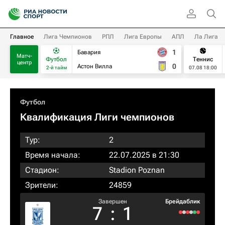
Главное
Лига Чемпионов
РПЛ
Лига Европы
АПЛ
Ла Лига
1
Бавария
Матч-
Футбол
Теннис
центр
0
Астон Вилла
2-й тайм
07.08 18:00
Футбол
Квалификация Лиги чемпионов
Тур:
2
Время начала:
22.07.2025 в 21:30
Стадион:
Stadion Poznan
Зрители:
24859
Завершен
Брейдаблик
7
:
1