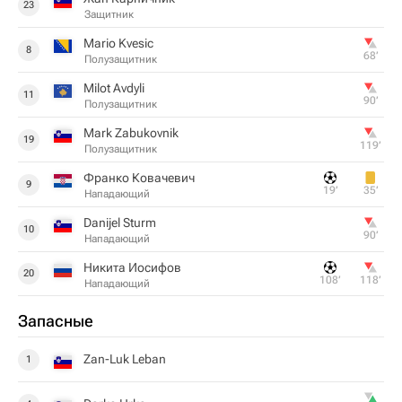
23
Защитник
Mario Kvesic
8
68‎’‎
Полузащитник
Milot Avdyli
11
90‎’‎
Полузащитник
Mark Zabukovnik
19
119‎’‎
Полузащитник
Франко Ковачевич
9
19‎’‎
35‎’‎
Нападающий
Danijel Sturm
10
90‎’‎
Нападающий
Никита Иосифов
20
108‎’‎
118‎’‎
Нападающий
Запасные
Zan-Luk Leban
1