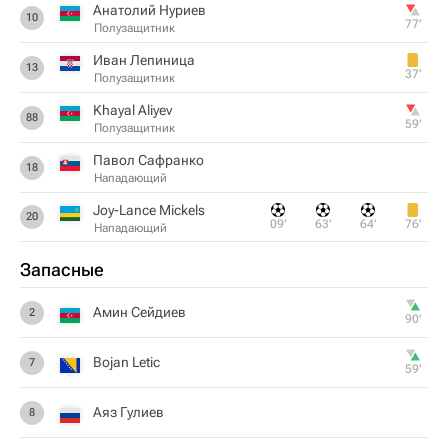
Анатолий Нуриев
10
77‎’‎
Полузащитник
Иван Лепиница
13
37‎’‎
Полузащитник
Khayal Aliyev
88
59‎’‎
Полузащитник
Павол Сафранко
18
Нападающий
Joy-Lance Mickels
20
09‎’‎
63‎’‎
64‎’‎
76‎’‎
Нападающий
Запасные
Амин Сейдиев
2
90‎’‎
Bojan Letic
7
59‎’‎
Аяз Гулиев
8