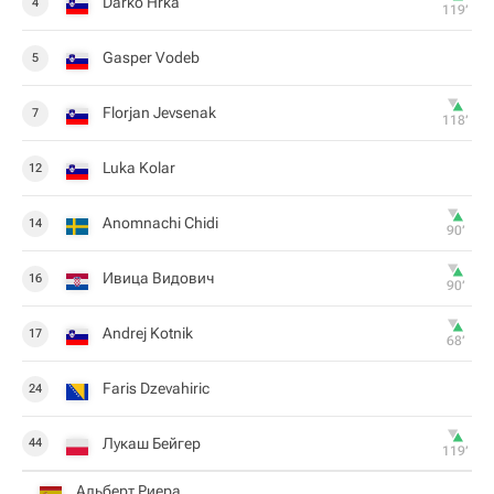
Darko Hrka
4
119‎’‎
Gasper Vodeb
5
Florjan Jevsenak
7
118‎’‎
Luka Kolar
12
Anomnachi Chidi
14
90‎’‎
Ивица Видович
16
90‎’‎
Andrej Kotnik
17
68‎’‎
Faris Dzevahiric
24
Лукаш Бейгер
44
119‎’‎
Альберт Риера