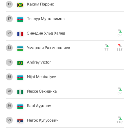
Кахим Пэррис
11
Теллур Муталлимов
17
Зинедин Ульд Халед
22
59‎’‎
Умарали Рахмоналиев
33
77‎’‎
118‎’‎
Andrey Victor
53
Nijat Mehbaliyev
55
Йессе Секидика
70
59‎’‎
Rauf Ayyubov
89
Негос Купусович
99
118‎’‎