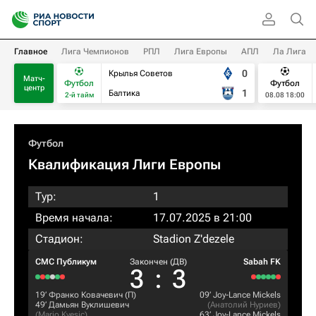
Главное
Лига Чемпионов
РПЛ
Лига Европы
АПЛ
Ла Лига
0
Крылья Советов
Матч-
Футбол
Футбол
центр
1
Балтика
2-й тайм
08.08 18:00
Футбол
Квалификация Лиги Европы
Тур:
1
Время начала:
17.07.2025 в 21:00
Стадион:
Stadion Z'dezele
СМС Публикум
Закончен (ДВ)
Sabah FK
3
:
3
19‎’‎
Франко Ковачевич
(П)
09‎’‎
Joy-Lance Mickels
49‎’‎
Дамьян Вуклишевич
(
Анатолий Нуриев
)
(
Mario Kvesic
)
63‎’‎
Joy-Lance Mickels