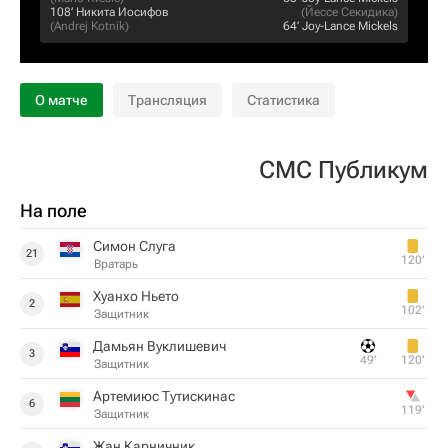
108‎’‎
Никита Иосифов
(
Йессе Секидика
)
(
Andrej Kotnik
)
64‎’‎
Joy-Lance Mickels
О матче
Трансляция
Статистика
СМС Публикум
На поле
Симон Слуга
21
120‎’‎
Вратарь
Хуанхо Ньето
2
102‎’‎
Защитник
Дамьян Вуклишевич
3
49‎’‎
120‎’‎
Защитник
Артемиюс Тутискинас
6
119‎’‎
Защитник
Жан Карничник