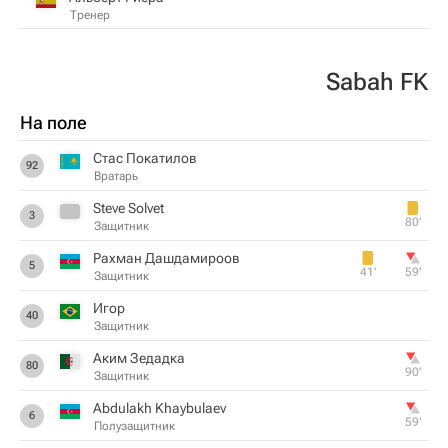
Тренер
Sabah FK
На поле
Стас Покатилов
92
Вратарь
Steve Solvet
3
80‎’‎
Защитник
Рахман Дашдамироов
5
41‎’‎
59‎’‎
Защитник
Игор
40
Защитник
Аким Зедадка
80
90‎’‎
Защитник
Abdulakh Khaybulaev
6
59‎’‎
Полузащитник