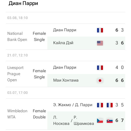
Диан Парри
03.08, 18:10
6
3
5
Диан Парри
National
Female
Bank Open
Single
3
6
7
Кайла Дэй
21.07, 12:10
4
0
Диан Парри
Livesport
Female
Prague
Single
Open
6
6
Маи Хонтама
03.07, 17:00
3
5
Э. Жакмо
Д. Парри
Wimbledon
Female
WTA
Double
Л.
Р.
6
7
Носкова
Шрамкова