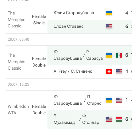
29.07, 01:40
4
7
Юлия Стародубцева
The
Female
Memphis
Single
Classic
6
5
Слоан Стивенс
28.07, 03:40
Ю.
Р.
6
7
The
Стародубцева
Сарасуа
Female
Memphis
Double
Classic
4
6
A. Frey
С. Стивенс
05.07, 15:25
Ю.
П.
1
4
Стародубцева
Стирнс
Wimbledon
Female
WTA
Double
Э.
Ф.
6
6
Мухаммад
Столлар