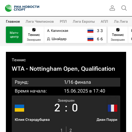
Главное
Лига Чемпионов
РПЛ
Лига Европы
АПЛ
Ла Лига
3
3
А. Калинская
Матч-
Теннис
Теннис
центр
6
6
Д. Шнайдер
Завершен
Завершен
Теннис
WTA
- Nottingham Open, Qualification
Раунд:
1/16 финала
Время начала:
15.06.2025 в 17:40
Завершен
2
:
0
Юлия Стародубцева
Диан Парри
1
2