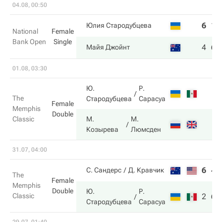
04.08, 00:50
6
1
Юлия Стародубцева
National
Female
Bank Open
Single
4
6
Майя Джойнт
01.08, 03:30
Ю.
Р.
The
Стародубцева
Сарасуа
Female
Memphis
Double
Classic
М.
М.
Козырева
Люмсден
31.07, 04:00
6
4
С. Сандерс
Д. Кравчик
The
Female
Memphis
Double
Ю.
Р.
Classic
2
6
Стародубцева
Сарасуа