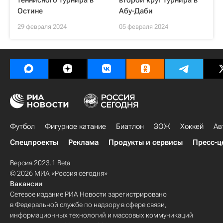
теннисного турнира в
второй круг турнира в
Остине
Абу-Даби
29 февраля 2024
05 февраля 2024
Футбол
Фигурное катание
Биатлон
ЗОЖ
Хоккей
Ав
Спецпроекты
Реклама
Продукты и сервисы
Пресс-ц
Версия 2023.1 Beta
© 2026 МИА «Россия сегодня»
Вакансии
Сетевое издание РИА Новости зарегистрировано
в Федеральной службе по надзору в сфере связи,
информационных технологий и массовых коммуникаций