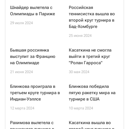
Шнайдер вылетела с
Российская
Олимпиады в Париже
теннисистка вышла во
второй круг турнира в
29 июля 2024
Бад-Хомбурге
25 июня 2024
Бывшая россиянка
Касаткина не смогла
выступит за Францию
выйти в третий круг
на Олимпиаде
"Ролан Гарроса"
21 июня 2024
30 мая 2024
Блинкова проиграла в
Блинкова победила
третьем круге турнира в
пятую ракетку мира на
Индиан-Уэллсе
турнире в США
12 марта 2024
10 марта 2024
Рахимова вылетела с
Касаткина вышла во