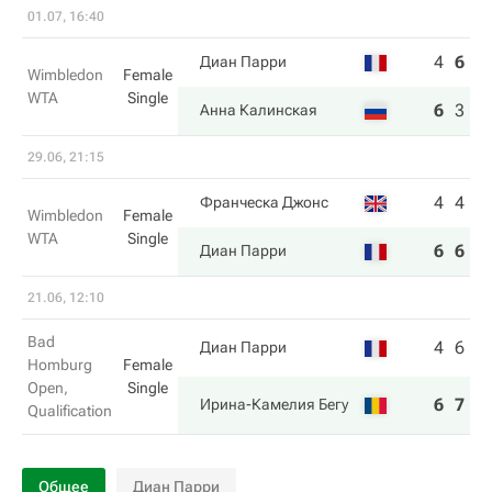
01.07, 16:40
4
6
6
Диан Парри
Wimbledon
Female
WTA
Single
6
3
7
Анна Калинская
29.06, 21:15
4
4
Франческа Джонс
Wimbledon
Female
WTA
Single
6
6
Диан Парри
21.06, 12:10
Bad
4
6
Диан Парри
Homburg
Female
Open,
Single
6
7
Ирина-Камелия Бегу
Qualification
Общее
Диан Парри