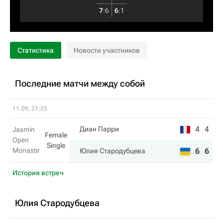
7
:
6
6
:
1
Статистика
Новости участников
Последние матчи между собой
11.09, 21:25
4
4
Диан Парри
Jasmin
Female
Open
Single
Monastir
6
6
Юлия Стародубцева
История встреч
Юлия Стародубцева