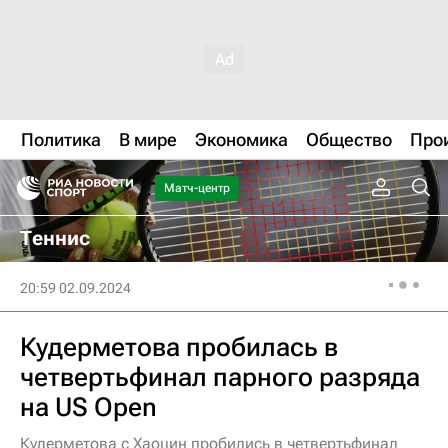
Политика
В мире
Экономика
Общество
Про
Матч-центр
Теннис
20:59 02.09.2024
Кудерметова пробилась в
четвертьфинал парного разряда
на US Open
Кудерметова с Хаоцин пробились в четвертьфинал