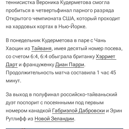
теннисистка Вероника Кудерметова смогла
пробиться в четвертьфинал парного разряда
Открытого чемпионата США, который проходит
на хардовых кортах в Нью-Йорке.
В понедельник Кудерметова в паре с Чань
Хаоцин из
Тайваня
, имея десятый номер посева,
со счетом 6:4, 6:4 обыграла британку
Хэрриет 
Дарт
и француженку
Диан Парри
.
Продолжительность матча составила 1 час 45
минут.
За выход в полуфинал российско-тайваньский
дуэт поспорит с посеянными под первым
номером канадкой
Габриэлой Дабровски
и Эрин
Рутлифф из
Новой Зеландии
.