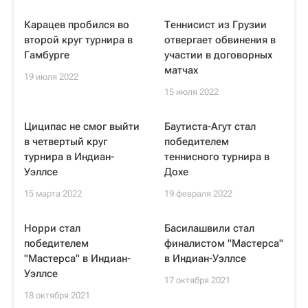
Карацев пробился во
Теннисист из Грузии
второй круг турнира в
отвергает обвинения в
Гамбурге
участии в договорных
матчах
19 июля 2022
15 июля 2022
Циципас не смог выйти
Баутиста-Агут стал
в четвертый круг
победителем
турнира в Индиан-
теннисного турнира в
Уэллсе
Дохе
15 марта 2022
19 февраля 2022
Норри стал
Басилашвили стал
победителем
финалистом "Мастерса"
"Мастерса" в Индиан-
в Индиан-Уэллсе
Уэллсе
17 октября 2021
18 октября 2021