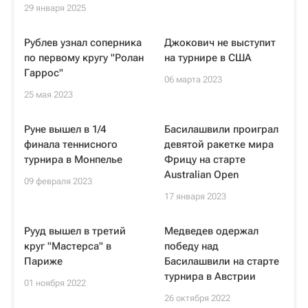
29 января 2025
Рублев узнал соперника
Джокович не выступит
по первому кругу "Ролан
на турнире в США
Гаррос"
06 марта 2023
25 мая 2023
Руне вышел в 1/4
Басилашвили проиграл
финала теннисного
девятой ракетке мира
турнира в Монпелье
Фрицу на старте
Australian Open
09 февраля 2023
17 января 2023
Рууд вышел в третий
Медведев одержал
круг "Мастерса" в
победу над
Париже
Басилашвили на старте
турнира в Австрии
01 ноября 2022
26 октября 2022