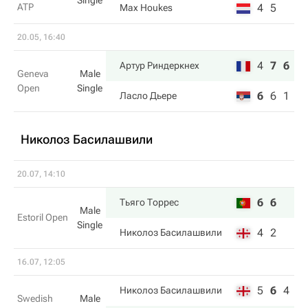
Single
ATP
4
5
Max Houkes
20.05, 16:40
4
7
6
Артур Риндеркнех
Geneva
Male
Open
Single
6
6
1
Ласло Дьере
Николоз Басилашвили
20.07, 14:10
6
6
Тьяго Торрес
Male
Estoril Open
Single
4
2
Николоз Басилашвили
16.07, 12:05
5
6
4
Николоз Басилашвили
Swedish
Male