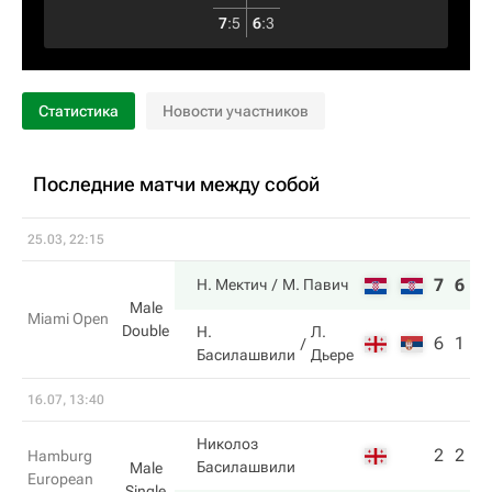
7
:
5
6
:
3
Статистика
Новости участников
Последние матчи между собой
25.03, 22:15
7
6
Н. Мектич
М. Павич
Male
Miami Open
Double
Н.
Л.
6
1
Басилашвили
Дьере
16.07, 13:40
Николоз
2
2
Hamburg
Басилашвили
Male
European
Single