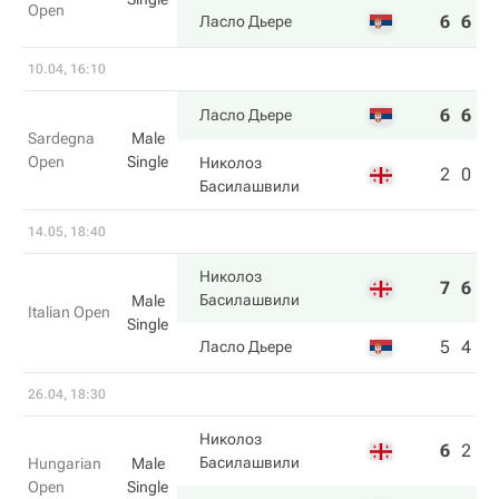
Open
6
6
Ласло Дьере
10.04, 16:10
6
6
Ласло Дьере
Sardegna
Male
Open
Single
Николоз
2
0
Басилашвили
14.05, 18:40
Николоз
7
6
Басилашвили
Male
Italian Open
Single
5
4
Ласло Дьере
26.04, 18:30
Николоз
6
2
3
Басилашвили
Hungarian
Male
Open
Single