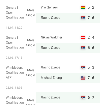
5
2
Уго Дельен
Generali
Male
Open,
Single
Qualification
7
6
Ласло Дьере
18.07, 14:20
2
4
Niklas Waldner
Generali
Male
Open,
Single
Qualification
6
6
Ласло Дьере
24.06, 17:15
5
3
Ласло Дьере
Wimbledon,
Male
Qualification
Single
ATP
7
6
Michael Zheng
22.06, 13:05
6
7
Ласло Дьере
Wimbledon,
Male
Qualification