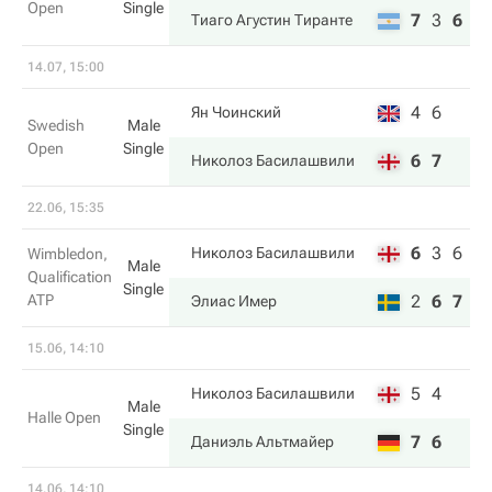
Open
Single
7
3
6
Тиаго Агустин Тиранте
14.07, 15:00
4
6
Ян Чоинский
Swedish
Male
Open
Single
6
7
Николоз Басилашвили
22.06, 15:35
6
3
6
Николоз Басилашвили
Wimbledon,
Male
Qualification
Single
ATP
2
6
7
Элиас Имер
15.06, 14:10
5
4
Николоз Басилашвили
Male
Halle Open
Single
7
6
Даниэль Альтмайер
14.06, 14:10