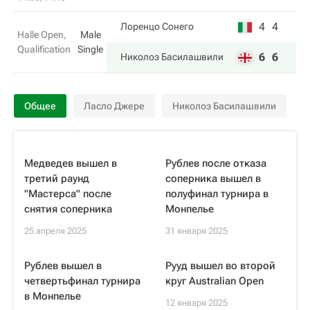
4
4
Лоренцо Сонего
Halle Open,
Male
Qualification
Single
6
6
Николоз Басилашвили
Общее
Ласло Джере
Николоз Басилашвили
Медведев вышел в
Рублев после отказа
третий раунд
соперника вышел в
"Мастерса" после
полуфинал турнира в
снятия соперника
Монпелье
25 апреля 2025
31 января 2025
Рублев вышел в
Рууд вышел во второй
четвертьфинал турнира
круг Australian Open
в Монпелье
12 января 2025