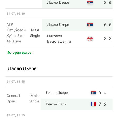
3
6
6
Ласло Дьере
31.07, 16:40
6
6
ATP
Ласло Дьере
Китцбюэль.
Male
Кубок Bet-
Single
Николоз
3
3
At-Home
Басилашвили
История встреч
Ласло Дьере
21.07, 14:45
6
4
Ласло Дьере
Generali
Male
Open
Single
7
6
Кентен Гали
19.07, 15:15