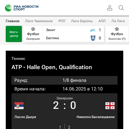
Главное
Лига Чемпионов
РПЛ
Лига Европы
АПЛ
Ла Лига
1
Зенит
Матч-
Футбол
Футбол
центр
0
Балтика
Завершен
Закончен (П)
Теннис
ATP
- Halle Open, Qualification
Раунд:
1/8 финала
Время начала:
14.06.2025 в 12:10
Завершен
2
:
0
Ласло Дьере
Николоз Басилашвили
1
2