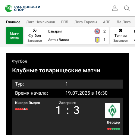
Главное
Лига Чемпионов
РПЛ
Лига Европы
АПЛ
Ла Лига
2
Бавария
Матч-
Футбол
Теннис
центр
1
Астон Вилла
Завершен
Завершен
Футбол
Клубные товарищеские матчи
Тур:
1
Время начала:
19.07.2025 в 16:30
Кикерс Эмден
Завершен
1
:
3
Вердер