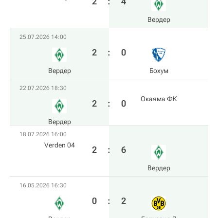
2
:
4
Вердер
25.07.2026 14:00
2
:
0
Вердер
Бохум
22.07.2026 18:30
Окаяма ФК
2
:
0
Вердер
18.07.2026 16:00
Verden 04
2
:
6
Вердер
16.05.2026 16:30
0
:
2