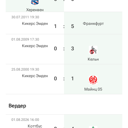
Херенвен
30.07.2011 19:30
Кикерс Эмден
Франкфурт
1
:
5
01.08.2009 17:30
Кикерс Эмден
0
:
3
Кельн
25.08.2000 19:30
Кикерс Эмден
0
:
1
Майнц 05
Вердер
01.08.2026 16:00
Коттбус