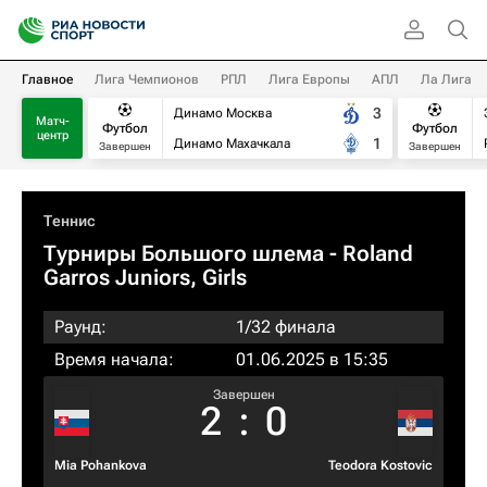
Главное
Лига Чемпионов
РПЛ
Лига Европы
АПЛ
Ла Лига
3
Динамо Москва
Матч-
Футбол
Футбол
центр
1
Динамо Махачкала
Завершен
Завершен
Теннис
Турниры Большого шлема
- Roland
Garros Juniors, Girls
Раунд:
1/32 финала
Время начала:
01.06.2025 в 15:35
Завершен
2
:
0
Mia Pohankova
Teodora Kostovic