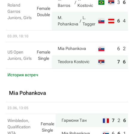
3
6
9
Roland
Barros
Kostovic
Female
Garros
Double
Juniors, Girls
M.
L.
6
4
11
Pohankova
Tagger
03.09, 18:10
6
2
Mia Pohankova
US Open
Female
Juniors, Girls
Single
7
6
Teodora Kostovic
История встреч
Mia Pohankova
23.06, 13:05
7
2
6
Гармони Тан
Wimbledon,
Female
Qualification
Single
WTA
6
6
1
Mia Pohankova