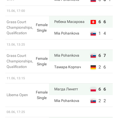
15.06, 17:00
6
6
Ребека Масарова
Grass Court
Female
Championships,
Single
Qualification
1
4
Mia Pohankova
13.06, 13:25
6
7
Mia Pohankova
Grass Court
Female
Championships,
Single
Qualification
2
6
Тамара Корпач
11.06, 13:15
6
6
Магда Линетт
Female
Libema Open
Single
2
2
Mia Pohankova
08.06, 17:25