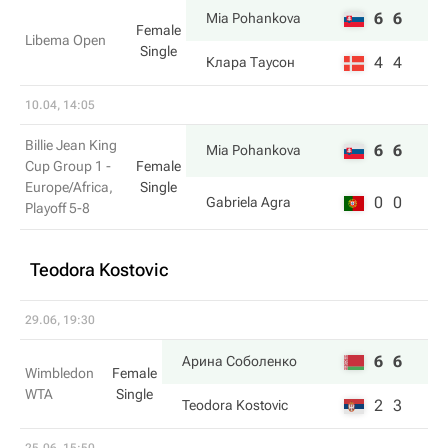
6
6
Mia Pohankova
Female
Libema Open
Single
4
4
Клара Таусон
10.04, 14:05
Billie Jean King
6
6
Mia Pohankova
Cup Group 1 -
Female
Europe/Africa,
Single
0
0
Gabriela Agra
Playoff 5-8
Teodora Kostovic
29.06, 19:30
6
6
Арина Соболенко
Wimbledon
Female
WTA
Single
2
3
Teodora Kostovic