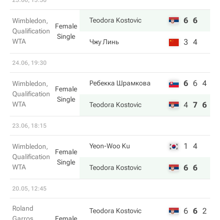
25.06, 15:50
6
6
Teodora Kostovic
Wimbledon,
Female
Qualification
Single
WTA
3
4
Чжу Линь
24.06, 19:30
6
6
4
Ребекка Шрамкова
Wimbledon,
Female
Qualification
Single
WTA
4
7
6
Teodora Kostovic
23.06, 18:15
1
4
Yeon-Woo Ku
Wimbledon,
Female
Qualification
Single
WTA
6
6
Teodora Kostovic
20.05, 12:45
Roland
6
6
2
Teodora Kostovic
Garros,
Female