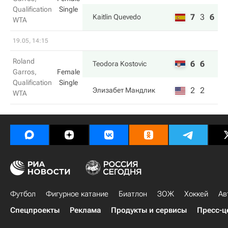
Qualification
Single
7
3
6
Kaitlin Quevedo
WTA
19.05, 14:15
Roland
6
6
Teodora Kostovic
Garros,
Female
Qualification
Single
2
2
Элизабет Мандлик
WTA
Футбол
Фигурное катание
Биатлон
ЗОЖ
Хоккей
Ав
Спецпроекты
Реклама
Продукты и сервисы
Пресс-ц