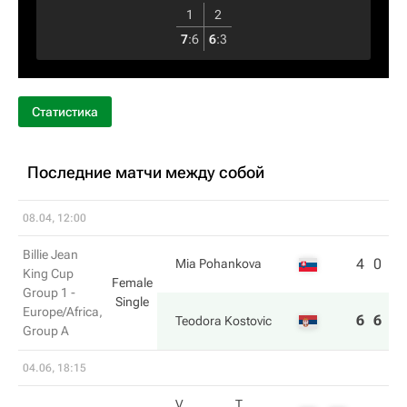
1
2
7
:
6
6
:
3
Статистика
Последние матчи между собой
08.04, 12:00
Billie Jean
4
0
Mia Pohankova
King Cup
Female
Group 1 -
Single
Europe/Africa,
6
6
Teodora Kostovic
Group A
04.06, 18:15
V.
T.