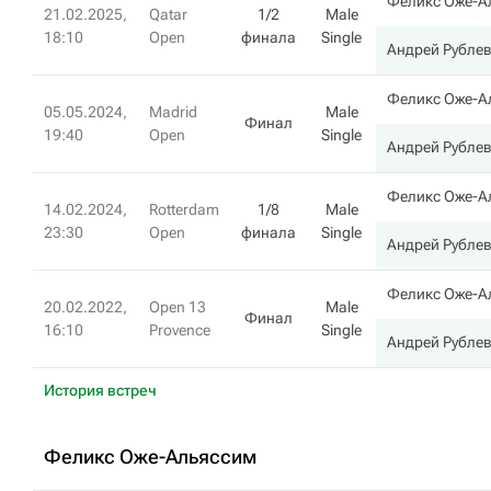
Феликс Оже-А
21.02.2025,
Qatar
1/2
Male
18:10
Open
финала
Single
Андрей Рубле
Феликс Оже-А
05.05.2024,
Madrid
Male
Финал
19:40
Open
Single
Андрей Рубле
Феликс Оже-А
14.02.2024,
Rotterdam
1/8
Male
23:30
Open
финала
Single
Андрей Рубле
Феликс Оже-А
20.02.2022,
Open 13
Male
Финал
16:10
Provence
Single
Андрей Рубле
История встреч
Феликс Оже-Альяссим