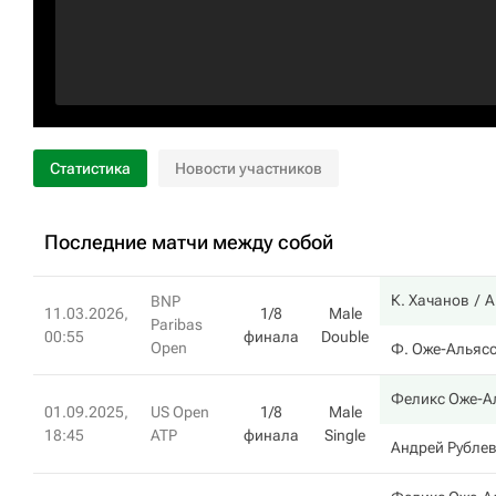
Статистика
Новости участников
Последние матчи между собой
К. Хачанов
А
BNP
11.03.2026,
1/8
Male
Paribas
00:55
финала
Double
Open
Ф. Оже-Альяс
Феликс Оже-А
01.09.2025,
US Open
1/8
Male
18:45
ATP
финала
Single
Андрей Рубле