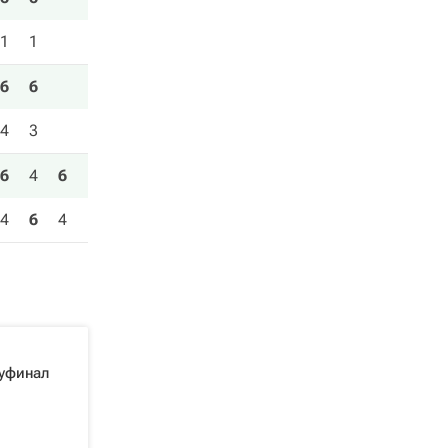
1
1
6
6
4
3
6
4
6
4
6
4
луфинал