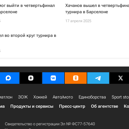
мог выйти в четвертьфинал
Хачанов вышел в четвертьфин
арселоне
турнира в Барселоне
5
17 апреля 2025
л во второй круг турнира в
5
иатлон
ЗОЖ
Хоккей
Авто/мото
Единоборства
Sport sto
ма
Продукты и сервисы
Пресс-центр
Об агентстве
Ко
Свидетельство о регистрации Эл № ФС77-57640