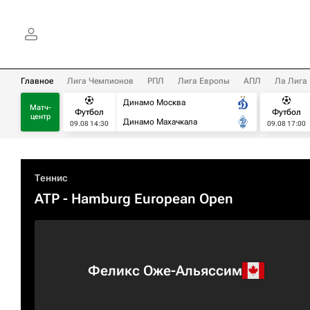
Главное
Лига Чемпионов
РПЛ
Лига Европы
АПЛ
Ла Лига
Динамо Москва
Матч-
Футбол
Футбол
центр
Динамо Махачкала
09.08 14:30
09.08 17:00
Теннис
ATP
- Hamburg European Open
Феликс Оже-Альяссим