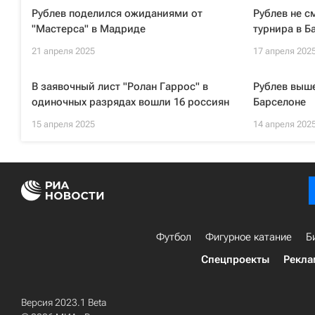
Рублев поделился ожиданиями от
Рублев не с
"Мастерса" в Мадриде
турнира в Б
21 апреля 2025
17 апреля 202
В заявочный лист "Ролан Гаррос" в
Рублев выше
одиночных разрядах вошли 16 россиян
Барселоне
15 апреля 2025
14 апреля 202
Футбол
Фигурное катание
Б
Спецпроекты
Рекла
Версия 2023.1 Beta