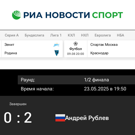
Серия А
Бундеслига
Лига 1
КХЛ
НХЛ
Евролига
НБА
Зенит
Спартак Москва
Футбол
Родина
Краснодар
09.08 20:00
Раунд:
1/2 финала
Время начала:
23.05.2025 в 19:50
Завершен
0
:
2
Андрей Рублев