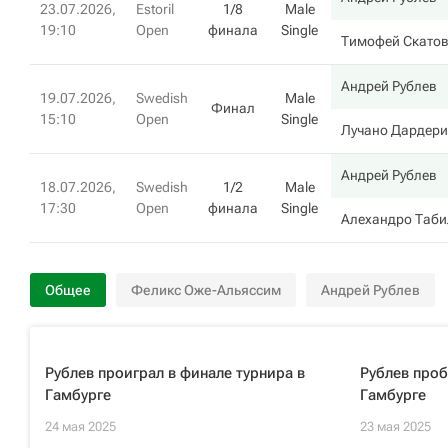
23.07.2026,
Estoril
1/8
Male
19:10
Open
финала
Single
Тимофей Скато
Андрей Рублев
19.07.2026,
Swedish
Male
Финал
15:10
Open
Single
Лучано Дардери
Андрей Рублев
18.07.2026,
Swedish
1/2
Male
17:30
Open
финала
Single
Алехандро Таби
Общее
Феликс Оже-Альяссим
Андрей Рублев
Рублев проиграл в финале турнира в
Рублев проб
Гамбурге
Гамбурге
24 мая 2025
23 мая 2025