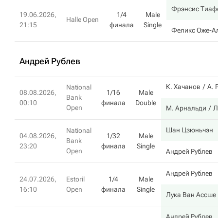
Фрэнсис Тиаф
19.06.2026,
1/4
Male
Halle Open
21:15
финала
Single
Феликс Оже-А
Андрей Рублев
К. Хачанов
А. 
National
08.08.2026,
1/16
Male
Bank
00:10
финала
Double
Open
М. Арнальди
Л
Шан Цзюньчэн
National
04.08.2026,
1/32
Male
Bank
23:20
финала
Single
Open
Андрей Рублев
Андрей Рублев
24.07.2026,
Estoril
1/4
Male
16:10
Open
финала
Single
Лука Ван Ассше
Андрей Рублев