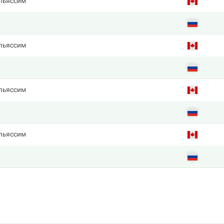
льяссим
в
льяссим
в
льяссим
в
льяссим
в