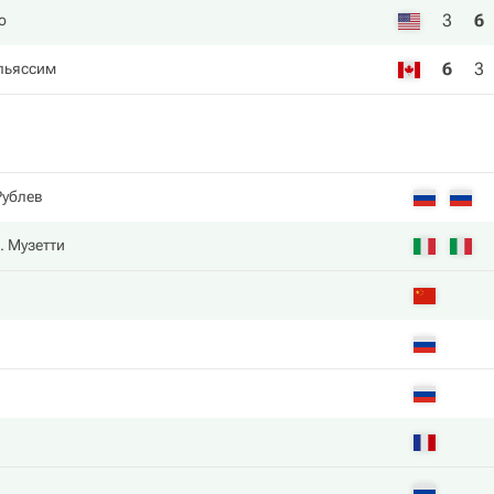
3
6
о
6
3
льяссим
Рублев
. Музетти