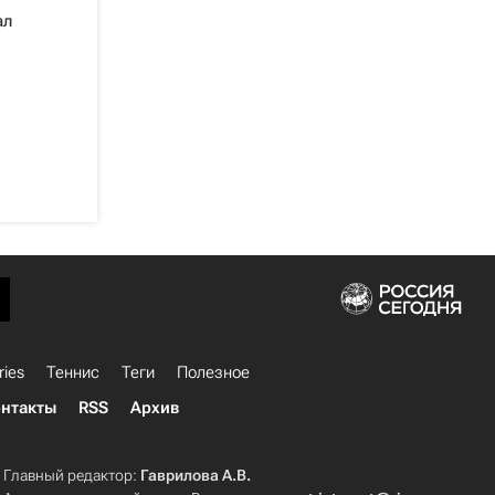
ал
ries
Теннис
Теги
Полезное
нтакты
RSS
Архив
Главный редактор:
Гаврилова А.В.