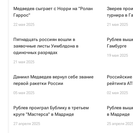
Медведев сыграет с Норри на "Ролан
Зверев прои
Гаррос"
турнира в Г
22 мая 2025
21 мая 2025
Пятнадцать россиян вошли в
Рублев выше
заявочные листы Уимблдона в
Гамбурге
одиночных разрядах
19 мая 2025
21 мая 2025
Даниил Медведев вернул себе звание
Российские 
первой ракетки России
рейтинга AT
05 мая 2025
02 мая 2025
Рублев проиграл Бублику в третьем
Рублев выше
круге "Мастерса" в Мадриде
в Мадриде
27 апреля 2025
25 апреля 202