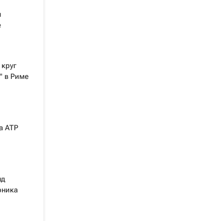
л
е
 круг
" в Риме
а ATP
нд
рника