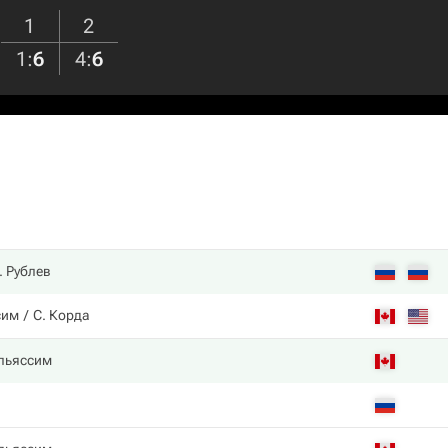
1
2
1
:
6
4
:
6
. Рублев
сим
С. Корда
льяссим
в