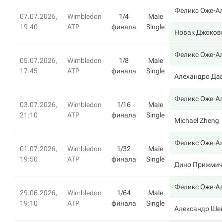
Феликс Оже-А
07.07.2026,
Wimbledon
1/4
Male
19:40
ATP
финала
Single
Новак Джоков
Феликс Оже-А
05.07.2026,
Wimbledon
1/8
Male
17:45
ATP
финала
Single
Алехандро Да
Феликс Оже-А
03.07.2026,
Wimbledon
1/16
Male
21:10
ATP
финала
Single
Michael Zheng
Феликс Оже-А
01.07.2026,
Wimbledon
1/32
Male
19:50
ATP
финала
Single
Дино Прижми
Феликс Оже-А
29.06.2026,
Wimbledon
1/64
Male
19:10
ATP
финала
Single
Александр Ше