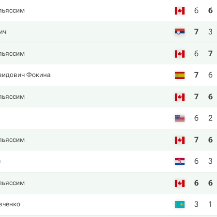
6
6
льяссим
7
3
ич
6
7
льяссим
7
6
видович Фокина
7
6
льяссим
6
2
7
6
льяссим
6
3
ч
6
6
льяссим
3
1
вченко