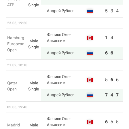
ATP
Single
5
3
4
Андрей Рублев
23.05, 19:50
Феликс Оже-
1
4
Hamburg
Альяссим
Male
European
Single
Open
6
6
Андрей Рублев
21.02, 18:10
Феликс Оже-
5
6
6
Альяссим
Qatar
Male
Open
Single
7
4
7
Андрей Рублев
05.05, 19:40
Феликс Оже-
6
5
5
Альяссим
Madrid
Male