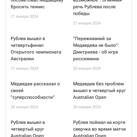
посоветовал Медведеву
возможное": огненная
бросить теннис
речь Рублева после
победы
21 января 2024
21 января 2024
Рублев вышел в
"Переживаний за
четвертьфинал
Медведева не было":
Открытого чемпионата
Дмитриева - об игре
Австралии
россиянина
21 января 2024
20 января 2024
Медведев рассказал о
Медведев без проблем
своей
вышел в четвертый круг
"суперспособности"
Australian Open
20 января 2024
20 января 2024
Рублев вышел в
Рублев поймал на корте
четвертый круг
сверчка во время матча
Australian Open
Australian Open