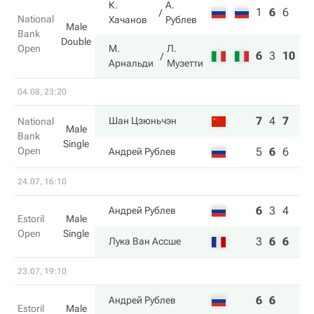
К.
А.
1
6
6
National
Хачанов
Рублев
Male
Bank
Double
Open
М.
Л.
6
3
10
Арнальди
Музетти
04.08, 23:20
7
4
7
Шан Цзюньчэн
National
Male
Bank
Single
Open
5
6
6
Андрей Рублев
24.07, 16:10
6
3
4
Андрей Рублев
Estoril
Male
Open
Single
3
6
6
Лука Ван Ассше
23.07, 19:10
6
6
Андрей Рублев
Estoril
Male