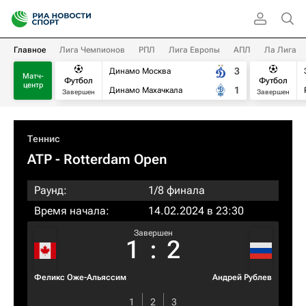
Главное
Лига Чемпионов
РПЛ
Лига Европы
АПЛ
Ла Лига
3
Динамо Москва
Матч-
Футбол
Футбол
центр
1
Динамо Махачкала
Завершен
Завершен
Теннис
ATP
- Rotterdam Open
Раунд:
1/8 финала
Время начала:
14.02.2024 в 23:30
Завершен
1
:
2
Феликс Оже-Альяссим
Андрей Рублев
1
2
3