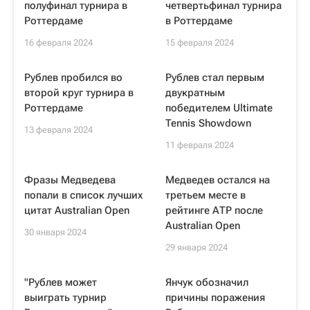
полуфинал турнира в
четвертьфинал турнира
Роттердаме
в Роттердаме
16 февраля 2024
15 февраля 2024
Рублев пробился во
Рублев стал первым
второй круг турнира в
двукратным
Роттердаме
победителем Ultimate
Tennis Showdown
13 февраля 2024
11 февраля 2024
Фразы Медведева
Медведев остался на
попали в список лучших
третьем месте в
цитат Australian Open
рейтинге АТР после
Australian Open
30 января 2024
29 января 2024
"Рублев может
Янчук обозначил
выиграть турнир
причины поражения