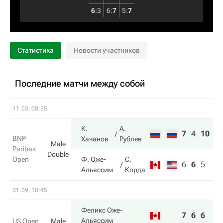
6
:
3
6
:
7
5
:
7
Статистика
Новости участников
Последние матчи между собой
11.03, 00:55
К.
А.
7
4
10
BNP
Хачанов
Рублев
Male
Paribas
Double
Open
Ф. Оже-
С.
6
6
5
Альяссим
Корда
01.09, 18:45
Феликс Оже-
7
6
6
Альяссим
US Open
Male