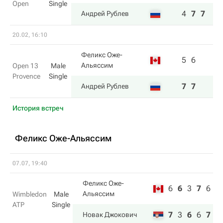
Open
Single
4
7
7
Андрей Рублев
20.02, 16:10
Феликс Оже-
5
6
Альяссим
Open 13
Male
Provence
Single
7
7
Андрей Рублев
История встреч
Феликс Оже-Альяссим
07.07, 19:40
Феликс Оже-
6
6
3
7
6
Альяссим
Wimbledon
Male
ATP
Single
7
3
6
6
7
Новак Джокович