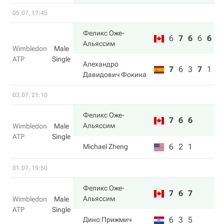
05.07, 17:45
Феликс Оже-
6
7
6
6
6
Альяссим
Wimbledon
Male
ATP
Single
Алехандро
7
6
3
7
1
Давидович Фокина
03.07, 21:10
Феликс Оже-
7
6
6
Альяссим
Wimbledon
Male
ATP
Single
6
2
1
Michael Zheng
01.07, 19:50
Феликс Оже-
7
6
7
Альяссим
Wimbledon
Male
ATP
Single
6
3
5
Дино Прижмич