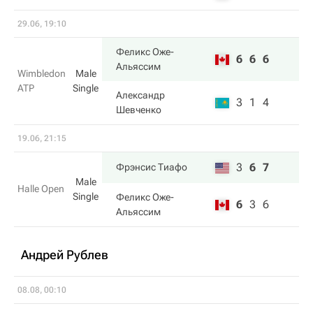
29.06, 19:10
Феликс Оже-
6
6
6
Альяссим
Wimbledon
Male
ATP
Single
Александр
3
1
4
Шевченко
19.06, 21:15
3
6
7
Фрэнсис Тиафо
Male
Halle Open
Single
Феликс Оже-
6
3
6
Альяссим
Андрей Рублев
08.08, 00:10