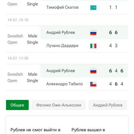
Open
Single
1
1
Тимофей Скатов
19.07, 15:10
6
6
Андрей Рублев
Swedish
Male
Open
Single
4
3
Лучано Дардери
18.07, 17:30
6
4
6
Андрей Рублев
Swedish
Male
Open
Single
4
6
4
Алехандро Табило
Общее
Феликс Оже-Альяссим
Андрей Рублев
Рублев не смог выйти в
Рублев вышел в