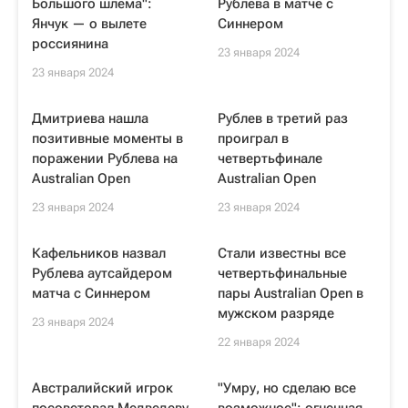
Большого шлема":
Рублева в матче с
Янчук — о вылете
Синнером
россиянина
23 января 2024
23 января 2024
Дмитриева нашла
Рублев в третий раз
позитивные моменты в
проиграл в
поражении Рублева на
четвертьфинале
Australian Open
Australian Open
23 января 2024
23 января 2024
Кафельников назвал
Стали известны все
Рублева аутсайдером
четвертьфинальные
матча с Синнером
пары Australian Open в
мужском разряде
23 января 2024
22 января 2024
Австралийский игрок
"Умру, но сделаю все