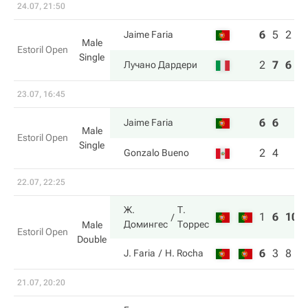
24.07, 21:50
6
5
2
Jaime Faria
Male
Estoril Open
Single
2
7
6
Лучано Дардери
23.07, 16:45
6
6
Jaime Faria
Male
Estoril Open
Single
2
4
Gonzalo Bueno
22.07, 22:25
Ж.
Т.
1
6
10
Домингес
Торрес
Male
Estoril Open
Double
6
3
8
J. Faria
H. Rocha
21.07, 20:20