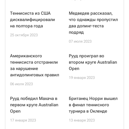
Теннисиста из США
Медведев рассказал,
дисквалифицировали
что однажды пропустил
на полтора года
два допинг-теста
подряд
25 октября 2023
07 июля 2023
Американского
Рууд проиграл во
теннисиста отстранили
втором круге Australian
за нарушение
Open
антидопинговых правил
19 января 2023
06 июля 2023
Рууд победил Махача в
Британец Норри вышел
первом круге Australian
в финал теннисного
Open
турнира в Окленде
17 января 2023
13 января 2023