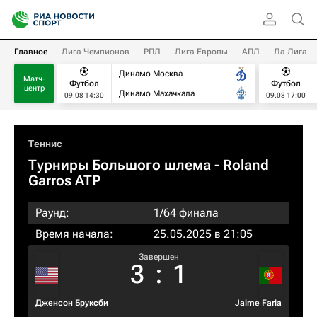
Главное
Лига Чемпионов
РПЛ
Лига Европы
АПЛ
Ла Лига
Динамо Москва
Матч-
Футбол
Футбол
центр
Динамо Махачкала
09.08 14:30
09.08 17:00
Теннис
Турниры Большого шлема
- Roland
Garros ATP
Раунд:
1/64 финала
Время начала:
25.05.2025 в 21:05
Завершен
3
:
1
Дженсон Бруксби
Jaime Faria