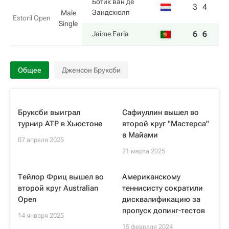
Ботик ван де
3
4
Зандсхюлп
Male
Estoril Open
Single
6
6
Jaime Faria
Общее
Дженсон Бруксби
Бруксби выиграл
Сафиуллин вышел во
турнир ATP в Хьюстоне
второй круг "Мастерса"
в Майами
07 апреля 2025
21 марта 2025
Тейлор Фриц вышел во
Американскому
второй круг Australian
теннисисту сократили
Open
дисквалификацию за
пропуск допинг-тестов
14 января 2025
15 февраля 2024