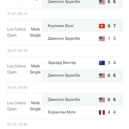
6
6
Дженсон Бруксби
31.07, 05:10
6
7
Коулман Вонг
Los Cabos
Male
Open
Single
1
5
Дженсон Бруксби
30.07, 04:10
3
4
Эдвард Винтер
Los Cabos
Male
Open
Single
6
6
Дженсон Бруксби
29.07, 05:55
6
6
Дженсон Бруксби
Los Cabos
Male
Open
Single
4
4
Корантен Муте
03.07, 16:40