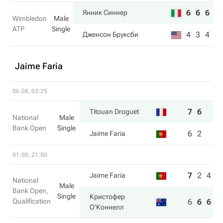
6
6
6
Янник Синнер
Wimbledon
Male
ATP
Single
4
3
4
Дженсон Бруксби
Jaime Faria
06.08, 03:25
7
6
Titouan Droguet
National
Male
Bank Open
Single
6
2
Jaime Faria
01.08, 21:50
7
2
4
Jaime Faria
National
Male
Bank Open,
Single
Кристофер
Qualification
6
6
6
О'Коннелл