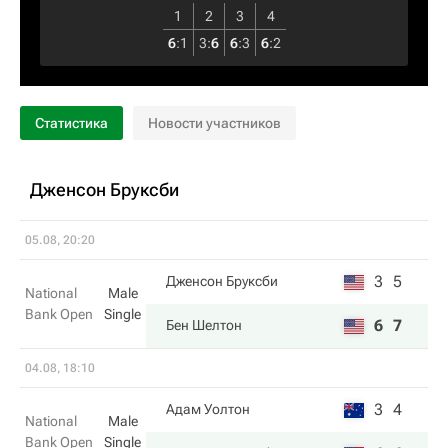
1
2
3
4
6
:
1
3
:
6
6
:
3
6
:
2
Статистика
Новости участников
Дженсон Бруксби
05.08, 20:20
3
5
Дженсон Бруксби
National
Male
Bank Open
Single
6
7
Бен Шелтон
04.08, 18:10
3
4
Адам Уолтон
National
Male
Bank Open
Single