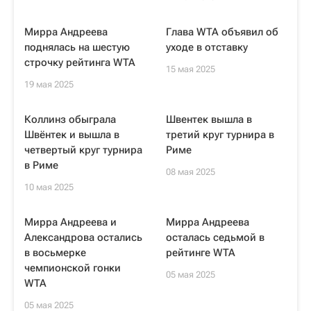
Мирра Андреева
Глава WTA объявил об
поднялась на шестую
уходе в отставку
строчку рейтинга WTA
15 мая 2025
19 мая 2025
Коллинз обыграла
Швентек вышла в
Швёнтек и вышла в
третий круг турнира в
четвертый круг турнира
Риме
в Риме
08 мая 2025
10 мая 2025
Мирра Андреева и
Мирра Андреева
Александрова остались
осталась седьмой в
в восьмерке
рейтинге WTA
чемпионской гонки
05 мая 2025
WTA
05 мая 2025