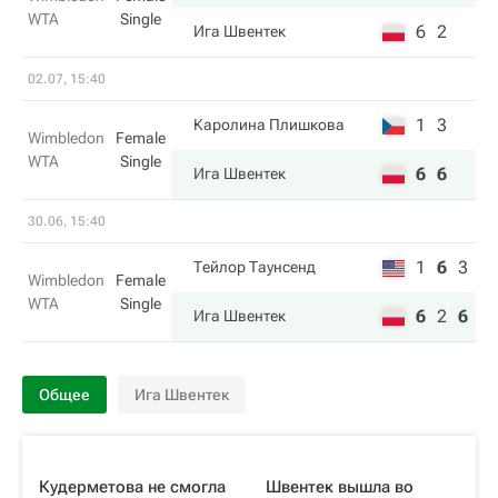
WTA
Single
6
2
Ига Швентек
02.07, 15:40
1
3
Каролина Плишкова
Wimbledon
Female
WTA
Single
6
6
Ига Швентек
30.06, 15:40
1
6
3
Тейлор Таунсенд
Wimbledon
Female
WTA
Single
6
2
6
Ига Швентек
Общее
Ига Швентек
Кудерметова не смогла
Швентек вышла во