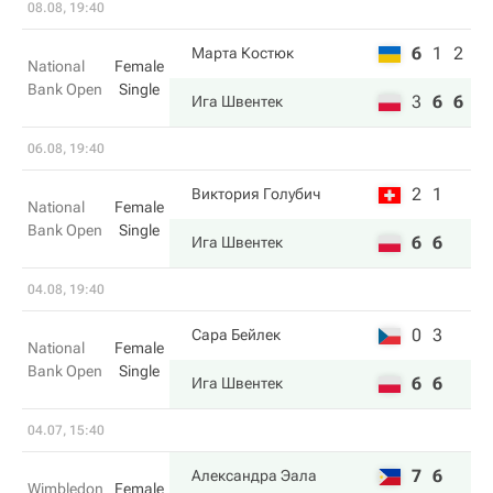
08.08, 19:40
6
1
2
Марта Костюк
National
Female
Bank Open
Single
3
6
6
Ига Швентек
06.08, 19:40
2
1
Виктория Голубич
National
Female
Bank Open
Single
6
6
Ига Швентек
04.08, 19:40
0
3
Сара Бейлек
National
Female
Bank Open
Single
6
6
Ига Швентек
04.07, 15:40
7
6
Александра Эала
Wimbledon
Female