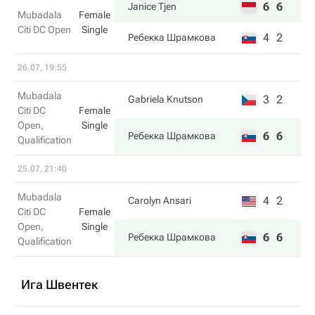
6
6
Janice Tjen
Mubadala
Female
Citi DC Open
Single
4
2
Ребекка Шрамкова
26.07, 19:55
Mubadala
3
2
Gabriela Knutson
Citi DC
Female
Open,
Single
6
6
Ребекка Шрамкова
Qualification
25.07, 21:40
Mubadala
4
2
Carolyn Ansari
Citi DC
Female
Open,
Single
6
6
Ребекка Шрамкова
Qualification
Ига Швентек