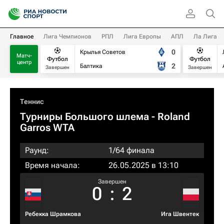
Главное
Лига Чемпионов
РПЛ
Лига Европы
АПЛ
Ла Лига
0
Крылья Советов
Матч-
Футбол
Футбол
центр
2
Балтика
Завершен
Завершен
Теннис
Турниры Большого шлема
- Roland
Garros WTA
Раунд:
1/64 финала
Время начала:
26.05.2025 в 13:10
Завершен
0
:
2
Ребекка Шрамкова
Ига Швентек