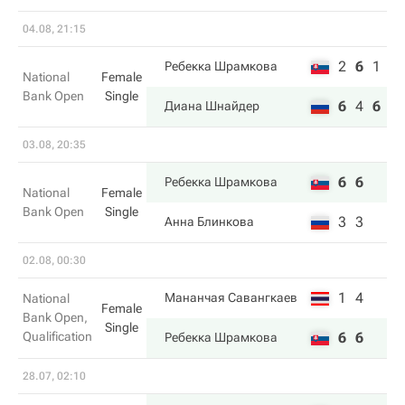
04.08, 21:15
2
6
1
Ребекка Шрамкова
National
Female
Bank Open
Single
6
4
6
Диана Шнайдер
03.08, 20:35
6
6
Ребекка Шрамкова
National
Female
Bank Open
Single
3
3
Анна Блинкова
02.08, 00:30
1
4
Мананчая Савангкаев
National
Female
Bank Open,
Single
Qualification
6
6
Ребекка Шрамкова
28.07, 02:10