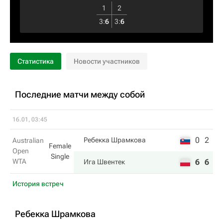
1
2
3
:
6
3
:
6
Статистика
Новости участников
Последние матчи между собой
16.01, 03:45
0
2
Ребекка Шрамкова
Australian
Female
Open
Single
WTA
6
6
Ига Швентек
История встреч
Ребекка Шрамкова