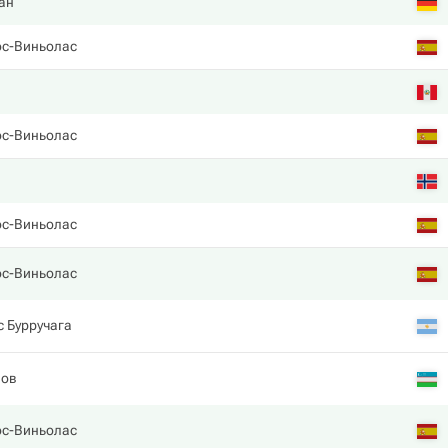
ан
ос-Виньолас
ос-Виньолас
ос-Виньолас
ос-Виньолас
 Бурручага
нов
ос-Виньолас