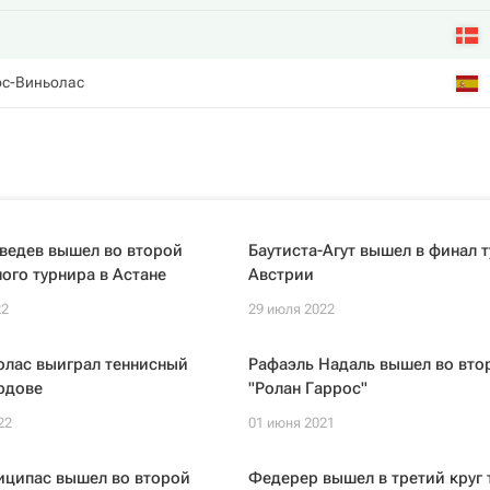
ос-Виньолас
ведев вышел во второй
Баутиста-Агут вышел в финал т
ного турнира в Астане
Австрии
22
29 июля 2022
олас выиграл теннисный
Рафаэль Надаль вышел во вто
рдове
"Ролан Гаррос"
22
01 июня 2021
иципас вышел во второй
Федерер вышел в третий круг 