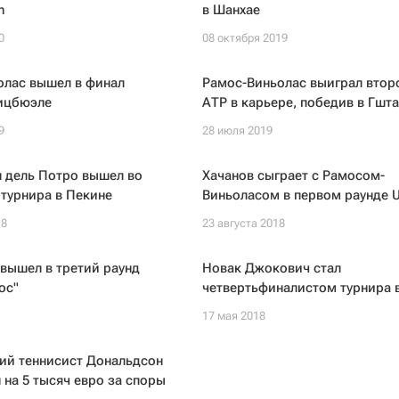
n
в Шанхае
0
08 октября 2019
олас вышел в финал
Рамос-Виньолас выиграл втор
Кицбюэле
АТР в карьере, победив в Гшт
9
28 июля 2019
 дель Потро вышел во
Хачанов сыграет с Рамосом-
 турнира в Пекине
Виньоласом в первом раунде 
18
23 августа 2018
вышел в третий раунд
Новак Джокович стал
ос"
четвертьфиналистом турнира 
17 мая 2018
ий теннисист Дональдсон
на 5 тысяч евро за споры