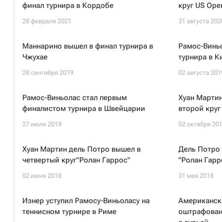
финал турнира в Кордобе
круг US Ope
28 февраля 2021
31 августа 202
Маннарино вышел в финал турнира в
Рамос-Винь
Чжухае
турнира в 
28 сентября 2019
02 августа 201
Рамос-Виньолас стал первым
Хуан Мартин
финалистом турнира в Швейцарии
второй круг
27 июля 2019
02 октября 20
Хуан Мартин дель Потро вышел в
Дель Потро 
четвертый круг"Ролан Гаррос"
"Ролан Гарр
02 июня 2018
31 мая 2018
Изнер уступил Рамосу-Виньоласу на
Американск
теннисном турнире в Риме
оштрафован 