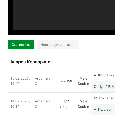
Статистика
Новости участников
Андреа Колларини
А. Колларин
15.02.2026,
Argentina
Male
Финал
19:40
Open
Double
О. Лус
Р. М
М. Гонсалес
14.02.2026,
Argentina
1/2
Male
19:10
Open
финала
Double
А. Колларин