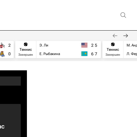
2
2
5
Э. Ли
М. Ан
Теннис
Теннис
0
6
7
Е. Рыбакина
Л. Фе
Завершен
Завершен
ас