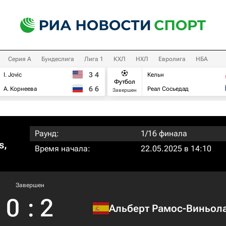
Серия А
Бундеслига
Лига 1
КХЛ
НХЛ
Евролига
НБА
3
4
I. Jovic
Кельн
Футбол
6
6
А. Корнеева
Реал Сосьедад
Завершен
Раунд:
1/16 финала
s,
Время начала:
22.05.2025 в 14:10
Завершен
0
:
2
Альберт Рамос-Виньол