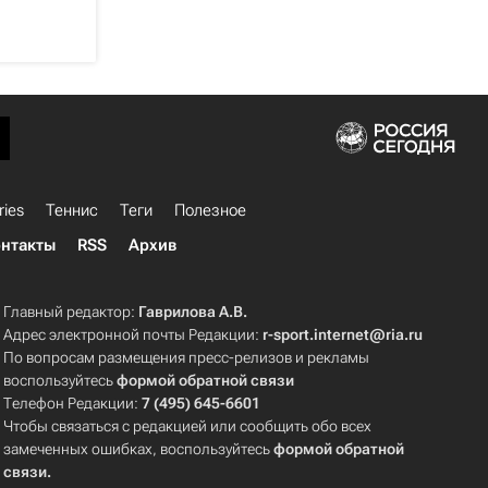
ries
Теннис
Теги
Полезное
нтакты
RSS
Архив
Главный редактор:
Гаврилова А.В.
Адрес электронной почты Редакции:
r-sport.internet@ria.ru
По вопросам размещения пресс-релизов и рекламы
воспользуйтесь
формой обратной связи
Телефон Редакции:
7 (495) 645-6601
Чтобы связаться с редакцией или сообщить обо всех
замеченных ошибках, воспользуйтесь
формой обратной
связи
.