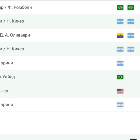
ер
Ф. Ромболи
и
Н. Кикер
Д. А. Оливьери
и
Н. Кикер
ларини
т Уайлд
югер
ларини