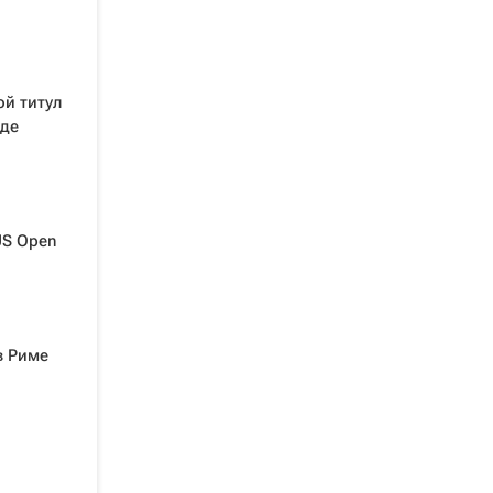
ой титул
аде
US Open
в Риме