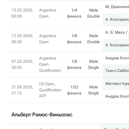
М. Демолин
13.02.2026,
Argentina
1/4
Male
00:00
Open
финала
Double
А. Колларин
A. G. Meza
12.02.2026,
Argentina
1/8
Male
00:00
Open
финала
Double
А. Колларин
Андреа Кол
Argentina
07.02.2026,
1/8
Male
Open,
20:55
финала
Single
Qualification
Тиаго Сейбо
Митчелл Кр
US Open,
21.08.2025,
1/32
Male
Qualification
21:15
финала
Single
ATP
Андреа Кол
Альберт Рамос-Виньолас