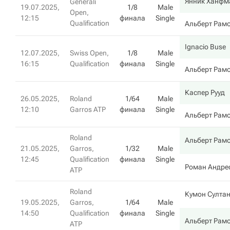
Янник Ханфм
Generali
19.07.2025,
1/8
Male
Open,
12:15
финала
Single
Qualification
Альберт Рам
Ignacio Buse
12.07.2025,
Swiss Open,
1/8
Male
16:15
Qualification
финала
Single
Альберт Рам
Каспер Рууд
26.05.2025,
Roland
1/64
Male
12:10
Garros ATP
финала
Single
Альберт Рам
Roland
Альберт Рам
21.05.2025,
Garros,
1/32
Male
12:45
Qualification
финала
Single
Роман Андрес
ATP
Roland
Кумон Султа
19.05.2025,
Garros,
1/64
Male
14:50
Qualification
финала
Single
Альберт Рам
ATP