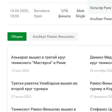
Хольгер Руне
14.04.2025,
Barcelona
1/16
Male
18:05
Open
финала
Single
Альберт Рам
Общее
Альберт Рамос-Виньолас
Алькарас вышел в третий круг
Даниил Мед
теннисного "Мастерса" в Риме
круг теннис
13 мая 2023
04 октября 20
Третья ракетка Уимблдона вышел во
Рамос-Винь
второй круг турнира
турнир в Ко
27 июня 2022
07 февраля 20
Теннисист Рамос-Виньолас вышел в
Стефанос Ц