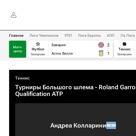
Главное
Лига Чемпионов
РПЛ
Лига Европы
АПЛ
Ла Лига
2
Бавария
Матч-
Футбол
Теннис
центр
1
Астон Вилла
Завершен
Завершен
Теннис
Турниры Большого шлема
- Roland Garro
Qualification ATP
Андреа Колларини