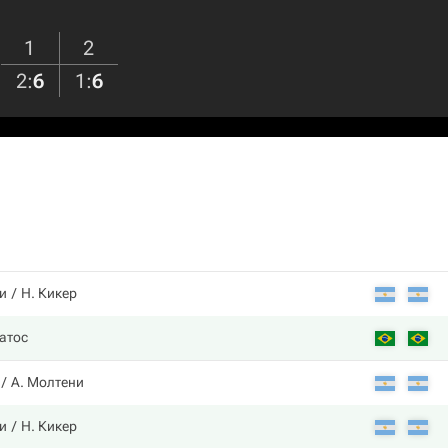
1
2
2
:
6
1
:
6
и
Н. Кикер
атос
А. Молтени
и
Н. Кикер