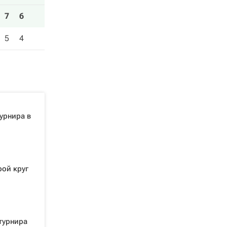
7
6
5
4
урнира в
рой круг
турнира