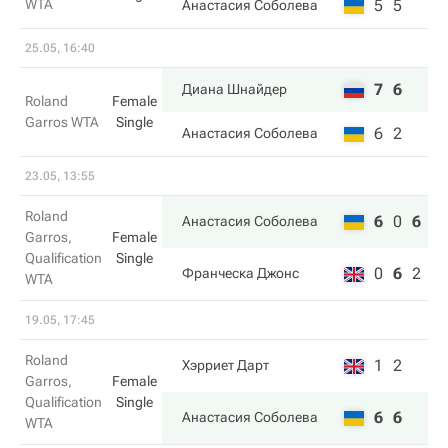
WTA
5
5
Анастасия Соболева
25.05, 16:40
7
6
Диана Шнайдер
Roland
Female
Garros WTA
Single
6
2
Анастасия Соболева
23.05, 13:55
Roland
6
0
6
Анастасия Соболева
Garros,
Female
Qualification
Single
0
6
2
Франческа Джонс
WTA
19.05, 17:45
Roland
1
2
Хэрриет Дарт
Garros,
Female
Qualification
Single
6
6
Анастасия Соболева
WTA