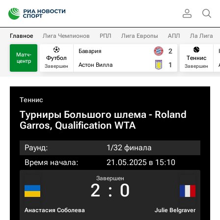
Главное
Лига Чемпионов
РПЛ
Лига Европы
АПЛ
Ла Лига
2
Бавария
Матч-
Футбол
Теннис
центр
1
Астон Вилла
Завершен
Завершен
Теннис
Турниры Большого шлема
- Roland
Garros, Qualification WTA
Раунд:
1/32 финала
Время начала:
21.05.2025 в 15:10
Завершен
2
:
0
Анастасия Соболева
Julie Belgraver