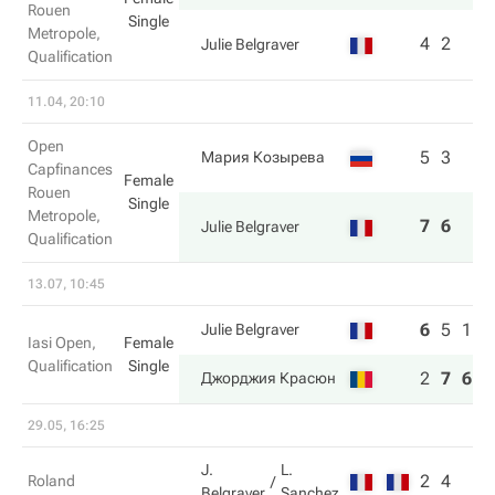
Rouen
Single
Metropole,
4
2
Julie Belgraver
Qualification
11.04, 20:10
Open
5
3
Мария Козырева
Capfinances
Female
Rouen
Single
Metropole,
7
6
Julie Belgraver
Qualification
13.07, 10:45
6
5
1
Julie Belgraver
Iasi Open,
Female
Qualification
Single
2
7
6
Джорджия Красюн
29.05, 16:25
J.
L.
2
4
Roland
Belgraver
Sanchez