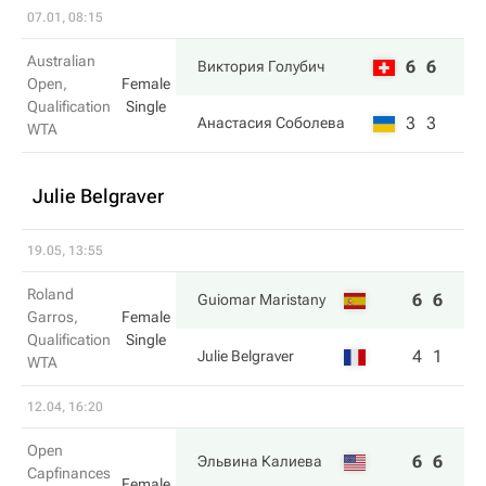
07.01, 08:15
Australian
6
6
Виктория Голубич
Open,
Female
Qualification
Single
3
3
Анастасия Соболева
WTA
Julie Belgraver
19.05, 13:55
Roland
6
6
Guiomar Maristany
Garros,
Female
Qualification
Single
4
1
Julie Belgraver
WTA
12.04, 16:20
Open
6
6
Эльвина Калиева
Capfinances
Female