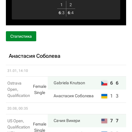
1
2
6
:
3
6
:
4
Статистика
Анастасия Соболева
31.01, 14:10
6
6
Gabriela Knutson
Ostrava
Female
Open,
Single
Qualification
1
3
Анастасия Соболева
20.08, 00:35
7
7
Сачия Викери
US Open,
Female
Qualification
Single