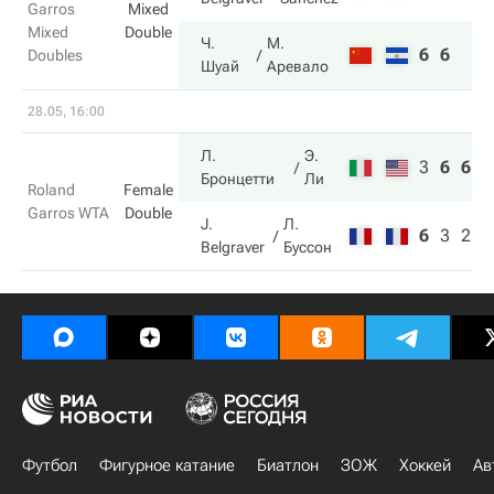
Garros
Mixed
Mixed
Double
Ч.
М.
6
6
Doubles
Шуай
Аревало
28.05, 16:00
Л.
Э.
3
6
6
Бронцетти
Ли
Roland
Female
Garros WTA
Double
J.
Л.
6
3
2
Belgraver
Буссон
Футбол
Фигурное катание
Биатлон
ЗОЖ
Хоккей
Ав