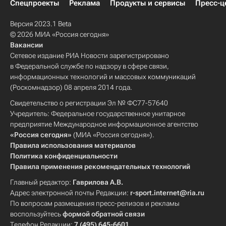
Спецпроекты
Реклама
Продукты и сервисы
Пресс-ц
Версия 2023.1 Beta
© 2026 МИА «Россия сегодня»
Вакансии
Сетевое издание РИА Новости зарегистрировано
в Федеральной службе по надзору в сфере связи,
информационных технологий и массовых коммуникаций
(Роскомнадзор) 08 апреля 2014 года.
Свидетельство о регистрации Эл № ФС77-57640
Учредитель: Федеральное государственное унитарное
предприятие Международное информационное агентство
«Россия сегодня»
(МИА «Россия сегодня»).
Правила использования материалов
Политика конфиденциальности
Правила применения рекомендательных технологий
Главный редактор:
Гаврилова А.В.
Адрес электронной почты Редакции:
r-sport.internet@ria.ru
По вопросам размещения пресс-релизов и рекламы
воспользуйтесь
формой обратной связи
Телефон Редакции:
7 (495) 645-6601