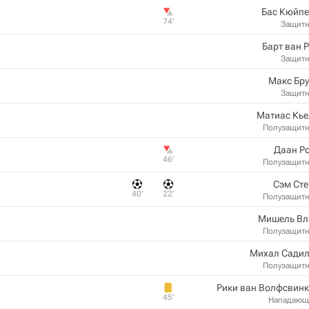
Бас Кюйпе
74‎’‎
Защит
Барт ван 
Защит
Макс Бр
Защит
Матиас Кье
Полузащит
Даан Р
46‎’‎
Полузащит
Сэм Ст
40‎’‎
22‎’‎
Полузащит
Мишель Вл
Полузащит
Михал Садил
Полузащит
Рики ван Волфсвин
45‎’‎
Нападающ