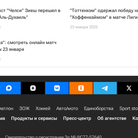
ст "Челси" Зиеш перешел в
"Тоттенхэм" одержал победу н
Аль-Духаиль"
"Хоффенхаймом" в матче Лиги
5
23 января 2025
а": смотреть онлайн матч
 23 января
5
иатлон
ЗОЖ
Хоккей
Авто/мото
Единоборства
Sport sto
ма
Продукты и сервисы
Пресс-центр
Об агентстве
Ко
Свидетельство о регистрации Эл № ФС77-57640