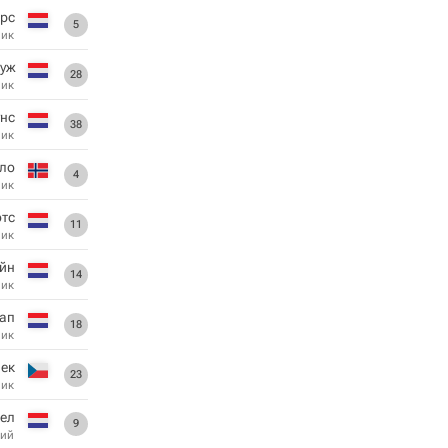
рс
5
ник
Руж
28
ник
унс
38
ник
ло
4
ник
отс
11
ник
ейн
14
ник
ап
18
ник
ек
23
ник
кел
9
ий