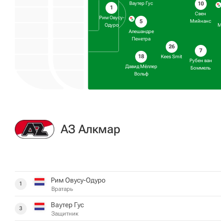
10
Ваутер Гус
1
Свен
Рим Овусу-
5
Мийнанс
Одуро
М
Алешандре
Пенетра
26
7
18
Kees Smit
Рубен ван
Давид Мёллер
Боммель
Вольф
АЗ Алкмар
Рим Овусу-Одуро
1
Вратарь
Ваутер Гус
3
Защитник