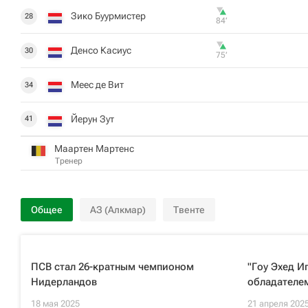
Зико Буурмистер
28
84‎’‎
Денсо Касиус
30
75‎’‎
Меес де Вит
34
Йерун Зут
41
Маартен Мартенс
Тренер
Общее
АЗ (Алкмар)
Твенте
ПСВ стал 26-кратным чемпионом
"Гоу Эхед И
Нидерландов
обладателе
18 мая 2025
21 апреля 202