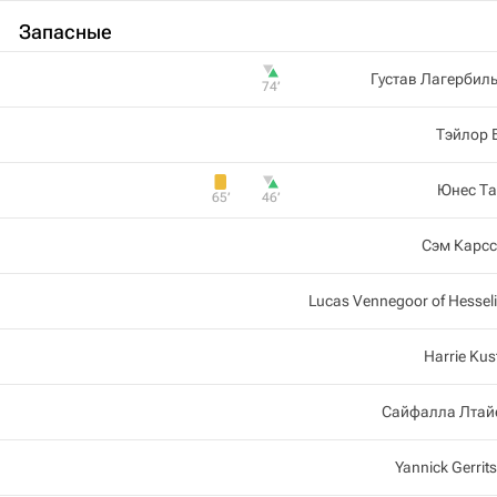
Запасные
Густав Лагербил
74‎’‎
Тэйлор 
Юнес Та
65‎’‎
46‎’‎
Сэм Карсс
Lucas Vennegoor of Hessel
Harrie Kus
Сайфалла Лтай
Yannick Gerrit