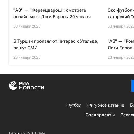
"АЗ" — "Ференцварош": смотреть
Экс-футболи
онлайн матч Лиги Европы 30 января
катарский "
30 января 2025
30 января 202
В Турции проявляют интерес к Угальде,
"АЗ" — "Ром
пишут СМИ
Лиги Европы
23 января 2025
23 января 202
Футбол
Фигурное катание
Б
Спецпроекты
Рекла
Версия 2023.1 Beta