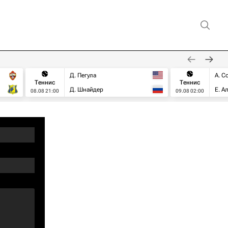
Д. Пегула
А. С
Теннис
Теннис
Д. Шнайдер
Е. А
08.08 21:00
09.08 02:00