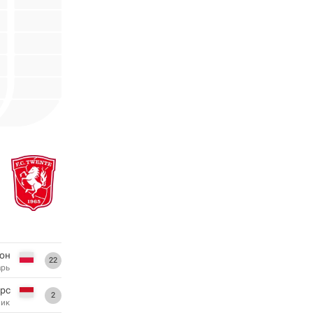
он
22
арь
ерс
2
ник