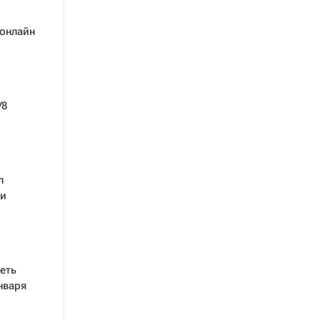
 онлайн
/8
л
ги
еть
нваря