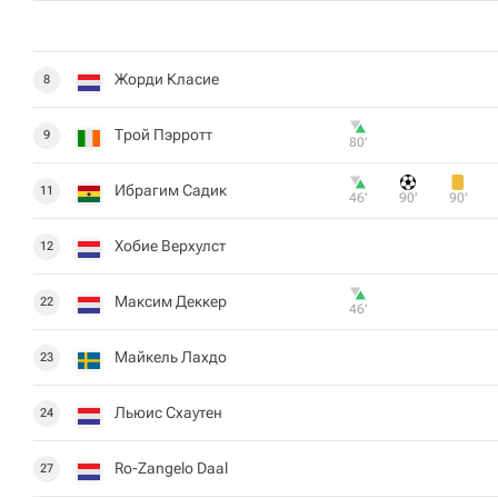
Жорди Класие
8
Трой Пэрротт
9
80‎’‎
Ибрагим Садик
11
46‎’‎
90‎’‎
90‎’‎
Хобие Верхулст
12
Максим Деккер
22
46‎’‎
Майкель Лахдо
23
Льюис Схаутен
24
Ro-Zangelo Daal
27