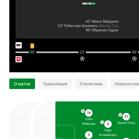
43‎’‎
Мексс Мердинк
53‎’‎
Рубен ван Боммель
(
Ваутер Гус
)
90‎’‎
Ибрагим Садик
05‎’‎
22‎’‎
40‎’‎
О матче
Трансляция
Статистика
Новости ко
16
21
Сейя
Эрнест Поку
6
Майкума
Пеер
3
Копмейнерс