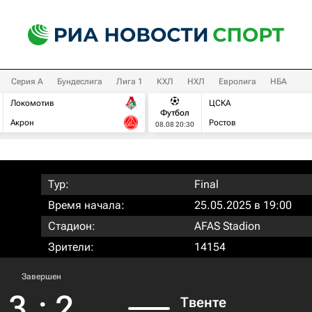
Серия А
Бундеслига
Лига 1
КХЛ
НХЛ
Евролига
НБА
Локомотив
ЦСКА
Футбол
Акрон
Ростов
08.08 20:30
Тур:
Final
Время начала:
25.05.2025 в 19:00
Стадион:
AFAS Stadion
Зрители:
14154
Завершен
3
:
2
Твенте