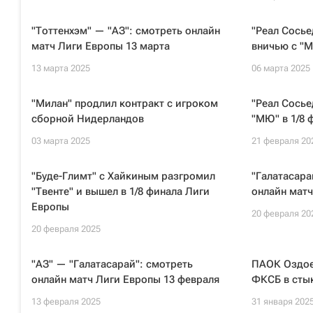
"Тоттенхэм" — "АЗ": смотреть онлайн
"Реал Сосье
матч Лиги Европы 13 марта
вничью с "М
13 марта 2025
06 марта 2025
"Милан" продлил контракт с игроком
"Реал Сосье
сборной Нидерландов
"МЮ" в 1/8 
03 марта 2025
21 февраля 20
"Буде-Глимт" с Хайкиным разгромил
"Галатасара
"Твенте" и вышел в 1/8 финала Лиги
онлайн матч
Европы
20 февраля 20
20 февраля 2025
"АЗ" — "Галатасарай": смотреть
ПАОК Оздоев
онлайн матч Лиги Европы 13 февраля
ФКСБ в сты
13 февраля 2025
31 января 202