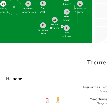
Меес
14
35
9
22
Хилгерс
Сэм
Мексс
Рики ван
Пшемыслав
38
Стейн
ердинк
Волфсвинкел
Тытон
Макс
23
Брунс
Михал
18
5
Садилек
Мишель
Бас
Влап
Кюйперс
Твенте
На поле
Пшемыслав Тыт
Врат
Меес Хилг
74‎’‎
69‎’‎
Защит