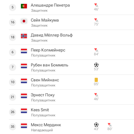
Алешандре Пенетра
5
46‎’‎
Защитник
Сейя Майкума
16
75‎’‎
Защитник
Давид Мёллер Вольф
18
Защитник
Пеер Копмейнерс
6
84‎’‎
Полузащитник
Рубен ван Боммель
7
53‎’‎
Полузащитник
Свен Мийнанс
10
05‎’‎
Полузащитник
Эрнест Поку
21
46‎’‎
Полузащитник
Kees Smit
26
Полузащитник
Мексс Мердинк
35
43‎’‎
80‎’‎
Нападающий