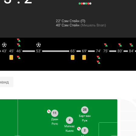
22‎’‎
Сэм Стейн
(П)
40‎’‎
Сэм Стейн
(
Мишель Влап
)
43‎’‎
45‎’‎
46‎’‎
53‎’‎
65‎’‎
69‎’‎
74‎’‎
75‎’‎
80‎’‎
84‎’‎
манд
28
11
Барт ван
Даан
4
Руж
Ротс
Матиас
2
Кьело