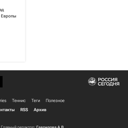
ад
 Европы
ries
Теннис
Теги
Полезное
нтакты
RSS
Архив
Главный редактор:
Гаврилова А.В.