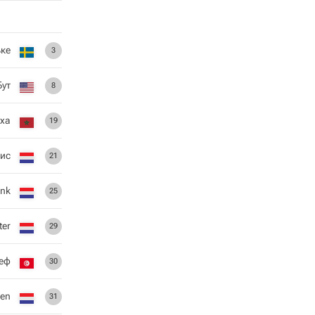
ьке
3
Бут
8
ха
19
ис
21
ink
25
ter
29
еф
30
sen
31