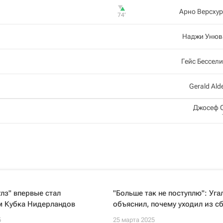
Арно Версху
74‎’‎
Наджи Унюв
Гейс Бессел
Gerald Ald
Джосеф 
глз" впервые стал
"Больше так не поступлю": Уга
м Кубка Нидерландов
объяснил, почему уходил из с
5
25 марта 2025