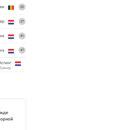
рен
32
ар
37
инк
41
ers
47
Остинг
Тренер
льде
борной