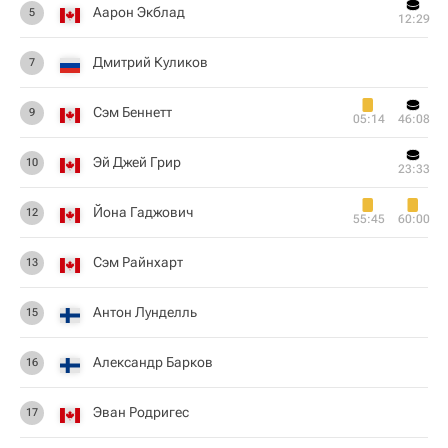
Аарон Экблад
5
12:29
Дмитрий Куликов
7
Сэм Беннетт
9
05:14
46:08
Эй Джей Грир
10
23:33
Йона Гаджович
12
55:45
60:00
Сэм Райнхарт
13
Антон Лунделль
15
Александр Барков
16
Эван Родригес
17