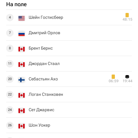
На поле
Шейн Гостисбеер
4
48:15
Дмитрий Орлов
7
Брент Бернс
8
Джордан Стаал
11
Себастьян Ахо
20
06:59
19:44
Логан Станковен
22
Сет Джарвис
24
Шон Уокер
26