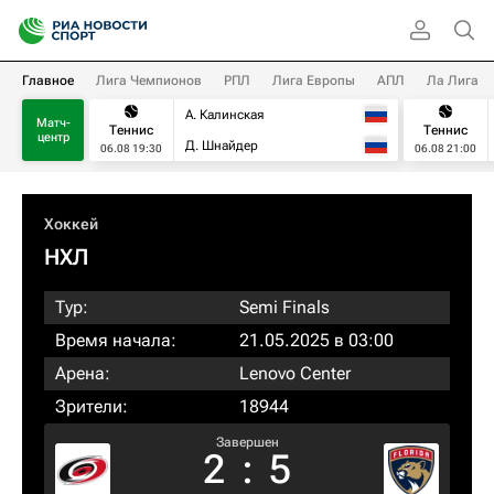
Главное
Лига Чемпионов
РПЛ
Лига Европы
АПЛ
Ла Лига
А. Калинская
Матч-
Теннис
Теннис
центр
Д. Шнайдер
06.08 19:30
06.08 21:00
Хоккей
НХЛ
Тур:
Semi Finals
Время начала:
21.05.2025 в 03:00
Арена:
Lenovo Center
Зрители:
18944
Завершен
2
:
5