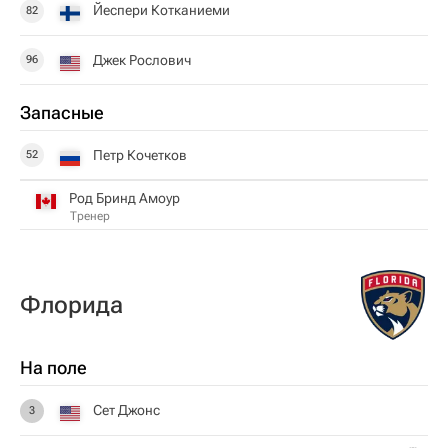
Йеспери Котканиеми
82
Джек Рослович
96
Запасные
Петр Кочетков
52
Род Бринд Амоур
Тренер
Флорида
На поле
Сет Джонс
3