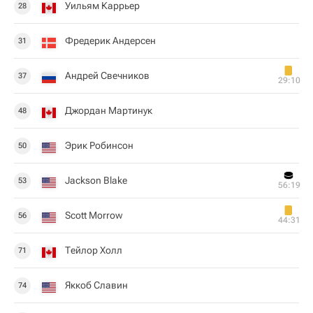
Уильям Каррьер
28
Фредерик Андерсен
31
Андрей Свечников
37
29:10
Джордан Мартинук
48
Эрик Робинсон
50
Jackson Blake
53
56:19
Scott Morrow
56
44:31
Тейлор Холл
71
Яккоб Славин
74