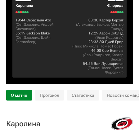
Каролина
Флорида
19:44
Себастьян Ахо
08:30
Картер Верхаг
(
Сет Джарвис
,
Андрей
(
Александр Барков
,
Мэттью
Свечников
)
Ткачук
)
56:19
Jackson Blake
12:29
Аарон Экблад
(
Сет Джарвис
,
Шейн
(
Эван Родригес
)
Гостисбеер
)
23:33
Эй Джей Грир
(
Нико Миккола
,
Томас Носек
)
46:08
Сэм Беннетт
(
Эван Родригес
,
Картер
Верхаг
)
54:55
Эли Луостаринен
(
Томас Носек
,
Густав
Форслинг
)
О матче
Протокол
Статистика
Новости коман
Каролина