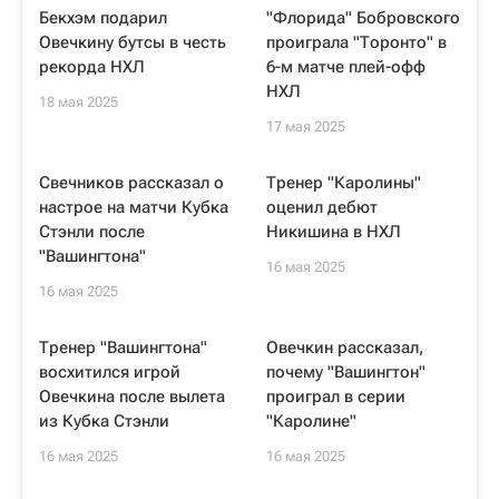
Бекхэм подарил
"Флорида" Бобровского
Овечкину бутсы в честь
проиграла "Торонто" в
рекорда НХЛ
6-м матче плей-офф
НХЛ
18 мая 2025
17 мая 2025
Свечников рассказал о
Тренер "Каролины"
настрое на матчи Кубка
оценил дебют
Стэнли после
Никишина в НХЛ
"Вашингтона"
16 мая 2025
16 мая 2025
Тренер "Вашингтона"
Овечкин рассказал,
восхитился игрой
почему "Вашингтон"
Овечкина после вылета
проиграл в серии
из Кубка Стэнли
"Каролине"
16 мая 2025
16 мая 2025