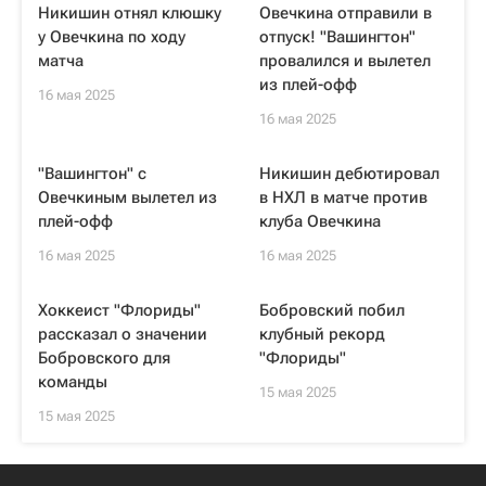
Никишин отнял клюшку
Овечкина отправили в
у Овечкина по ходу
отпуск! "Вашингтон"
матча
провалился и вылетел
из плей-офф
16 мая 2025
16 мая 2025
"Вашингтон" с
Никишин дебютировал
Овечкиным вылетел из
в НХЛ в матче против
плей-офф
клуба Овечкина
16 мая 2025
16 мая 2025
Хоккеист "Флориды"
Бобровский побил
рассказал о значении
клубный рекорд
Бобровского для
"Флориды"
команды
15 мая 2025
15 мая 2025