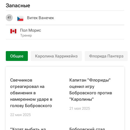
Запасные
Витек Ванечек
41
Пол Морис
Тренер
Общее
Каролина Харрикейнз
Флорида Пантерз
Свечников
Капитан "Флориды"
отреагировал на
оценил игру
обвинения в
Бобровского против
намеренном ударе в
"Каролины"
голову Бобровского
21 мая 2025
22 мая 2025
"Хотят выбить из
Бобровский стал