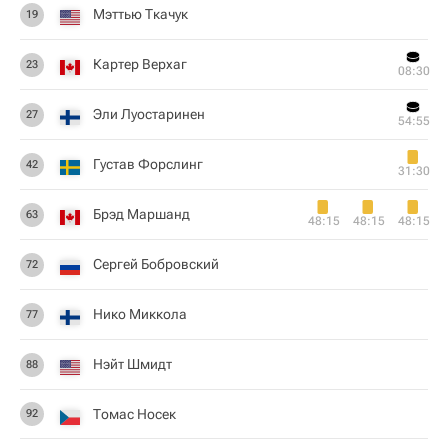
Мэттью Ткачук
19
Картер Верхаг
23
08:30
Эли Луостаринен
27
54:55
Густав Форслинг
42
31:30
Брэд Маршанд
63
48:15
48:15
48:15
Сергей Бобровский
72
Нико Миккола
77
Нэйт Шмидт
88
Томас Носек
92