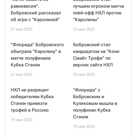
равновесия".
лучшим игроком матча
Бобровский рассказал
плей-офф НХЛ против
об игре с "Каролиной"
"Каролины"
21 мая 2025
21 мая 2025
"Флорида" Бобровского
Бобровский стал
обыграла "Каролину" в
кандидатом на "Конн
матче полуфинала
Смайт Трофи" по
Кубка Стэнли
версии сайта НХЛ
21 мая 2025
20 мая 2025
НХЛ не разрешит
"Флорида" с
победителям Кубка
Бобровским и
Стэнли привезти
Куликовым вышла в
трофей в Россию
полуфинал Кубка
Стэнли
19 мая 2025
19 мая 2025