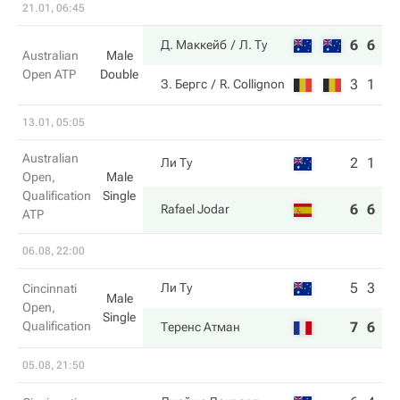
21.01, 06:45
6
6
Д. Маккейб
Л. Ту
Australian
Male
Open ATP
Double
3
1
З. Бергс
R. Collignon
13.01, 05:05
Australian
2
1
Ли Ту
Open,
Male
Qualification
Single
6
6
Rafael Jodar
ATP
06.08, 22:00
5
3
Ли Ту
Cincinnati
Male
Open,
Single
Qualification
7
6
Теренс Атман
05.08, 21:50