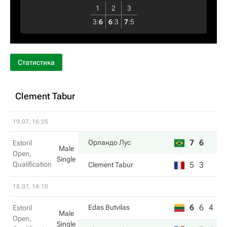
1
2
3
3
:
6
6
:
3
7
:
5
Статистика
Clement Tabur
19.07, 16:25
7
6
Орландо Лус
Estoril
Male
Open,
Single
Qualification
5
3
Clement Tabur
18.07, 14:10
6
6
4
Edas Butvilas
Estoril
Male
Open,
Single