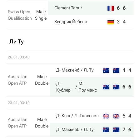
6
6
Clement Tabur
Swiss Open,
Male
Qualification
Single
3
4
Хендрик Йебенс
Ли Ту
26.01, 03:40
4
4
Д. Маккейб
Л. Ту
Australian
Male
Open ATP
Double
Д.
М.
6
6
Кублер
Полманс
23.01, 03:10
6
4
Д. Кэш
Л. Гласспол
Australian
Male
Open ATP
Double
7
6
Д. Маккейб
Л. Ту