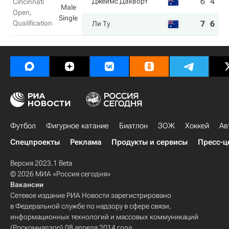
6
4
Джеймс Дакворт
Cincinnati
Male
Open,
Single
Qualification
7
6
Ли Ту
Футбол
Фигурное катание
Биатлон
ЗОЖ
Хоккей
Ав
Спецпроекты
Реклама
Продукты и сервисы
Пресс-ц
Версия 2023.1 Beta
© 2026 МИА «Россия сегодня»
Вакансии
Сетевое издание РИА Новости зарегистрировано
в Федеральной службе по надзору в сфере связи,
информационных технологий и массовых коммуникаций
(Роскомнадзор) 08 апреля 2014 года.