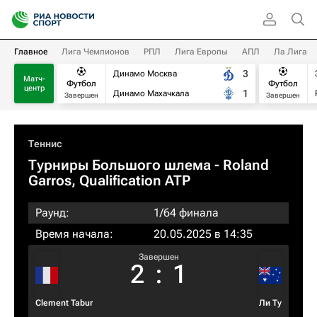
Главное
Лига Чемпионов
РПЛ
Лига Европы
АПЛ
Ла Лига
3
Динамо Москва
Матч-
Футбол
Футбол
центр
1
Динамо Махачкала
Завершен
Завершен
Теннис
Турниры Большого шлема
- Roland
Garros, Qualification ATP
Раунд:
1/64 финала
Время начала:
20.05.2025 в 14:35
Завершен
2
:
1
Clement Tabur
Ли Ту