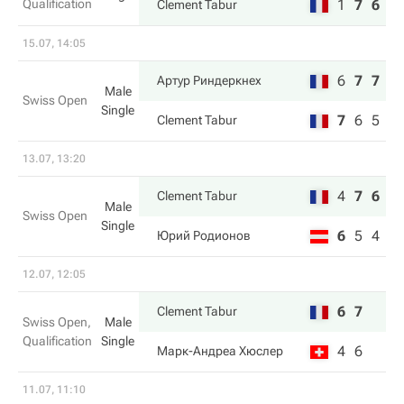
Qualification
1
7
6
Clement Tabur
15.07, 14:05
6
7
7
Артур Риндеркнех
Male
Swiss Open
Single
7
6
5
Clement Tabur
13.07, 13:20
4
7
6
Clement Tabur
Male
Swiss Open
Single
6
5
4
Юрий Родионов
12.07, 12:05
6
7
Clement Tabur
Swiss Open,
Male
Qualification
Single
4
6
Марк-Андреа Хюслер
11.07, 11:10