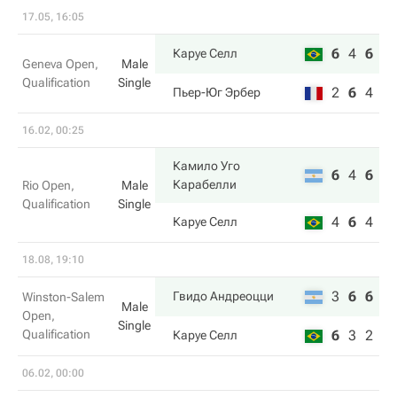
17.05, 16:05
6
4
6
Каруе Селл
Geneva Open,
Male
Qualification
Single
2
6
4
Пьер-Юг Эрбер
16.02, 00:25
Камило Уго
6
4
6
Карабелли
Rio Open,
Male
Qualification
Single
4
6
4
Каруе Селл
18.08, 19:10
3
6
6
Гвидо Андреоцци
Winston-Salem
Male
Open,
Single
Qualification
6
3
2
Каруе Селл
06.02, 00:00