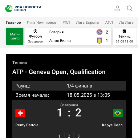
Главное
Лига Чемпионов
РПЛ
Лига Европы
АПЛ
Ла Лига
2
Бавария
Матч-
Футбол
Теннис
центр
1
Астон Вилла
Завершен
07.08 18:00
Теннис
ATP
- Geneva Open, Qualification
Раунд:
1/4 финала
Время начала:
18.05.2025 в 13:05
Завершен
1
:
2
Remy Bertola
Каруе Селл
1
2
3