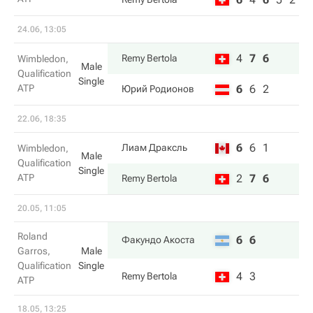
24.06, 13:05
4
7
6
Remy Bertola
Wimbledon,
Male
Qualification
Single
ATP
6
6
2
Юрий Родионов
22.06, 18:35
6
6
1
Лиам Драксль
Wimbledon,
Male
Qualification
Single
ATP
2
7
6
Remy Bertola
20.05, 11:05
Roland
6
6
Факундо Акоста
Garros,
Male
Qualification
Single
4
3
Remy Bertola
ATP
18.05, 13:25