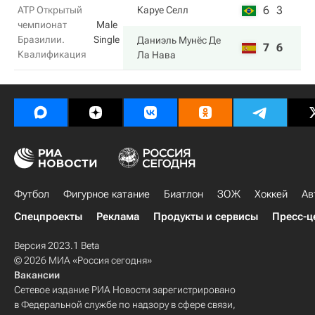
6
3
ATP Открытый
Каруе Селл
чемпионат
Male
Бразилии.
Single
Даниэль Мунёс Де
7
6
Квалификация
Ла Нава
Футбол
Фигурное катание
Биатлон
ЗОЖ
Хоккей
Ав
Спецпроекты
Реклама
Продукты и сервисы
Пресс-ц
Версия 2023.1 Beta
© 2026 МИА «Россия сегодня»
Вакансии
Сетевое издание РИА Новости зарегистрировано
в Федеральной службе по надзору в сфере связи,