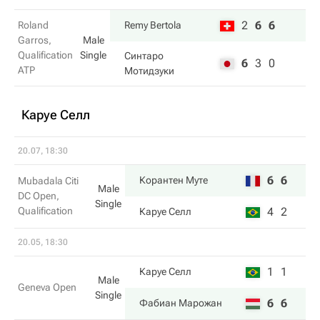
2
6
6
Roland
Remy Bertola
Garros,
Male
Qualification
Single
Синтаро
6
3
0
ATP
Мотидзуки
Каруе Селл
20.07, 18:30
6
6
Корантен Муте
Mubadala Citi
Male
DC Open,
Single
Qualification
4
2
Каруе Селл
20.05, 18:30
1
1
Каруе Селл
Male
Geneva Open
Single
6
6
Фабиан Марожан