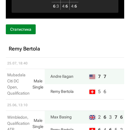
6
:
3
4
:
6
4
:
6
Статистика
Remy Bertola
25.07, 18:40
Mubadala
7
7
Andre Ilagan
Citi DC
Male
Open,
Single
5
6
Remy Bertola
Qualification
25.06, 13:10
2
6
3
7
6
Max Basing
Wimbledon,
Male
Qualification
Single
ATP
6
4
6
5
2
Remy Bertola