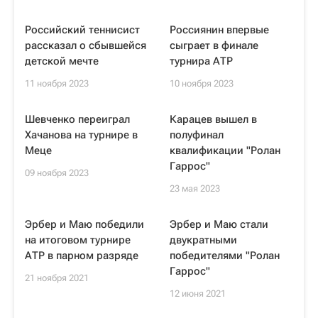
Российский теннисист
Россиянин впервые
рассказал о сбывшейся
сыграет в финале
детской мечте
турнира АТР
11 ноября 2023
10 ноября 2023
Шевченко переиграл
Карацев вышел в
Хачанова на турнире в
полуфинал
Меце
квалификации "Ролан
Гаррос"
09 ноября 2023
23 мая 2023
Эрбер и Маю победили
Эрбер и Маю стали
на итоговом турнире
двукратными
АТР в парном разряде
победителями "Ролан
Гаррос"
21 ноября 2021
12 июня 2021