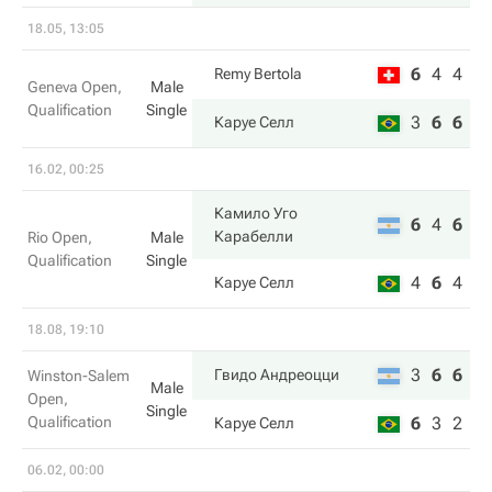
18.05, 13:05
6
4
4
Remy Bertola
Geneva Open,
Male
Qualification
Single
3
6
6
Каруе Селл
16.02, 00:25
Камило Уго
6
4
6
Карабелли
Rio Open,
Male
Qualification
Single
4
6
4
Каруе Селл
18.08, 19:10
3
6
6
Гвидо Андреоцци
Winston-Salem
Male
Open,
Single
Qualification
6
3
2
Каруе Селл
06.02, 00:00