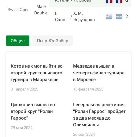
6
6
К. Гали
П. Эрбер
Male
Swiss Open
Double
I.
Х. М.
2
1
Carou
Черундоло
Общее
Пьер-Юг Эрбер
Котов не смог выйти во
Медведев вышел в
второй круг теннисного
четвертьфинал турнира
турнира в Марракеше
в Марселе
01 апреля 2025
13 февраля 2025
Джокович вышел во
Генеральная репетиция.
второй круг "Ролан
"Ролан Гаррос" пройдет
Гаррос"
за два месяца до
Олимпиады
29 мая 2024
26 мая 2024