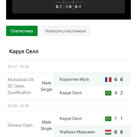
6
:
2
4
:
6
6
:
4
Статистика
Новости участников
Каруе Селл
20.07, 18:30
6
6
Корантен Муте
Mubadala Citi
Male
DC Open,
Single
Qualification
4
2
Каруе Селл
20.05, 18:30
1
1
Каруе Селл
Male
Geneva Open
Single
6
6
Фабиан Марожан