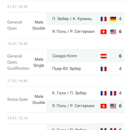
21.07, 16:55
4
7
П. Эрбер
К. Кравиц
Generali
Male
Open
Double
6
5
Я. Поль
Р. Сеггерман
18.07, 18:40
6
6
Сандро Копп
Generali
Male
Open,
Single
Qualification
4
4
Пьер-Юг Эрбер
17.07, 19:40
4
6
К. Гали
П. Эрбер
Male
Swiss Open
Double
6
3
Я. Поль
Р. Сеггерман
13.07, 12:10