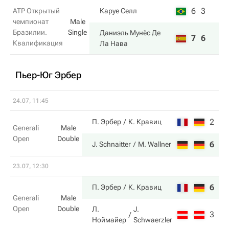
6
3
ATP Открытый
Каруе Селл
чемпионат
Male
Бразилии.
Single
Даниэль Мунёс Де
7
6
Квалификация
Ла Нава
Пьер-Юг Эрбер
24.07, 11:45
2
6
П. Эрбер
К. Кравиц
Generali
Male
Open
Double
6
2
J. Schnaitter
M. Wallner
23.07, 12:30
6
6
П. Эрбер
К. Кравиц
Generali
Male
Open
Double
Л.
J.
3
4
Ноймайер
Schwaerzler