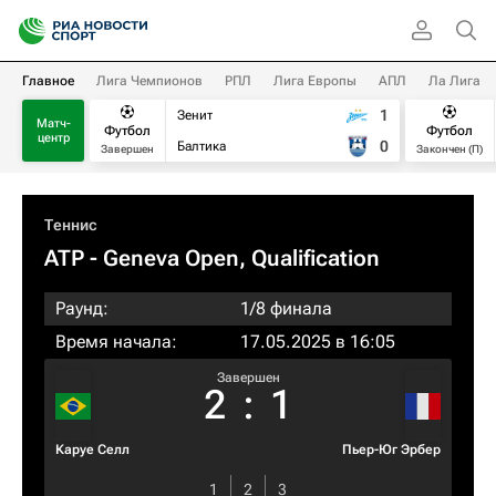
Главное
Лига Чемпионов
РПЛ
Лига Европы
АПЛ
Ла Лига
1
Зенит
Матч-
Футбол
Футбол
центр
0
Балтика
Завершен
Закончен (П)
Теннис
ATP
- Geneva Open, Qualification
Раунд:
1/8 финала
Время начала:
17.05.2025 в 16:05
Завершен
2
:
1
Каруе Селл
Пьер-Юг Эрбер
1
2
3