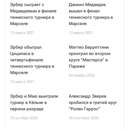
Эрбер сыграет с
Даниил Медведев
Медведевым в финале
вышел в финал
теннисного турнира в
теннисного турнира в
Марселе
Марселе
13 марта 2021
13 марта 2021
Эрбер обыграл
Маттео Берреттини
Циципаса в
проиграл во втором
четвертьфинале
круге "Мастерса" в
теннисного турнира в
Париже
Марселе
04 ноября 2020
12 марта 2021
Эрбер и Маю выиграли
Александр Зверев
турнир в Кёльне в
пробился в третий круг
парном разряде
"Ролан Гаррос"
18 октября 2020
30 сентября 2020