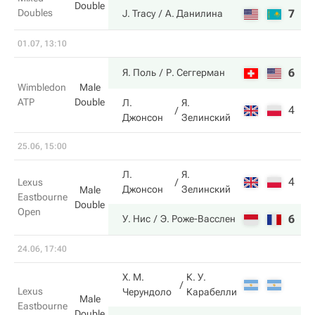
Double
Doubles
7
6
J. Tracy
А. Данилина
01.07, 13:10
6
6
Я. Поль
Р. Сеггерман
Wimbledon
Male
ATP
Double
Л.
Я.
4
4
Джонсон
Зелинский
25.06, 15:00
Л.
Я.
4
2
Lexus
Джонсон
Зелинский
Male
Eastbourne
Double
Open
6
6
У. Нис
Э. Роже-Васслен
24.06, 17:40
Х. М.
К. У.
Lexus
Черундоло
Карабелли
Male
Eastbourne
Double