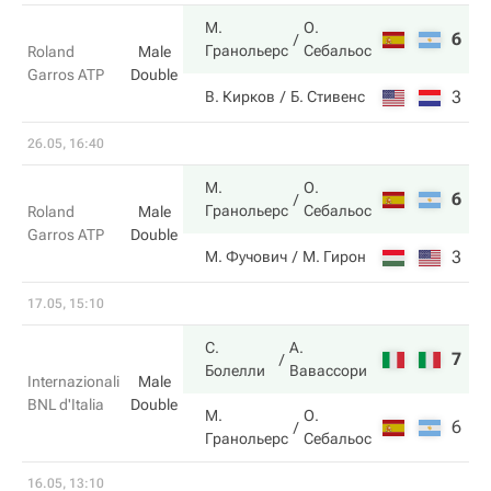
М.
О.
6
6
Гранольерс
Себальос
Roland
Male
Garros ATP
Double
3
4
В. Кирков
Б. Стивенс
26.05, 16:40
М.
О.
6
6
Гранольерс
Себальос
Roland
Male
Garros ATP
Double
3
2
М. Фучович
М. Гирон
17.05, 15:10
С.
А.
7
6
Болелли
Вавассори
Internazionali
Male
BNL d'Italia
Double
М.
О.
6
7
Гранольерс
Себальос
16.05, 13:10