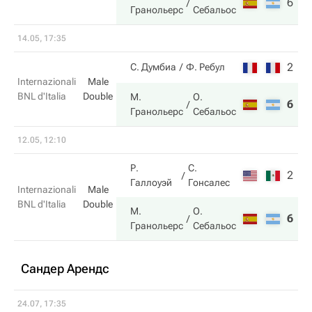
6
7
Гранольерс
Себальос
14.05, 17:35
2
3
С. Думбиа
Ф. Ребул
Internazionali
Male
BNL d'Italia
Double
М.
О.
6
6
Гранольерс
Себальос
12.05, 12:10
Р.
С.
2
2
Галлоуэй
Гонсалес
Internazionali
Male
BNL d'Italia
Double
М.
О.
6
6
Гранольерс
Себальос
Сандер Арендс
24.07, 17:35