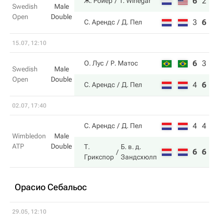
6
2
1
Ж. Ройер
T. Winegar
Swedish
Male
Open
Double
3
6
5
С. Арендс
Д. Пел
15.07, 12:10
6
3
6
О. Лус
Р. Матос
Swedish
Male
Open
Double
4
6
1
С. Арендс
Д. Пел
02.07, 17:40
4
4
С. Арендс
Д. Пел
Wimbledon
Male
ATP
Double
Т.
Б. в. д.
6
6
Грикспор
Зандсхюлп
Орасио Себальос
29.05, 12:10