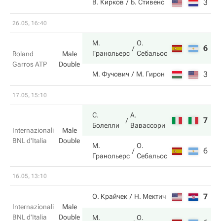
3
4
В. Кирков
Б. Стивенс
26.05, 16:40
М.
О.
6
6
Гранольерс
Себальос
Roland
Male
Garros ATP
Double
3
2
М. Фучович
М. Гирон
17.05, 15:10
С.
А.
7
6
Болелли
Вавассори
Internazionali
Male
BNL d'Italia
Double
М.
О.
6
7
Гранольерс
Себальос
16.05, 13:10
7
5
О. Крайчек
Н. Мектич
Internazionali
Male
BNL d'Italia
Double
М.
О.