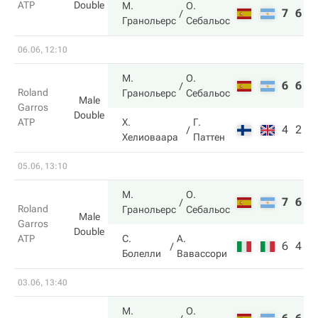
ATP
Double
М.
О.
7
6
Гранольерс
Себальос
06.06, 12:10
М.
О.
6
6
Roland
Гранольерс
Себальос
Male
Garros
Double
ATP
Х.
Г.
4
2
Хелиоваара
Паттен
05.06, 13:10
М.
О.
7
6
Roland
Гранольерс
Себальос
Male
Garros
Double
ATP
С.
А.
6
4
Болелли
Вавассори
03.06, 13:40
М.
О.