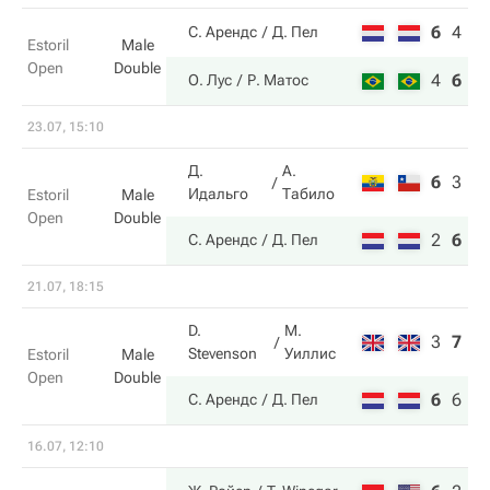
6
4
6
С. Арендс
Д. Пел
Estoril
Male
Open
Double
4
6
1
О. Лус
Р. Матос
23.07, 15:10
Д.
А.
6
3
7
Идальго
Табило
Estoril
Male
Open
Double
2
6
1
С. Арендс
Д. Пел
21.07, 18:15
D.
М.
3
7
6
Stevenson
Уиллис
Estoril
Male
Open
Double
6
6
1
С. Арендс
Д. Пел
16.07, 12:10