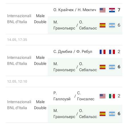
7
5
О. Крайчек
Н. Мектич
Internazionali
Male
BNL d'Italia
Double
М.
О.
6
7
Гранольерс
Себальос
14.05, 17:35
2
3
С. Думбиа
Ф. Ребул
Internazionali
Male
BNL d'Italia
Double
М.
О.
6
6
Гранольерс
Себальос
12.05, 12:10
Р.
С.
2
2
Галлоуэй
Гонсалес
Internazionali
Male
BNL d'Italia
Double
М.
О.
6
6
Гранольерс
Себальос