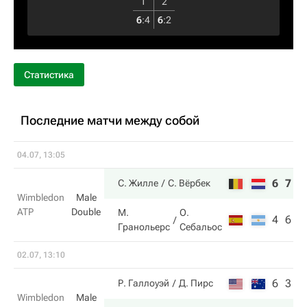
1
2
6
:
4
6
:
2
Статистика
Последние матчи между собой
04.07, 13:05
6
7
С. Жилле
С. Вёрбек
Wimbledon
Male
ATP
Double
М.
О.
4
6
Гранольерс
Себальос
02.07, 13:10
6
3
Р. Галлоуэй
Д. Пирс
Wimbledon
Male