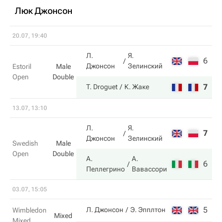
Люк Джонсон
20.07, 19:40
Л.
Я.
6
1
Джонсон
Зелинский
Estoril
Male
Open
Double
7
6
T. Droguet
К. Жаке
13.07, 13:10
Л.
Я.
7
1
Джонсон
Зелинский
Swedish
Male
Open
Double
А.
А.
6
6
Пеллегрино
Вавассори
03.07, 15:05
5
4
Л. Джонсон
Э. Эпплтон
Wimbledon
Mixed
Mixed