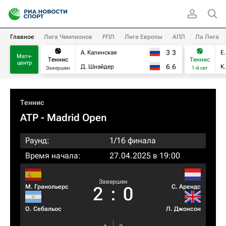
Главное
Лига Чемпионов
РПЛ
Лига Европы
АПЛ
Ла Лига
3
3
А. Калинская
Е
Матч-
Теннис
Теннис
центр
6
6
Д. Шнайдер
К
Завершен
1-й сет
Теннис
ATP
- Madrid Open
Раунд:
1/16 финала
Время начала:
27.04.2025 в 19:00
Завершен
М. Гранольерс
С. Арендс
2
:
0
О. Себальос
Л. Джонсон