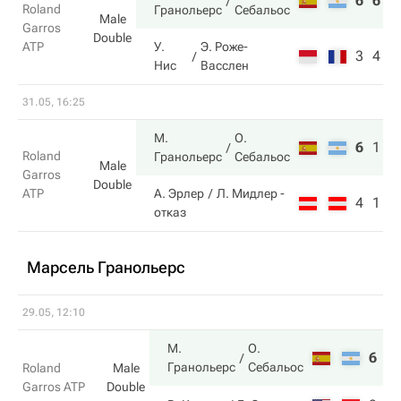
6
6
Roland
Гранольерс
Себальос
Male
Garros
Double
ATP
У.
Э. Роже-
3
4
Нис
Васслен
31.05, 16:25
М.
О.
6
1
Roland
Гранольерс
Себальос
Male
Garros
Double
ATP
А. Эрлер
Л. Мидлер
-
4
1
отказ
Марсель Гранольерс
29.05, 12:10
М.
О.
6
6
Гранольерс
Себальос
Roland
Male
Garros ATP
Double