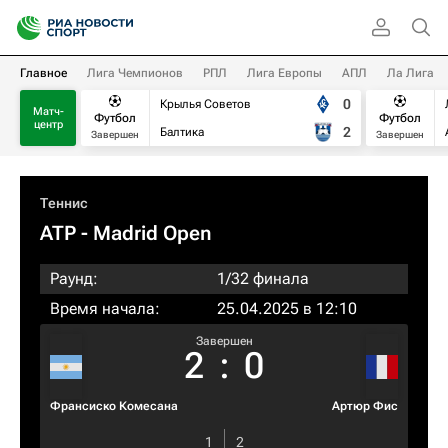
Главное
Лига Чемпионов
РПЛ
Лига Европы
АПЛ
Ла Лига
0
Крылья Советов
Матч-
Футбол
Футбол
центр
2
Балтика
Завершен
Завершен
Теннис
ATP
- Madrid Open
Раунд:
1/32 финала
Время начала:
25.04.2025 в 12:10
Завершен
2
:
0
Франсиско Комесана
Артюр Фис
1
2