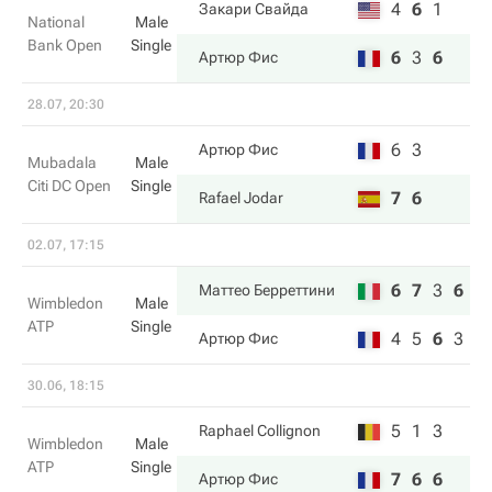
4
6
1
Закари Свайда
National
Male
Bank Open
Single
6
3
6
Артюр Фис
28.07, 20:30
6
3
Артюр Фис
Mubadala
Male
Citi DC Open
Single
7
6
Rafael Jodar
02.07, 17:15
6
7
3
6
Маттео Берреттини
Wimbledon
Male
ATP
Single
4
5
6
3
Артюр Фис
30.06, 18:15
5
1
3
Raphael Collignon
Wimbledon
Male
ATP
Single
7
6
6
Артюр Фис