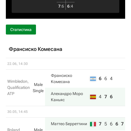
7
:
6
6
:
4
Статистика
Франсиско Комесана
22.06, 14:30
Франсиско
6
6
4
Wimbledon,
Комесана
Male
Qualification
Single
ATP
Алехандро Моро
4
7
6
Каньяс
30.05, 14:45
7
5
6
6
7
Маттео Берреттини
Roland
Male