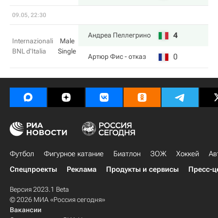
09.05, 22:30
4
Андреа Пеллегрино
Internazionali
Male
BNL d'Italia
Single
0
Артюр Фис
- отказ
Футбол
Фигурное катание
Биатлон
ЗОЖ
Хоккей
Ав
Спецпроекты
Реклама
Продукты и сервисы
Пресс-ц
Версия 2023.1 Beta
© 2026 МИА «Россия сегодня»
Вакансии