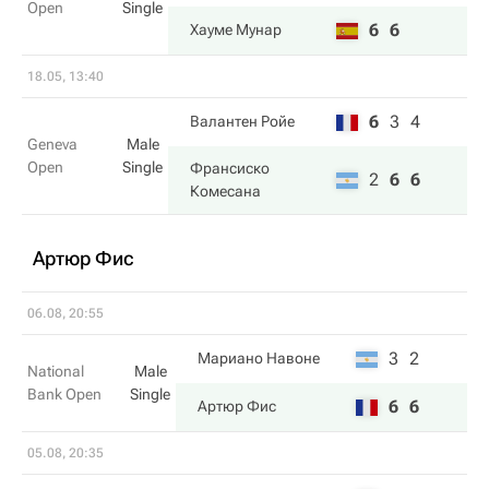
Open
Single
6
6
Хауме Мунар
18.05, 13:40
6
3
4
Валантен Ройе
Geneva
Male
Open
Single
Франсиско
2
6
6
Комесана
Артюр Фис
06.08, 20:55
3
2
Мариано Навоне
National
Male
Bank Open
Single
6
6
Артюр Фис
05.08, 20:35