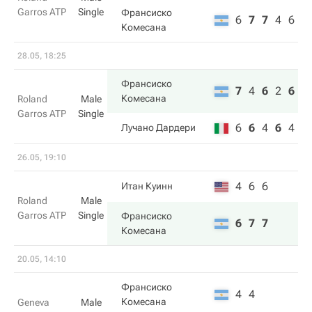
Garros ATP
Single
Франсиско
6
7
7
4
6
Комесана
28.05, 18:25
Франсиско
7
4
6
2
6
Комесана
Roland
Male
Garros ATP
Single
6
6
4
6
4
Лучано Дардери
26.05, 19:10
4
6
6
Итан Куинн
Roland
Male
Garros ATP
Single
Франсиско
6
7
7
Комесана
20.05, 14:10
Франсиско
4
4
Комесана
Geneva
Male