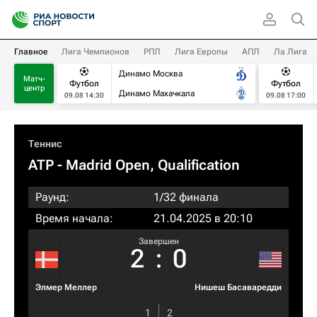
Главное
Лига Чемпионов
РПЛ
Лига Европы
АПЛ
Ла Лига
Динамо Москва
Матч-
Футбол
Футбол
центр
Динамо Махачкала
09.08 14:30
09.08 17:00
Теннис
ATP
- Madrid Open, Qualification
Раунд:
1/32 финала
Время начала:
21.04.2025 в 20:10
Завершен
2
:
0
Элмер Меллер
Нишеш Басаваредди
1
2