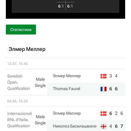
6
:
1
6
:
1
Статистика
Элмер Меллер
12.07, 15:45
3
4
Элмер Меллер
Swedish
Male
Open,
Single
Qualification
6
6
Thomas Faurel
04.05, 18:25
6
2
6
Элмер Меллер
Internazionali
Male
BNL d'Italia,
Single
Qualification
4
6
7
Николоз Басилашвили