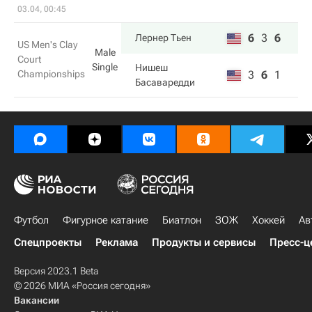
03.04, 00:45
6
3
6
Лернер Тьен
US Men's Clay
Male
Court
Single
Нишеш
Championships
3
6
1
Басаваредди
Футбол
Фигурное катание
Биатлон
ЗОЖ
Хоккей
Ав
Спецпроекты
Реклама
Продукты и сервисы
Пресс-ц
Версия 2023.1 Beta
© 2026 МИА «Россия сегодня»
Вакансии