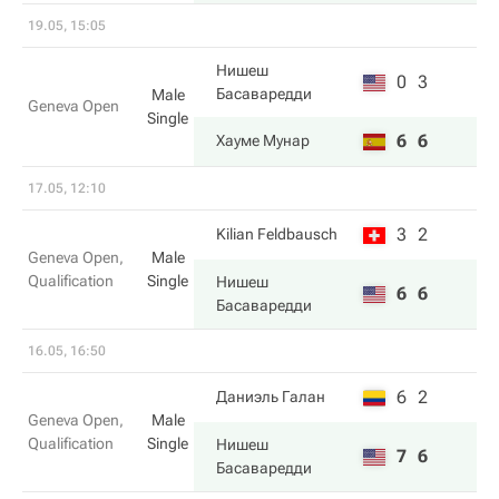
19.05, 15:05
Нишеш
0
3
Басаваредди
Male
Geneva Open
Single
6
6
Хауме Мунар
17.05, 12:10
3
2
Kilian Feldbausch
Geneva Open,
Male
Qualification
Single
Нишеш
6
6
Басаваредди
16.05, 16:50
6
2
Даниэль Галан
Geneva Open,
Male
Qualification
Single
Нишеш
7
6
Басаваредди