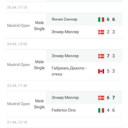
26.04, 17:10
6
6
Янник Синнер
Male
Madrid Open
Single
2
3
Элмер Меллер
24.04, 13:55
7
3
Элмер Меллер
Male
Madrid Open
Single
Габриэль Диалло
-
5
3
отказ
22.04, 17:30
6
7
Элмер Меллер
Male
Madrid Open
Single
4
6
Federico Cina
21.04, 12:10