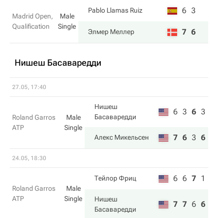
6
3
Pablo Llamas Ruiz
Madrid Open,
Male
Qualification
Single
7
6
Элмер Меллер
Нишеш Басаваредди
27.05, 17:40
Нишеш
6
3
6
3
Басаваредди
Roland Garros
Male
ATP
Single
7
6
3
6
Алекс Микельсен
24.05, 18:30
6
6
7
1
Тейлор Фриц
Roland Garros
Male
ATP
Single
Нишеш
7
7
6
6
Басаваредди