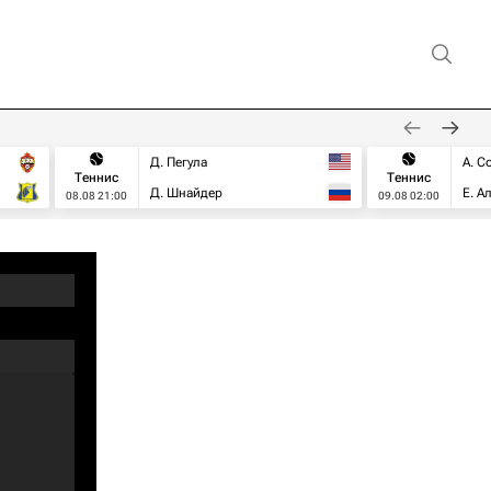
Д. Пегула
А. С
Теннис
Теннис
Д. Шнайдер
Е. А
08.08 21:00
09.08 02:00