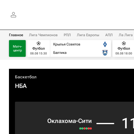
Главное
Лига Чемпионов
РПЛ
Лига Европы
АПЛ
Ла Лига
Крылья Советов
Матч-
Футбол
Футбол
центр
Балтика
08.08 15:30
08.08 18:00
Баскетбол
НБА
1
Оклахома-Сити