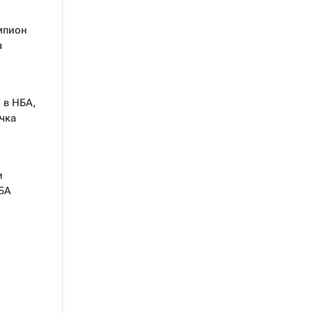
мпион
а
 в НБА,
чка
и
БА