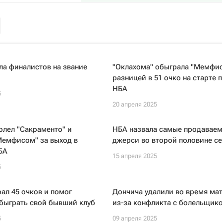
а финалистов на звание
"Оклахома" обыграла "Мемфис
разницей в 51 очко на старте 
НБА
5
20 апреля 2025
олел "Сакраменто" и
НБА назвала самые продавае
Мемфисом" за выход в
джерси во второй половине с
БА
15 апреля 2025
5
ал 45 очков и помог
Дончича удалили во время ма
быграть свой бывший клуб
из-за конфликта с болельщик
5
09 апреля 2025