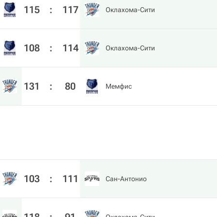
115
:
117
Оклахома-Сити
108
:
114
Оклахома-Сити
131
:
80
Мемфис
103
:
111
Сан-Антонио