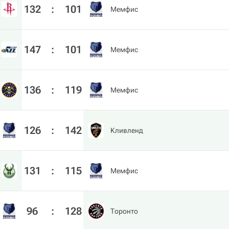
132
:
101
Мемфис
147
:
101
Мемфис
136
:
119
Мемфис
126
:
142
Кливленд
131
:
115
Мемфис
96
:
128
Торонто