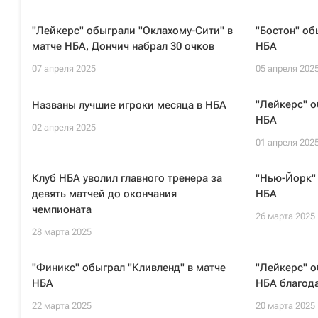
"Лейкерс" обыграли "Оклахому-Сити" в
"Бостон" об
матче НБА, Дончич набрал 30 очков
НБА
07 апреля 2025
05 апреля 202
"Лейкерс" о
Названы лучшие игроки месяца в НБА
НБА
02 апреля 2025
01 апреля 202
Клуб НБА уволил главного тренера за
"Нью-Йорк" 
девять матчей до окончания
НБА
чемпионата
26 марта 2025
28 марта 2025
"Финикс" обыграл "Кливленд" в матче
"Лейкерс" о
НБА
НБА благода
22 марта 2025
20 марта 2025