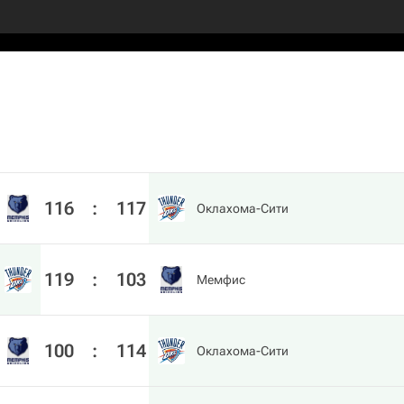
116
:
117
Оклахома-Сити
119
:
103
Мемфис
100
:
114
Оклахома-Сити