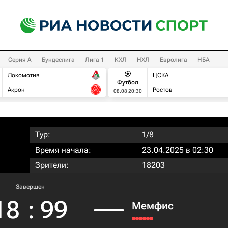
Серия А
Бундеслига
Лига 1
КХЛ
НХЛ
Евролига
НБА
Локомотив
ЦСКА
Футбол
Акрон
Ростов
08.08 20:30
Тур:
1/8
Время начала:
23.04.2025 в 02:30
Зрители:
18203
Завершен
18
:
99
Мемфис