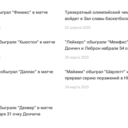
ыграл "Финикс" в матче
Трехкратный олимпийский че
войдет в Зал славы баскетбол
5
02 апреля 2025
быграли "Хьюстон" в матче
"Лейкерс" обыграли "Мемфис"
Дончич и Леброн набрали 54 о
5
30 марта 2025
обыграл "Даллас" в матче
"Майами" обыграл "Шарлотт" 
прервал серию поражений в Н
24 марта 2025
быграли "Денвер" в матче
ря 31 очку Дончича