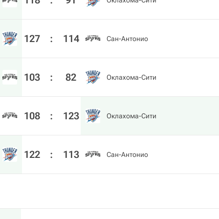
118
:
91
Оклахома-Сити
127
:
114
Сан-Антонио
103
:
82
Оклахома-Сити
108
:
123
Оклахома-Сити
122
:
113
Сан-Антонио