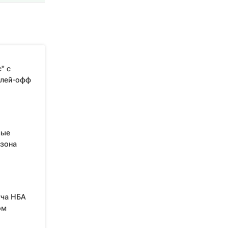
" с
плей-офф
мые
езона
тча НБА
ом