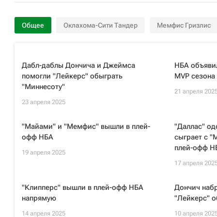
Общее
Оклахома-Сити Тандер
Мемфис Гризлис
Дабл-даблы Дончича и Джеймса
НБА объявил
помогли "Лейкерс" обыграть
MVP сезона
"Миннесоту"
21 апреля 202
23 апреля 2025
"Майами" и "Мемфис" вышли в плей-
"Даллас" од
офф НБА
сыграет с "
плей-офф Н
19 апреля 2025
17 апреля 202
"Клипперс" вышли в плей-офф НБА
Дончич набр
напрямую
"Лейкерс" о
14 апреля 2025
10 апреля 202