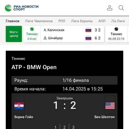
Главное
Лига Чемпионов
РПЛ
Лига Европы
АПЛ
Ла Лига
3
2
А. Калинская
Матч-
Теннис
Теннис
центр
6
2
Д. Шнайдер
2-й сет
06.08 22:10
Теннис
ATP
- BMW Open
Раунд:
1/16 финала
Время начала:
14.04.2025 в 15:25
Завершен
1
:
2
Борна Гойо
Бен Шелтон
1
2
3