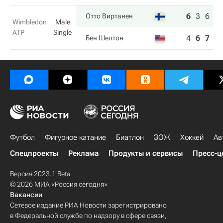
6
3
6
Отто Виртанен
Wimbledon
Male
ATP
Single
4
6
7
Бен Шелтон
Футбол
Фигурное катание
Биатлон
ЗОЖ
Хоккей
Ав
Спецпроекты
Реклама
Продукты и сервисы
Пресс-ц
Версия 2023.1 Beta
© 2026 МИА «Россия сегодня»
Вакансии
Сетевое издание РИА Новости зарегистрировано
в Федеральной службе по надзору в сфере связи,