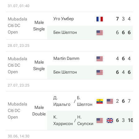
31.07, 01:40
7
3
4
Уго Умбер
Mubadala
Male
Citi DC
Single
Open
6
6
6
Бен Шелтон
28.07, 23:25
4
6
4
Martin Damm
Mubadala
Male
Citi DC
Single
Open
6
4
6
Бен Шелтон
27.07, 23:25
Д.
Б.
2
6
7
Mubadala
Идальго
Шелтон
Male
Citi DC
Double
Open
К.
Н.
6
3
10
Харрисон
Скупски
30.06, 14:30