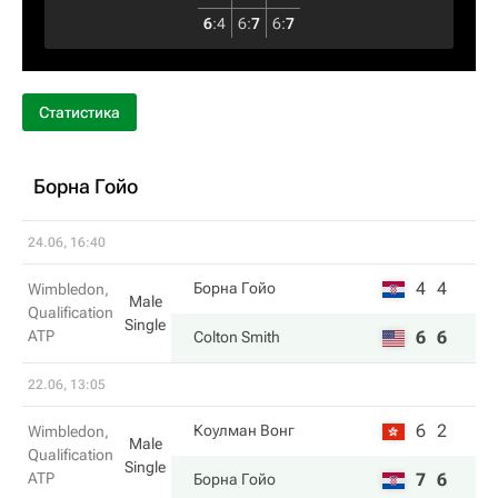
6
:
4
6
:
7
6
:
7
Статистика
Борна Гойо
24.06, 16:40
4
4
Борна Гойо
Wimbledon,
Male
Qualification
Single
ATP
6
6
Colton Smith
22.06, 13:05
6
2
Коулман Вонг
Wimbledon,
Male
Qualification
Single
ATP
7
6
Борна Гойо