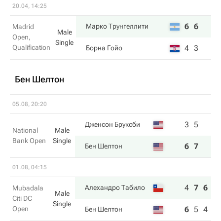
20.04, 14:25
6
6
Марко Трунгеллити
Madrid
Male
Open,
Single
Qualification
4
3
Борна Гойо
Бен Шелтон
05.08, 20:20
3
5
Дженсон Бруксби
National
Male
Bank Open
Single
6
7
Бен Шелтон
01.08, 04:15
4
7
6
Алехандро Табило
Mubadala
Male
Citi DC
Single
Open
6
5
4
Бен Шелтон