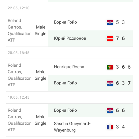
22.05, 12:10
Roland
5
3
Борна Гойо
Garros,
Male
Qualification
Single
7
6
Юрий Родионов
ATP
20.05, 16:45
Roland
3
6
6
Henrique Rocha
Garros,
Male
Qualification
Single
6
3
7
Борна Гойо
ATP
19.05, 12:45
6
6
Roland
Борна Гойо
Garros,
Male
Qualification
Single
Sascha Gueymard-
3
4
ATP
Wayenburg