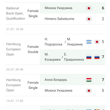
6
6
Моюка Укидзима
National
Female
Bank Open,
Single
Qualification
2
4
Himeno Sakatsume
21.07, 18:30
Н.
М.
5
2
Hamburg
Подороска
Укидзима
Female
European
Double
Open
М.
Е.
7
6
Козырева
Приданкина
20.07, 20:40
7
6
Анна Бондарь
Hamburg
Female
European
Single
Open
5
4
Моюка Укидзима
14.07, 17:05