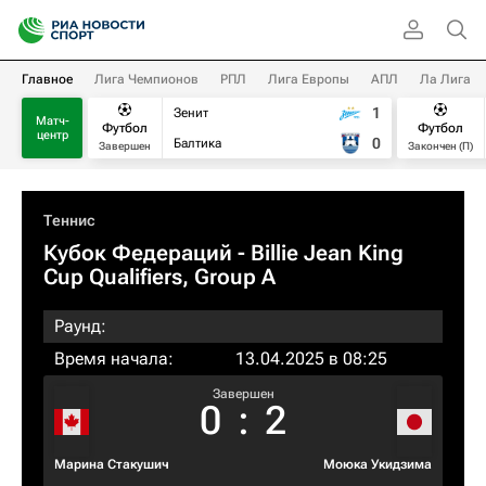
Главное
Лига Чемпионов
РПЛ
Лига Европы
АПЛ
Ла Лига
1
Зенит
Матч-
Футбол
Футбол
центр
0
Балтика
Завершен
Закончен (П)
Теннис
Кубок Федераций
- Billie Jean King
Cup Qualifiers, Group A
Раунд:
Время начала:
13.04.2025 в 08:25
Завершен
0
:
2
Марина Стакушич
Моюка Укидзима