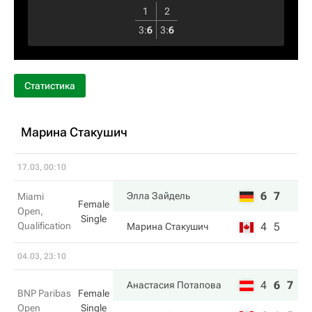
1
2
3
:
6
3
:
6
Статистика
Марина Стакушич
17.03, 00:10
6
7
Элла Зайдель
Miami
Female
Open,
Single
Qualification
4
5
Марина Стакушич
04.03, 23:10
4
6
7
Анастасия Потапова
BNP Paribas
Female
Open
Single