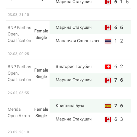
6
1
5
Марина Стакушич
03.03, 21:10
6
6
Марина Стакушич
BNP Paribas
Female
Open,
Single
Qualification
1
2
Мананчая Савангкаев
02.03, 00:25
6
2
Виктория Голубич
BNP Paribas
Female
Open,
Single
Qualification
7
6
Марина Стакушич
26.02, 05:55
7
6
Кристина Буча
Merida
Female
Open Akron
Single
6
3
Марина Стакушич
23.02, 23:10