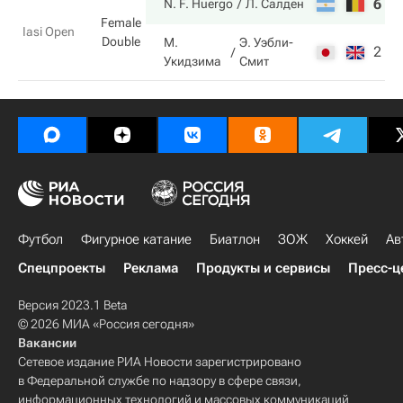
6
7
N. F. Huergo
Л. Салден
Female
Iasi Open
Double
М.
Э. Уэбли-
2
6
Укидзима
Смит
Футбол
Фигурное катание
Биатлон
ЗОЖ
Хоккей
Ав
Спецпроекты
Реклама
Продукты и сервисы
Пресс-ц
Версия 2023.1 Beta
© 2026 МИА «Россия сегодня»
Вакансии
Сетевое издание РИА Новости зарегистрировано
в Федеральной службе по надзору в сфере связи,
информационных технологий и массовых коммуникаций