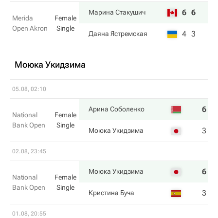
6
6
Марина Стакушич
Merida
Female
Open Akron
Single
4
3
Даяна Ястремская
Моюка Укидзима
05.08, 02:10
6
6
Арина Соболенко
National
Female
Bank Open
Single
3
3
Моюка Укидзима
02.08, 23:45
6
6
Моюка Укидзима
National
Female
Bank Open
Single
3
4
Кристина Буча
01.08, 20:55