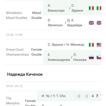
А.
С.
6
Вавассори
Эррани
Wimbledon
Mixed
Mixed Doubles
Double
D.
Д. А.
4
Stevenson
Беррейдж
22.06, 13:00
2
С. Эррани
Н. Меликар
Grass Court
Female
Championships
Double
Е.
Л.
6
Александрова
Носкова
Надежда Киченок
29.07, 04:15
4
7
10
И. Чо
Y. T. Cho
The
Female
Memphis
Double