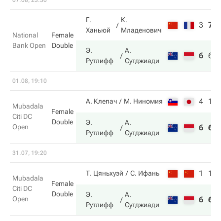
07.08, 23:30
Г.
К.
3
7
Ханьюй
Младенович
National
Female
Bank Open
Double
Э.
А.
6
6
Рутлифф
Сутджиади
01.08, 19:10
4
1
А. Клепач
М. Ниномия
Mubadala
Female
Citi DC
Double
Э.
А.
Open
6
6
Рутлифф
Сутджиади
31.07, 19:20
1
1
Т. Цяньхуэй
С. Ифань
Mubadala
Female
Citi DC
Double
Э.
А.
Open
6
6
Рутлифф
Сутджиади