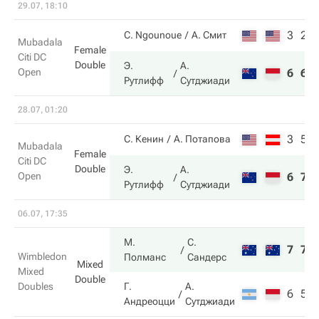
29.07, 18:10
3
2
C. Ngounoue
А. Смит
Mubadala
Female
Citi DC
Double
Э.
А.
Open
6
6
Рутлифф
Сутджиади
28.07, 01:20
3
5
С. Кенин
А. Потапова
Mubadala
Female
Citi DC
Double
Э.
А.
Open
6
7
Рутлифф
Сутджиади
06.07, 17:35
М.
С.
7
7
Wimbledon
Полманс
Сандерс
Mixed
Mixed
Double
Doubles
Г.
А.
6
5
Андреоцци
Сутджиади