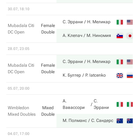
30.07, 18:10
6
С. Эррани
Н. Меликар
Mubadala Citi
Female
DC Open
Double
1
А. Клепач
М. Ниномия
28.07, 23:05
6
С. Эррани
Н. Меликар
Mubadala Citi
Female
DC Open
Double
1
К. Бултер
P. Iatcenko
05.07, 20:00
А.
С.
3
Вавассори
Эррани
Wimbledon
Mixed
Mixed Doubles
Double
6
М. Полманс
С. Сандерс
04.07, 17:00