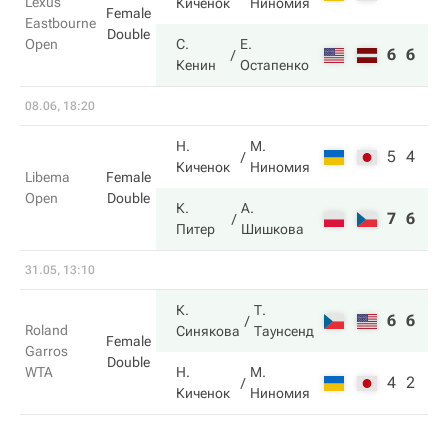
Lexus
Киченок
Ниномия
Female
Eastbourne
Double
Open
С.
Е.
6
6
Кенин
Остапенко
08.06, 18:20
Н.
М.
5
4
Киченок
Ниномия
Libema
Female
Open
Double
К.
А.
7
6
Питер
Шишкова
31.05, 13:10
К.
Т.
6
6
Roland
Синякова
Таунсенд
Female
Garros
Double
WTA
Н.
М.
4
2
Киченок
Ниномия