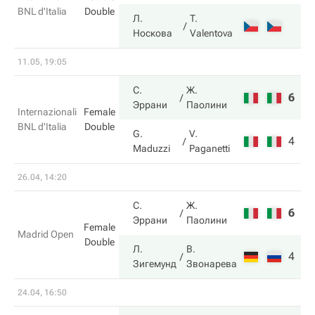
BNL d'Italia
Double
Л.
T.
Носкова
Valentova
11.05, 19:05
С.
Ж.
6
6
Эррани
Паолини
Internazionali
Female
BNL d'Italia
Double
G.
V.
4
3
Maduzzi
Paganetti
26.04, 14:20
С.
Ж.
6
4
Эррани
Паолини
Female
Madrid Open
Double
Л.
В.
4
6
Зигемунд
Звонарева
24.04, 16:50