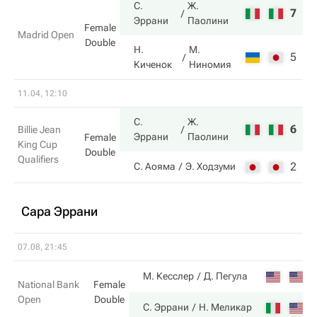
С.
Ж.
7
7
Эррани
Паолини
Female
Madrid Open
Double
Н.
М.
5
6
Киченок
Ниномия
11.04, 12:10
С.
Ж.
6
7
Billie Jean
Эррани
Паолини
Female
King Cup
Double
Qualifiers
2
5
С. Аояма
Э. Ходзуми
Сара Эррани
07.08, 21:45
2
М. Кесслер
Д. Пегула
National Bank
Female
Open
Double
6
С. Эррани
Н. Меликар