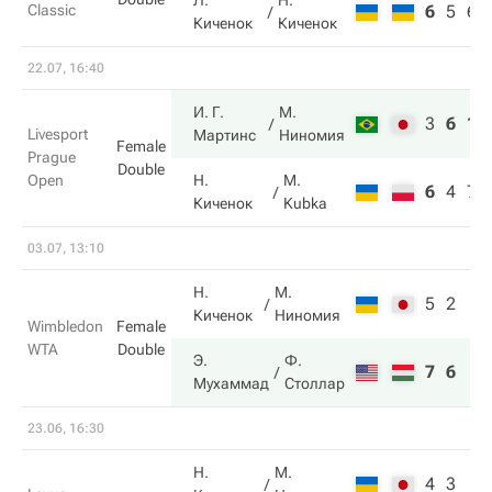
Л.
Н.
Classic
6
5
6
Киченок
Киченок
22.07, 16:40
И. Г.
М.
3
6
10
Livesport
Мартинс
Ниномия
Female
Prague
Double
Open
Н.
M.
6
4
7
Киченок
Kubka
03.07, 13:10
Н.
М.
5
2
Киченок
Ниномия
Wimbledon
Female
WTA
Double
Э.
Ф.
7
6
Мухаммад
Столлар
23.06, 16:30
Н.
М.
4
3