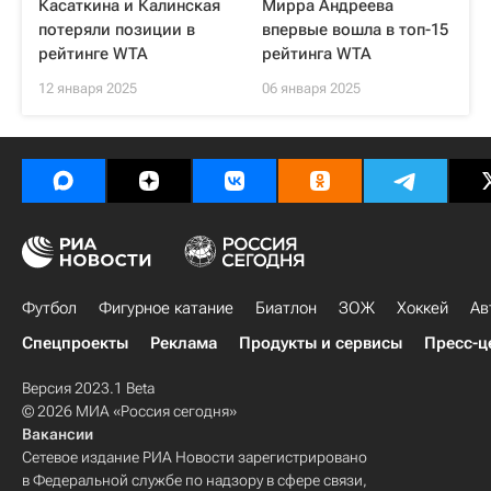
Касаткина и Калинская
Мирра Андреева
потеряли позиции в
впервые вошла в топ-15
рейтинге WTA
рейтинга WTA
12 января 2025
06 января 2025
Футбол
Фигурное катание
Биатлон
ЗОЖ
Хоккей
Ав
Спецпроекты
Реклама
Продукты и сервисы
Пресс-ц
Версия 2023.1 Beta
© 2026 МИА «Россия сегодня»
Вакансии
Сетевое издание РИА Новости зарегистрировано
в Федеральной службе по надзору в сфере связи,