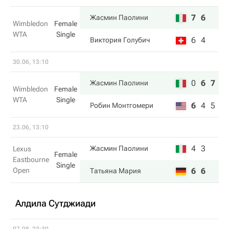
7
6
Жасмин Паолини
Wimbledon
Female
WTA
Single
6
4
Виктория Голубич
30.06, 13:10
0
6
7
Жасмин Паолини
Wimbledon
Female
WTA
Single
6
4
5
Робин Монтгомери
23.06, 13:10
4
3
Жасмин Паолини
Lexus
Female
Eastbourne
Single
Open
6
6
Татьяна Мария
Алдила Сутджиади