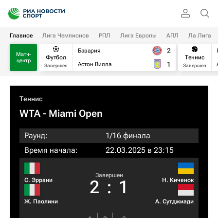
Главное
Лига Чемпионов
РПЛ
Лига Европы
АПЛ
Ла Лига
2
Бавария
Матч-
Футбол
Теннис
центр
1
Астон Вилла
Завершен
Завершен
Теннис
WTA
- Miami Open
Раунд:
1/16 финала
Время начала:
22.03.2025 в 23:15
Завершен
С. Эррани
Н. Киченок
2
:
1
Ж. Паолини
А. Сутджиади