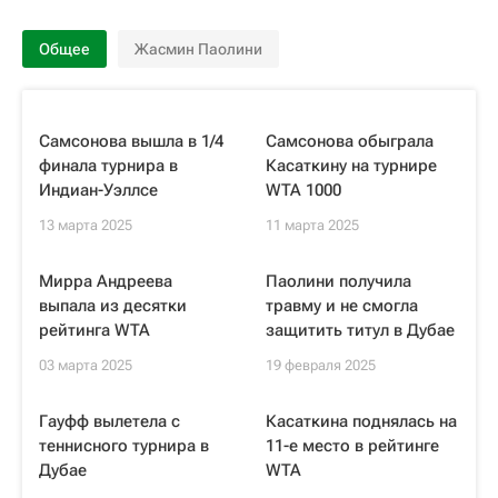
Общее
Жасмин Паолини
Самсонова вышла в 1/4
Самсонова обыграла
финала турнира в
Касаткину на турнире
Индиан-Уэллсе
WTA 1000
13 марта 2025
11 марта 2025
Мирра Андреева
Паолини получила
выпала из десятки
травму и не смогла
рейтинга WTA
защитить титул в Дубае
03 марта 2025
19 февраля 2025
Гауфф вылетела с
Касаткина поднялась на
теннисного турнира в
11-е место в рейтинге
Дубае
WTA