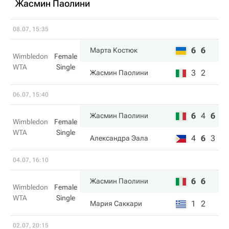
Жасмин Паолини
08.07, 15:35
6
6
Марта Костюк
Wimbledon
Female
WTA
Single
3
2
Жасмин Паолини
06.07, 15:40
6
4
6
Жасмин Паолини
Wimbledon
Female
WTA
Single
4
6
3
Александра Эала
04.07, 16:10
6
6
Жасмин Паолини
Wimbledon
Female
WTA
Single
1
2
Мария Саккари
02.07, 20:15