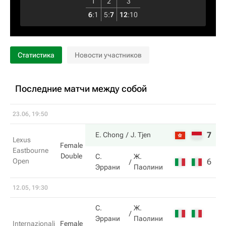
1
2
3
6
:
1
5
:
7
12
:
10
Статистика
Новости участников
Последние матчи между собой
23.06, 19:50
7
6
E. Chong
J. Tjen
Lexus
Female
Eastbourne
Double
С.
Ж.
Open
6
3
Эррани
Паолини
12.05, 19:30
С.
Ж.
Эррани
Паолини
Internazionali
Female