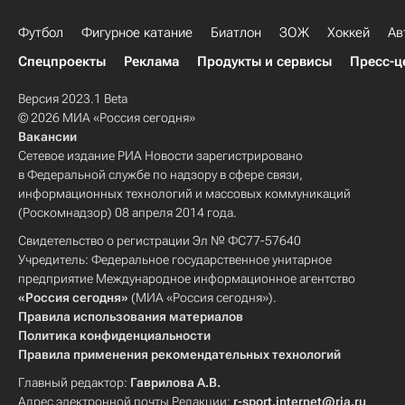
Футбол
Фигурное катание
Биатлон
ЗОЖ
Хоккей
Ав
Спецпроекты
Реклама
Продукты и сервисы
Пресс-ц
Версия 2023.1 Beta
© 2026 МИА «Россия сегодня»
Вакансии
Сетевое издание РИА Новости зарегистрировано
в Федеральной службе по надзору в сфере связи,
информационных технологий и массовых коммуникаций
(Роскомнадзор) 08 апреля 2014 года.
Свидетельство о регистрации Эл № ФС77-57640
Учредитель: Федеральное государственное унитарное
предприятие Международное информационное агентство
«Россия сегодня»
(МИА «Россия сегодня»).
Правила использования материалов
Политика конфиденциальности
Правила применения рекомендательных технологий
Главный редактор:
Гаврилова А.В.
Адрес электронной почты Редакции:
r-sport.internet@ria.ru