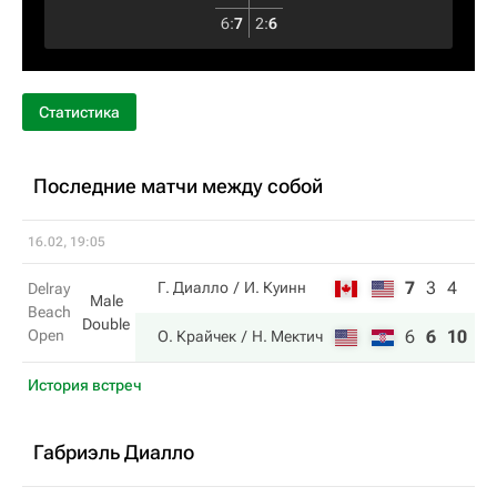
6
:
7
2
:
6
Статистика
Последние матчи между собой
16.02, 19:05
7
3
4
Г. Диалло
И. Куинн
Delray
Male
Beach
Double
Open
6
6
10
О. Крайчек
Н. Мектич
История встреч
Габриэль Диалло