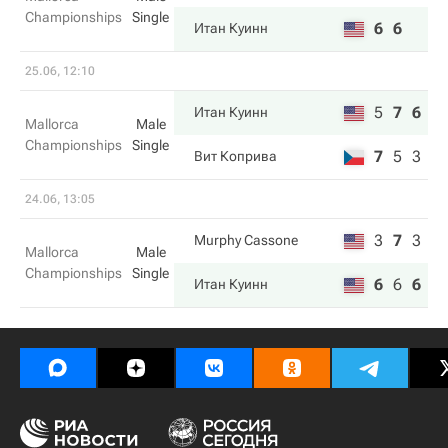
Championships
Single
6
6
Итан Куинн
25.06, 12:10
5
7
6
Итан Куинн
Mallorca
Male
Championships
Single
7
5
3
Вит Коприва
24.06, 13:05
3
7
3
Murphy Cassone
Mallorca
Male
Championships
Single
6
6
6
Итан Куинн