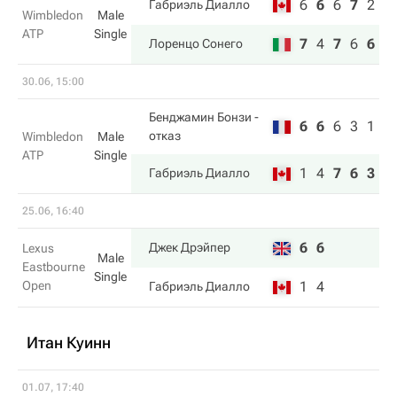
6
6
6
7
2
Габриэль Диалло
Wimbledon
Male
ATP
Single
7
4
7
6
6
Лоренцо Сонего
30.06, 15:00
Бенджамин Бонзи
-
6
6
6
3
1
отказ
Wimbledon
Male
ATP
Single
1
4
7
6
3
Габриэль Диалло
25.06, 16:40
6
6
Джек Дрэйпер
Lexus
Male
Eastbourne
Single
Open
1
4
Габриэль Диалло
Итан Куинн
01.07, 17:40