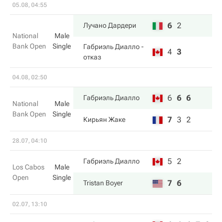
05.08, 04:55
6
2
Лучано Дардери
National
Male
Bank Open
Single
Габриэль Диалло
-
4
3
отказ
04.08, 02:50
6
6
6
Габриэль Диалло
National
Male
Bank Open
Single
7
3
2
Кирьян Жаке
28.07, 04:10
5
2
Габриэль Диалло
Los Cabos
Male
Open
Single
7
6
Tristan Boyer
02.07, 13:10