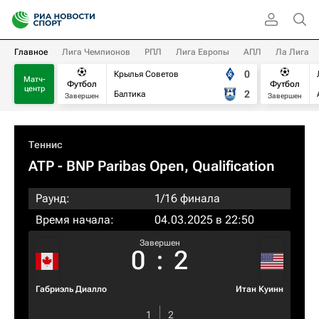
Главное
Лига Чемпионов
РПЛ
Лига Европы
АПЛ
Ла Лига
0
Крылья Советов
Матч-
Футбол
Футбол
центр
2
Балтика
Завершен
Завершен
Теннис
ATP
- BNP Paribas Open, Qualification
Раунд:
1/16 финала
Время начала:
04.03.2025 в 22:50
Завершен
0
:
2
Габриэль Диалло
Итан Куинн
1
2