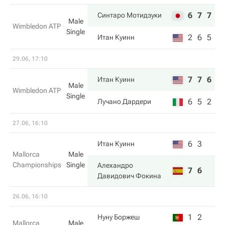
6
7
7
Синтаро Мотидзуки
Male
Wimbledon ATP
Single
2
6
5
Итан Куинн
29.06, 17:10
7
7
6
Итан Куинн
Male
Wimbledon ATP
Single
6
5
2
Лучано Дардери
27.06, 16:10
6
3
Итан Куинн
Mallorca
Male
Championships
Single
Алехандро
7
6
Давидович Фокина
26.06, 16:10
1
2
Нуну Боржеш
Mallorca
Male