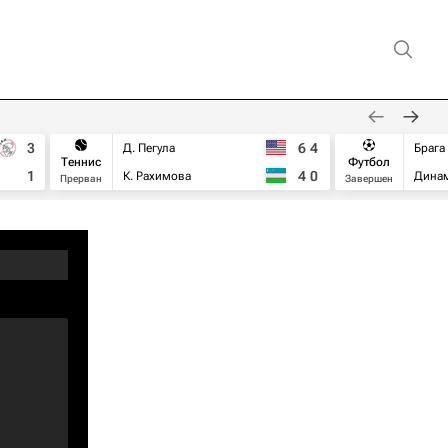
3
6
4
Д. Пегула
Брага
Теннис
Футбол
1
4
0
К. Рахимова
Дина
Прерван
Завершен