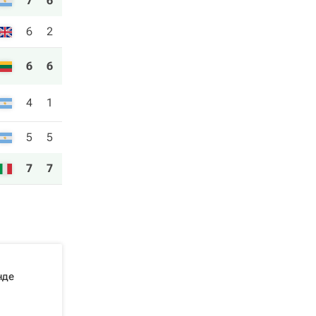
7
6
6
2
6
6
4
1
5
5
7
7
нде