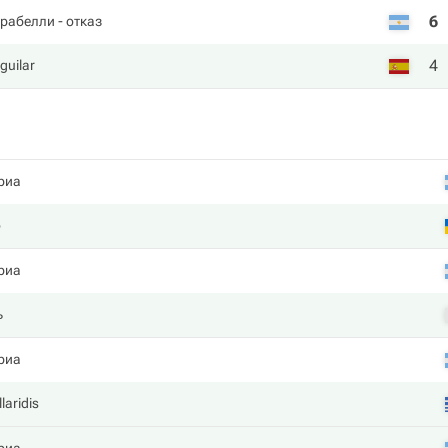
6
арабелли
- отказ
4
guilar
риа
о
риа
ь
риа
laridis