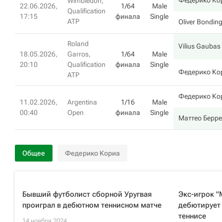
Федерико Ко
Wimbledon,
22.06.2026,
1/64
Male
Qualification
17:15
финала
Single
ATP
Oliver Bondin
Roland
Vilius Gaubas
18.05.2026,
Garros,
1/64
Male
20:10
Qualification
финала
Single
Федерико Ко
ATP
Федерико Ко
11.02.2026,
Argentina
1/16
Male
00:40
Open
финала
Single
Маттео Берре
Общее
Федерико Кориа
Бывший футболист сборной Уругвая
Экс-игрок "
проиграл в дебютном теннисном матче
дебютирует
теннисе
14 ноября 2024