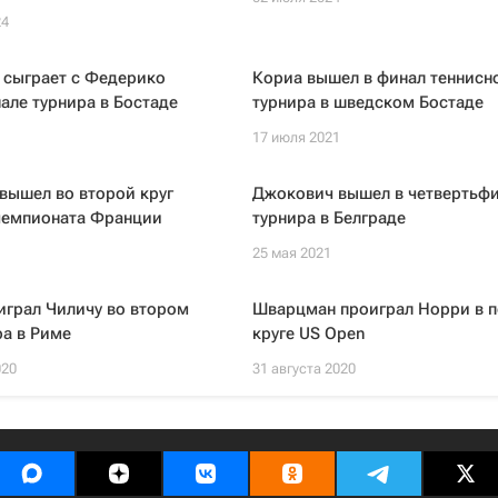
24
 сыграет с Федерико
Кориа вышел в финал теннисн
але турнира в Бостаде
турнира в шведском Бостаде
17 июля 2021
вышел во второй круг
Джокович вышел в четвертьф
чемпионата Франции
турнира в Белграде
25 мая 2021
играл Чиличу во втором
Шварцман проиграл Норри в 
ра в Риме
круге US Open
020
31 августа 2020