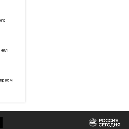
ого
инал
первом