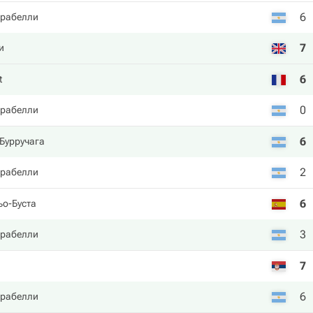
6
арабелли
7
и
6
t
0
арабелли
6
Бурручага
2
арабелли
6
ьо-Буста
3
арабелли
7
6
арабелли