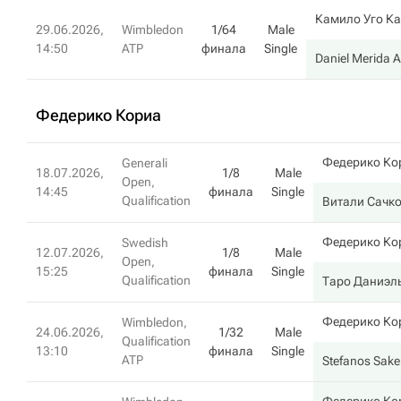
Камило Уго К
29.06.2026,
Wimbledon
1/64
Male
14:50
ATP
финала
Single
Daniel Merida A
Федерико Кориа
Федерико Ко
Generali
18.07.2026,
1/8
Male
Open,
14:45
финала
Single
Qualification
Витали Сачк
Федерико Ко
Swedish
12.07.2026,
1/8
Male
Open,
15:25
финала
Single
Qualification
Таро Даниэл
Федерико Ко
Wimbledon,
24.06.2026,
1/32
Male
Qualification
13:10
финала
Single
ATP
Stefanos Sakel