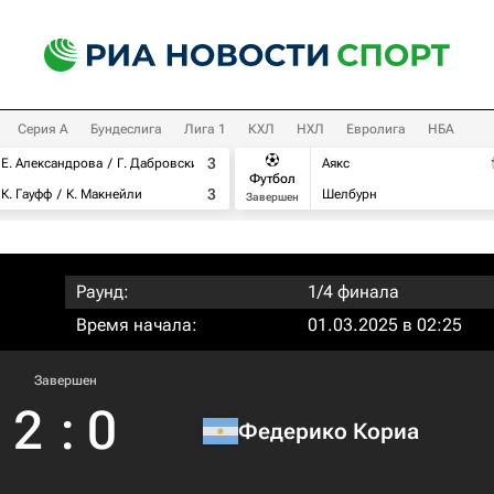
Серия А
Бундеслига
Лига 1
КХЛ
НХЛ
Евролига
НБА
3
Е. Александрова
Г. Дабровски
Аякс
Футбол
3
К. Гауфф
К. Макнейли
Шелбурн
Завершен
Раунд:
1/4 финала
Время начала:
01.03.2025 в 02:25
Завершен
2
:
0
Федерико Кориа