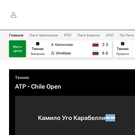
Главное
Лига Чемпионов
РПЛ
Лига Европы
АПЛ
Ла Лига
3
3
А. Калинская
Матч-
Теннис
Теннис
центр
6
6
Д. Шнайдер
Завершен
Прерван
Теннис
ATP
- Chile Open
Камило Уго Карабелли