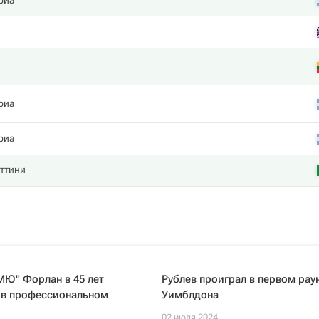
риа
g
риа
риа
ттини
МЮ" Форлан в 45 лет
Рублев проиграл в первом рау
 в профессиональном
Уимблдона
02 июля 2024