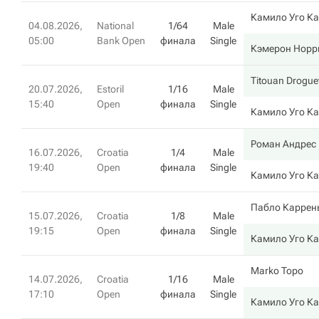
Камило Уго К
04.08.2026,
National
1/64
Male
05:00
Bank Open
финала
Single
Кэмерон Норр
Titouan Drogue
20.07.2026,
Estoril
1/16
Male
15:40
Open
финала
Single
Камило Уго К
Роман Андрес 
16.07.2026,
Croatia
1/4
Male
19:40
Open
финала
Single
Камило Уго К
Пабло Каррен
15.07.2026,
Croatia
1/8
Male
19:15
Open
финала
Single
Камило Уго К
Marko Topo
14.07.2026,
Croatia
1/16
Male
17:10
Open
финала
Single
Камило Уго К