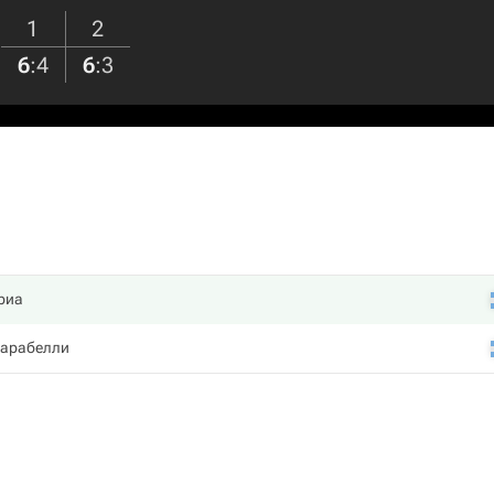
1
2
6
:
4
6
:
3
риа
Карабелли