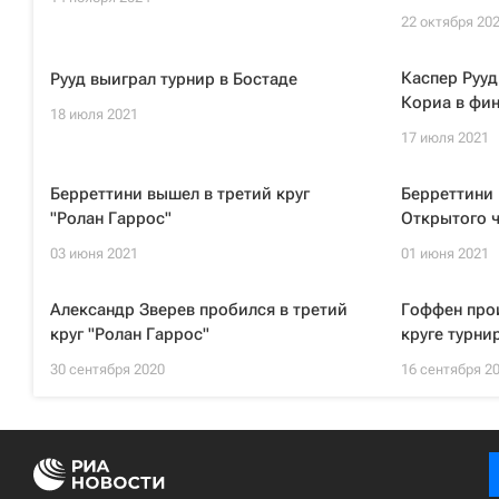
22 октября 20
Каспер Рууд
Рууд выиграл турнир в Бостаде
Кориа в фин
18 июля 2021
17 июля 2021
Берреттини вышел в третий круг
Берреттини 
"Ролан Гаррос"
Открытого 
03 июня 2021
01 июня 2021
Александр Зверев пробился в третий
Гоффен про
круг "Ролан Гаррос"
круге турни
30 сентября 2020
16 сентября 2