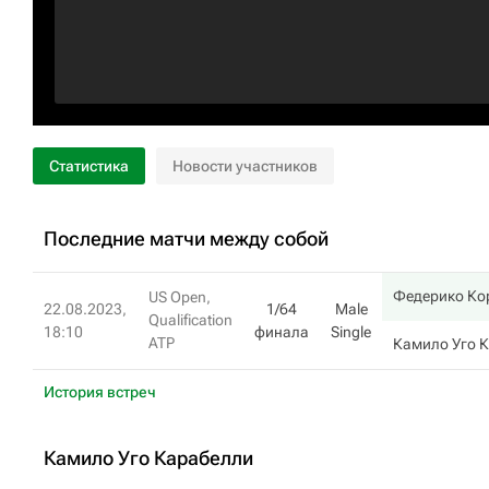
Статистика
Новости участников
Последние матчи между собой
Федерико Ко
US Open,
22.08.2023,
1/64
Male
Qualification
18:10
финала
Single
ATP
Камило Уго 
История встреч
Камило Уго Карабелли