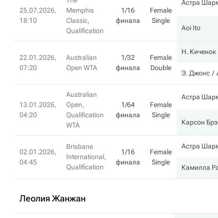
The
Астра Шар
25.07.2026,
Memphis
1/16
Female
18:10
Classic,
финала
Single
Aoi Ito
Qualification
Н. Киченок
22.01.2026,
Australian
1/32
Female
07:20
Open WTA
финала
Double
Э. Джонс
Australian
Астра Шар
13.01.2026,
Open,
1/64
Female
04:20
Qualification
финала
Single
Карсон Брэ
WTA
Астра Шар
Brisbane
02.01.2026,
1/16
Female
International,
04:45
финала
Single
Qualification
Камилла Р
Леолия Жанжан