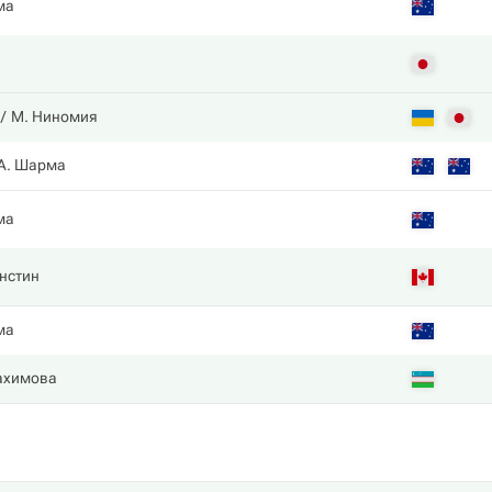
ма
М. Ниномия
А. Шарма
ма
нстин
ма
ахимова