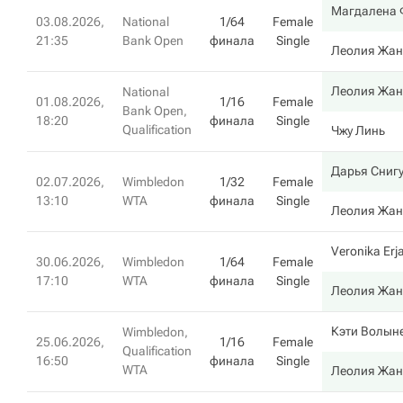
Магдалена 
03.08.2026,
National
1/64
Female
21:35
Bank Open
финала
Single
Леолия Жа
Леолия Жа
National
01.08.2026,
1/16
Female
Bank Open,
18:20
финала
Single
Qualification
Чжу Линь
Дарья Сниг
02.07.2026,
Wimbledon
1/32
Female
13:10
WTA
финала
Single
Леолия Жа
Veronika Erj
30.06.2026,
Wimbledon
1/64
Female
17:10
WTA
финала
Single
Леолия Жа
Кэти Волын
Wimbledon,
25.06.2026,
1/16
Female
Qualification
16:50
финала
Single
WTA
Леолия Жа