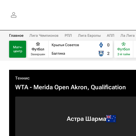
Главное
Лига Чемпионов
РПЛ
Лига Европы
АПЛ
Ла Лига
0
Крылья Советов
Матч-
Футбол
Футбол
центр
2
Балтика
Завершен
2-й тайм
Теннис
WTA
- Merida Open Akron, Qualification
Астра Шарма