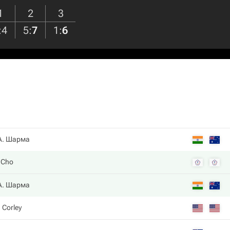
1
2
3
:
4
5
:
7
1
:
6
А. Шарма
. Cho
А. Шарма
. Corley