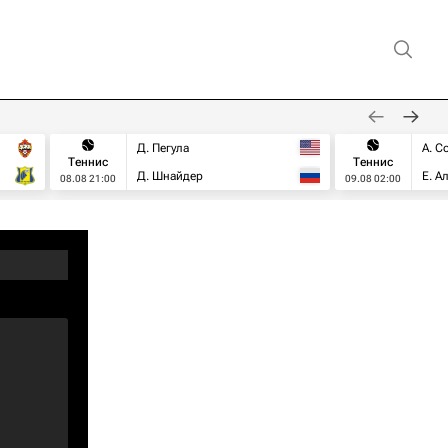
Д. Пегула
А. С
Теннис
Теннис
Д. Шнайдер
Е. А
08.08 21:00
09.08 02:00