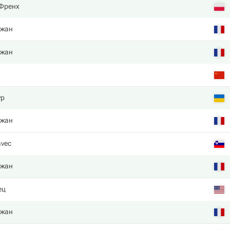
Френх
нжан
нжан
ур
нжан
avec
нжан
ец
нжан