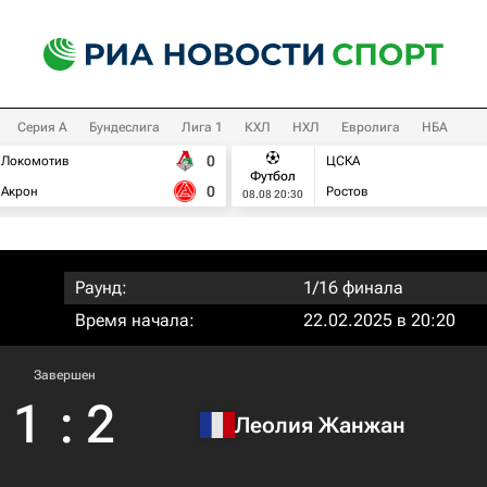
Серия А
Бундеслига
Лига 1
КХЛ
НХЛ
Евролига
НБА
0
Локомотив
ЦСКА
Футбол
0
Акрон
Ростов
08.08 20:30
Раунд:
1/16 финала
Время начала:
22.02.2025 в 20:20
Завершен
1
:
2
Леолия Жанжан