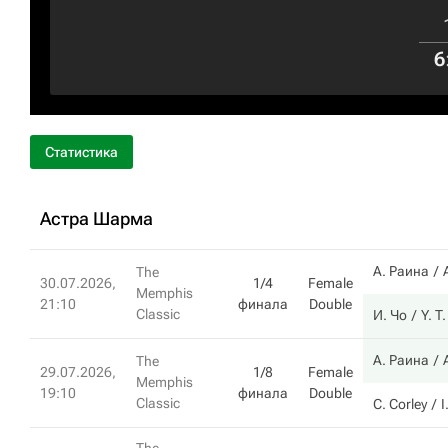
6
Статистика
Астра Шарма
А. Раина
The
30.07.2026,
1/4
Female
Memphis
21:10
финала
Double
Classic
И. Чо
Y. T
А. Раина
The
29.07.2026,
1/8
Female
Memphis
19:10
финала
Double
Classic
C. Corley
I