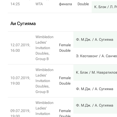
14:25
WTA
финала
Double
К. Блэк
Л. 
Аи Сугияма
Wimbledon
Ф. М.Дж.
А. Сугияма
Ladies'
12.07.2019,
Female
Invitation
16:00
Double
Doubles,
Э. Кеотавонг
А. Санче
Group B
Wimbledon
К. Блэк
М. Навратило
Ladies'
10.07.2019,
Female
Invitation
19:00
Double
Doubles,
Ф. М.Дж.
А. Сугияма
Group B
Wimbledon
Ф. М.Дж.
А. Сугияма
Ladies'
09.07.2019,
Female
Invitation
19:00
Double