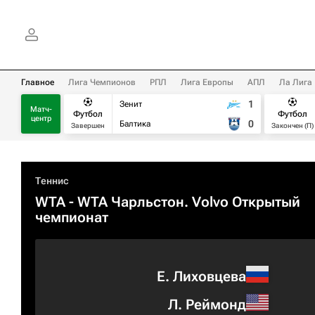
Главное
Лига Чемпионов
РПЛ
Лига Европы
АПЛ
Ла Лига
1
Зенит
Матч-
Футбол
Футбол
центр
0
Балтика
Завершен
Закончен (П)
Теннис
WTA
- WTA Чарльстон. Volvo Открытый
чемпионат
Е. Лиховцева
Л. Реймонд