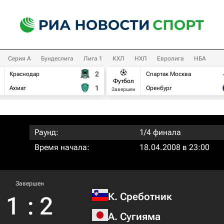
Серия А
Бундеслига
Лига 1
КХЛ
НХЛ
Евролига
НБА
2
Краснодар
Спартак Москва
Футбол
1
Ахмат
Оренбург
Завершен
Раунд:
1/4 финала
Время начала:
18.04.2008 в 23:00
Завершен
К. Среботник
1
:
2
А. Сугияма