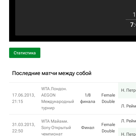
1
7
:
Статистика
Последние матчи между собой
WTA Лондон.
Н. Пет
17.06.2013,
AEGON
1/8
Female
21:15
Международный
финала
Double
Л. Рей
турнир
Л. Рей
WTA Майами.
31.03.2013,
Female
Sony Открытый
Финал
22:50
Double
чемпионат
Н. Пет