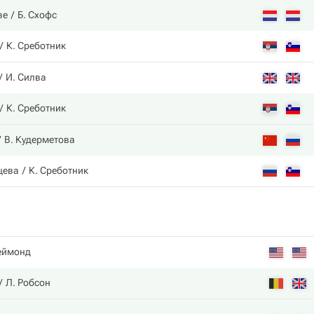
ве
Б. Схофс
К. Среботник
И. Силва
К. Среботник
В. Кудерметова
цева
К. Среботник
еймонд
Л. Робсон