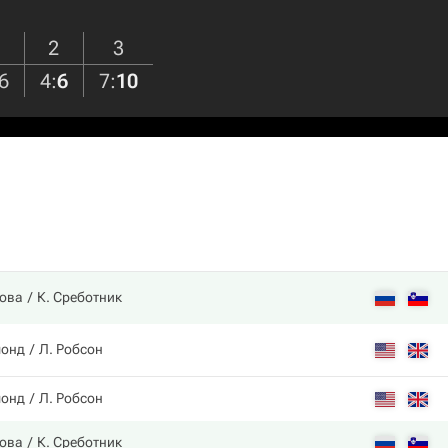
2
3
6
4
:
6
7
:
10
рова
К. Среботник
монд
Л. Робсон
монд
Л. Робсон
рова
К. Среботник