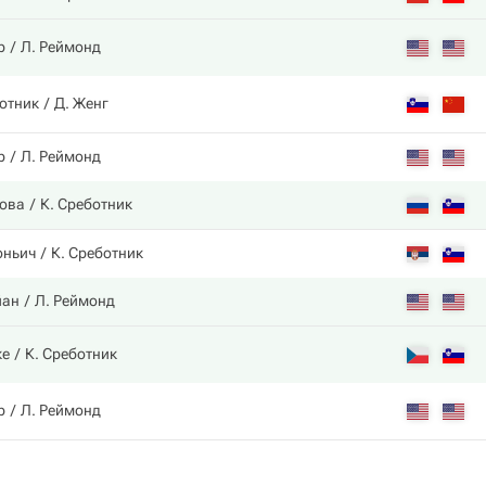
р
Л. Реймонд
ботник
Д. Женг
р
Л. Реймонд
рова
К. Среботник
оньич
К. Среботник
йан
Л. Реймонд
ке
К. Среботник
р
Л. Реймонд