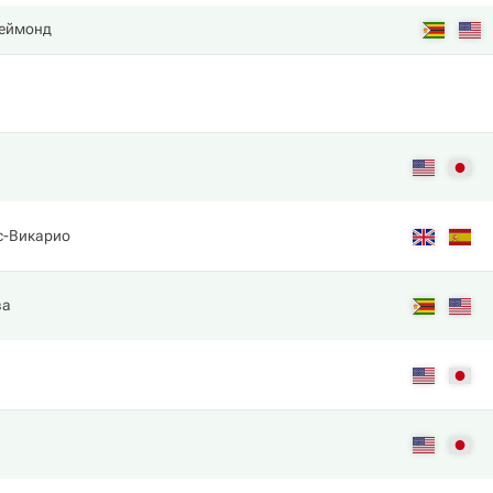
Реймонд
с-Викарио
ва