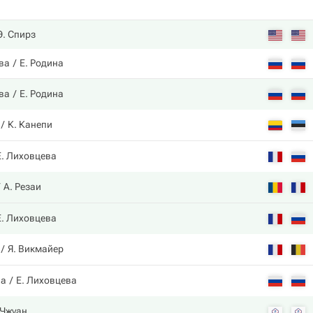
Э. Спирз
ва
Е. Родина
ва
Е. Родина
К. Канепи
Е. Лиховцева
А. Резаи
Е. Лиховцева
Я. Викмайер
на
Е. Лиховцева
 Чжуан