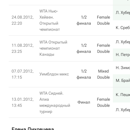
WTA Нью-
Л. Хубе
24.08.2012,
Хейвен.
1/2
Female
22:20
Открытый
финала
Double
К. Сре
чемпионат
Л. Хубе
WTA Открытый
11.08.2012,
1/2
Female
чемпионат
23:25
финала
Double
Канады
Н. Пет
Н. Зим
07.07.2012,
1/2
Mixed
Уимблдон микс
17:15
финала
Double
М. Бра
WTA Сидней.
К. Пеш
13.01.2012,
Апиа
Female
Финал
13:45
международный
Double
Л. Хубе
турнир
Елена Лиховцева