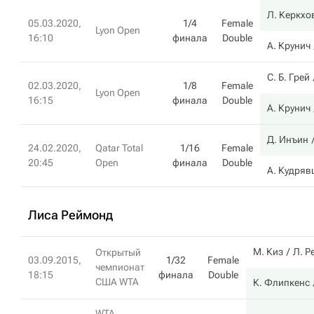
Л. Керкхо
05.03.2020,
1/4
Female
Lyon Open
16:10
финала
Double
А. Крунич
С. Б. Грей
02.03.2020,
1/8
Female
Lyon Open
16:15
финала
Double
А. Крунич
Д. Инъин
24.02.2020,
Qatar Total
1/16
Female
20:45
Open
финала
Double
А. Кудряв
Лиса Реймонд
М. Киз
Л. Р
Открытый
03.09.2015,
1/32
Female
чемпионат
18:15
финала
Double
США WTA
К. Флипкенс
WTA