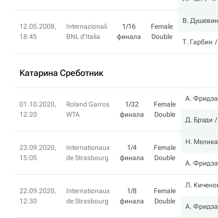
В. Душеви
12.05.2008,
Internazionali
1/16
Female
18:45
BNL d'Italia
финала
Double
Т. Гарбин
Катарина Среботник
А. Фридз
01.10.2020,
Roland Garros
1/32
Female
12:20
WTA
финала
Double
Д. Брэди
Н. Мелик
23.09.2020,
Internationaux
1/4
Female
15:05
de Strasbourg
финала
Double
А. Фридз
Л. Кичено
22.09.2020,
Internationaux
1/8
Female
12:30
de Strasbourg
финала
Double
А. Фридз