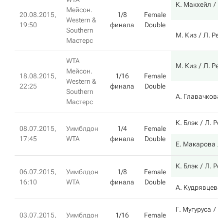
К. Макхейл
Мейсон.
20.08.2015,
1/8
Female
Western &
19:50
финала
Double
Southern
М. Киз
Л. Р
Мастерс
WTA
М. Киз
Л. Р
Мейсон.
18.08.2015,
1/16
Female
Western &
22:25
финала
Double
Southern
А. Главачков
Мастерс
К. Блэк
Л. 
08.07.2015,
Уимблдон
1/4
Female
17:45
WTA
финала
Double
Е. Макарова
К. Блэк
Л. 
06.07.2015,
Уимблдон
1/8
Female
16:10
WTA
финала
Double
А. Кудрявцев
Г. Мугуруса
03.07.2015,
Уимблдон
1/16
Female