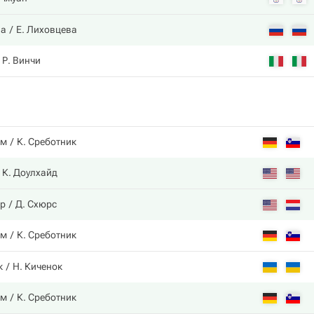
на
Е. Лиховцева
Р. Винчи
ам
К. Среботник
К. Доулхайд
ар
Д. Схюрс
ам
К. Среботник
к
Н. Киченок
ам
К. Среботник