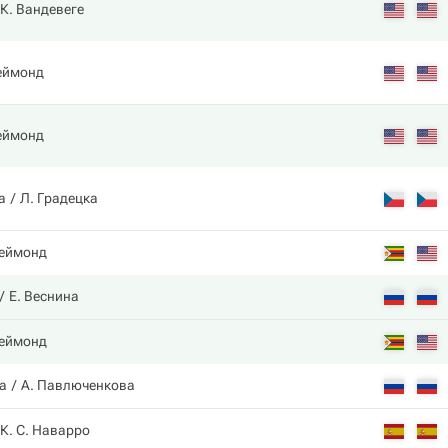
К. Вандевеге
еймонд
еймонд
а
Л. Градецка
Реймонд
Е. Веснина
Реймонд
а
А. Павлюченкова
К. С. Наварро