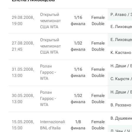
Открытый
Р. Атаво
29.08.2008,
1/16
Female
чемпионат
19:00
финала
Double
Е. Лиховце
США WTA
Е. Лиховце
Открытый
27.08.2008,
1/32
Female
чемпионат
21:45
финала
Double
США WTA
К. Кастано
Н. Деши
Ролан
31.05.2008,
1/16
Female
Гаррос -
13:00
финала
Double
WTA
С. Кырстя
Н. Деши
Ролан
30.05.2008,
1/32
Female
Гаррос -
13:00
финала
Double
WTA
В. Раззано
В. Душеви
15.05.2008,
Internazionali
1/8
Female
15:00
BNL d'Italia
финала
Double
Л. Чан
Ч.