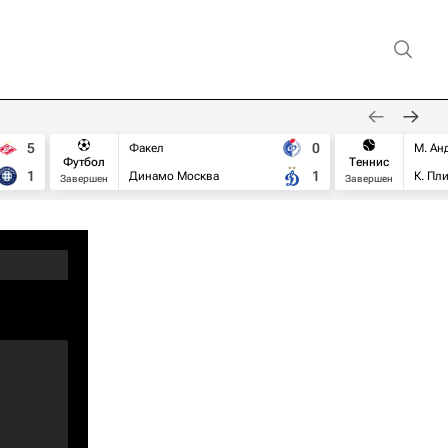
5
0
Факел
М. Ан
Футбол
Теннис
1
1
Динамо Москва
К. Пл
Завершен
Завершен