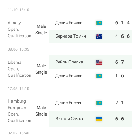
11.10, 15:10
6
1
4
Денис Евсеев
Almaty
Male
Open,
Single
Qualification
4
6
6
Бернард Томич
08.06, 15:35
6
7
Рейли Опелка
Libema
Male
Open,
Single
Qualification
1
6
Денис Евсеев
17.05, 12:10
Hamburg
2
1
Денис Евсеев
European
Male
Open,
Single
6
6
Витали Сачко
Qualification
02.02, 13:40