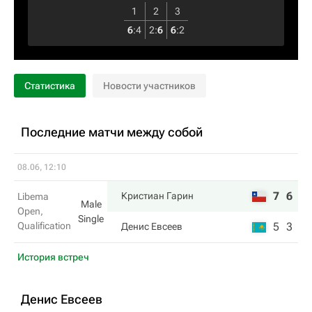
1
2
3
6
:
4
2
:
6
6
:
2
Статистика
Новости участников
Последние матчи между собой
08.06, 12:10
7
6
Кристиан Гарин
Libema
Male
Open,
Single
Qualification
5
3
Денис Евсеев
История встреч
Денис Евсеев