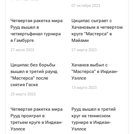
07 октября 2023
Четвертая ракетка мира
Циципас сыграет с
Рууд вышел в
Хачановым в четвертом
четвертьфинал турнира
круге "Мастерса" в
в Гамбурге
Майами
27 июля 2023
27 марта 2023
Циципас без борьбы
Хачанов выбыл с
вышел в третий раунд
"Мастерса" в Индиан-
"Мастерса" после
Уэллсе
снятия Гаске
13 марта 2023
25 марта 2023
Четвертая ракетка мира
Рууд вышел в третий
Рууд проиграл в
круг на теннисном
третьем круге в Индиан-
турнире в Индиан-
Уэллсе
Уэллсе