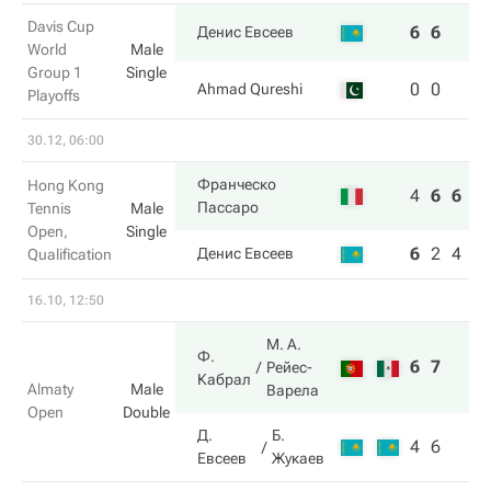
Davis Cup
6
6
Денис Евсеев
World
Male
Group 1
Single
0
0
Ahmad Qureshi
Playoffs
30.12, 06:00
Франческо
Hong Kong
4
6
6
Пассаро
Tennis
Male
Open,
Single
6
2
4
Денис Евсеев
Qualification
16.10, 12:50
М. А.
Ф.
6
7
Рейес-
Кабрал
Almaty
Male
Варела
Open
Double
Д.
Б.
4
6
Евсеев
Жукаев