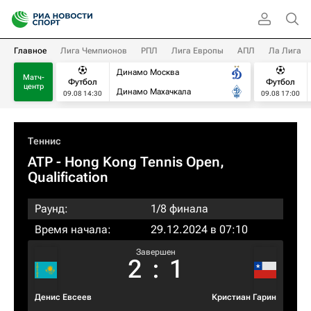
Главное
Лига Чемпионов
РПЛ
Лига Европы
АПЛ
Ла Лига
Динамо Москва
Матч-
Футбол
Футбол
центр
Динамо Махачкала
09.08 14:30
09.08 17:00
Теннис
ATP
- Hong Kong Tennis Open,
Qualification
Раунд:
1/8 финала
Время начала:
29.12.2024 в 07:10
Завершен
2
:
1
Денис Евсеев
Кристиан Гарин