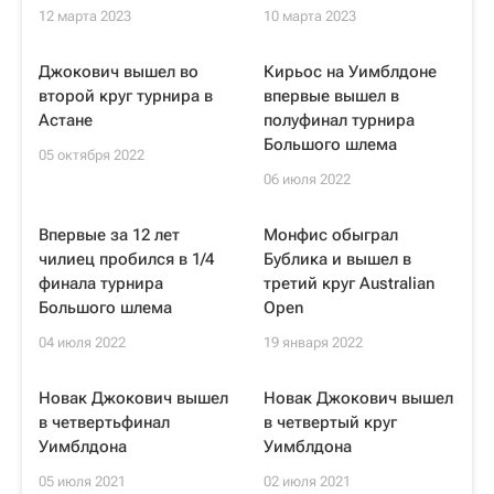
12 марта 2023
10 марта 2023
Джокович вышел во
Кирьос на Уимблдоне
второй круг турнира в
впервые вышел в
Астане
полуфинал турнира
Большого шлема
05 октября 2022
06 июля 2022
Впервые за 12 лет
Монфис обыграл
чилиец пробился в 1/4
Бублика и вышел в
финала турнира
третий круг Australian
Большого шлема
Open
04 июля 2022
19 января 2022
Новак Джокович вышел
Новак Джокович вышел
в четвертьфинал
в четвертый круг
Уимблдона
Уимблдона
05 июля 2021
02 июля 2021