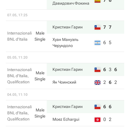
7
6
Давидович Фокина
07.05, 17:25
7
7
Кристиан Гарин
Internazionali
Male
BNL d'Italia
Single
Хуан Мануэль
6
5
Черундоло
05.05, 11:20
6
3
6
Кристиан Гарин
Internazionali
Male
BNL d'Italia,
Single
Qualification
2
6
2
Ян Чоинский
04.05, 11:10
6
6
Кристиан Гарин
Internazionali
Male
BNL d'Italia,
Single
Qualification
0
2
Moez Echargui