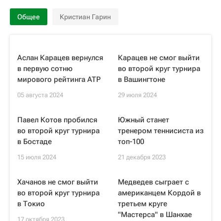
Общее
Кристиан Гарин
Аслан Карацев вернулся
Карацев не смог выйти
в первую сотню
во второй круг турнира
мирового рейтинга ATP
в Вашингтоне
05 августа 2024
29 июля 2024
Павел Котов пробился
Южный станет
во второй круг турнира
тренером теннисиста из
в Бостаде
топ-100
15 июля 2024
21 декабря 2023
Хачанов не смог выйти
Медведев сыграет с
во второй круг турнира
американцем Кордой в
в Токио
третьем круге
"Мастерса" в Шанхае
17 октября 2023