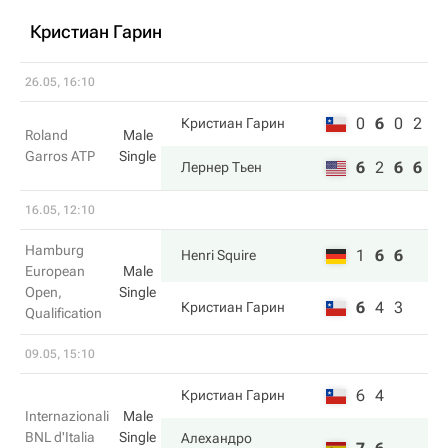
Кристиан Гарин
26.05, 16:10
0
6
0
2
Кристиан Гарин
Roland
Male
Garros ATP
Single
6
2
6
6
Лернер Тьен
16.05, 12:10
Hamburg
1
6
6
Henri Squire
European
Male
Open,
Single
6
4
3
Кристиан Гарин
Qualification
09.05, 15:10
6
4
Кристиан Гарин
Internazionali
Male
BNL d'Italia
Single
Алехандро