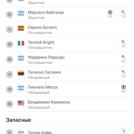
Защитник
Марсело Вайгандт
57
68‎’‎
76‎’‎
Защитник
Серхио Бускетс
5
Полузащитник
Yannick Bright
42
76‎’‎
Полузащитник
Федерико Редондо
55
46‎’‎
Полузащитник
Теласко Сеговия
8
76‎’‎
Нападающий
Лионель Месси
10
48‎’‎
Нападающий
Бенджамин Кремаски
30
Нападающий
Запасные
Tomas Aviles
6