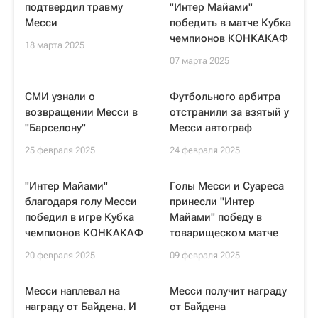
подтвердил травму
"Интер Майами"
Месси
победить в матче Кубка
чемпионов КОНКАКАФ
18 марта 2025
07 марта 2025
СМИ узнали о
Футбольного арбитра
возвращении Месси в
отстранили за взятый у
"Барселону"
Месси автограф
25 февраля 2025
24 февраля 2025
"Интер Майами"
Голы Месси и Суареса
благодаря голу Месси
принесли "Интер
победил в игре Кубка
Майами" победу в
чемпионов КОНКАКАФ
товарищеском матче
20 февраля 2025
09 февраля 2025
Месси наплевал на
Месси получит награду
награду от Байдена. И
от Байдена