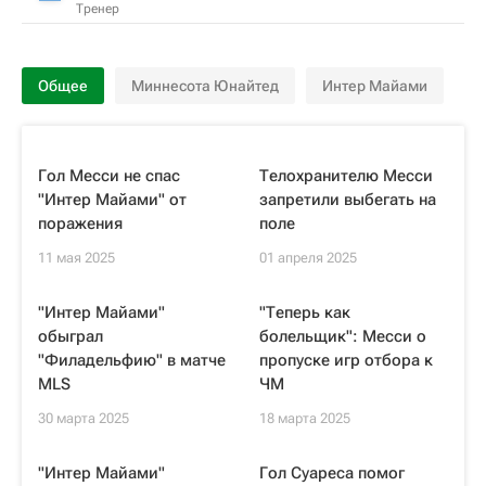
Тренер
Общее
Миннесота Юнайтед
Интер Майами
Гол Месси не спас
Телохранителю Месси
"Интер Майами" от
запретили выбегать на
поражения
поле
11 мая 2025
01 апреля 2025
"Интер Майами"
"Теперь как
обыграл
болельщик": Месси о
"Филадельфию" в матче
пропуске игр отбора к
MLS
ЧМ
30 марта 2025
18 марта 2025
"Интер Майами"
Гол Суареса помог