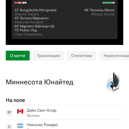
32‎’‎
Bongokuhle Hlongwane
48‎’‎
Лионель Месси
(
Карлос Харви
)
(
Жорди Альба
)
45‎’‎
Энтони Марканич
(
Николас Ромеро
)
68‎’‎
Марсело Вайгандт
(А)
70‎’‎
Робин Лод
(
Тани Олувасейи
)
О матче
Трансляция
Статистика
Новости ком
Миннесота Юнайтед
На поле
Дейн Сент-Клэр
97
Вратарь
Николас Ромеро
5