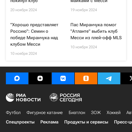
покинул клуб
майками с Месси
20 ноября 2024
19 ноября 2024
"Хорошо представляет
Пас Миранчука помог
Россию": Семин о
"Атланте" выбить клуб
победе Миранчука над
Месси из плей-офф MLS
клубом Месси
10 ноября 2024
10 ноября 2024
Футбол
Фигурное катание
Биатлон
ЗОЖ
Хоккей
Ав
Спецпроекты
Реклама
Продукты и сервисы
Пресс-ц