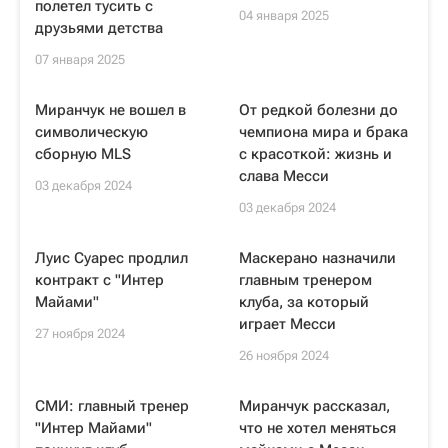
полетел тусить с
04 января 2025
друзьями детства
07 января 2025
Миранчук не вошел в
От редкой болезни до
символическую
чемпиона мира и брака
сборную MLS
с красоткой: жизнь и
слава Месси
03 декабря 2024
03 декабря 2024
Луис Суарес продлил
Маскерано назначили
контракт с "Интер
главным тренером
Майами"
клуба, за который
играет Месси
27 ноября 2024
26 ноября 2024
СМИ: главный тренер
Миранчук рассказал,
"Интер Майами"
что не хотел меняться