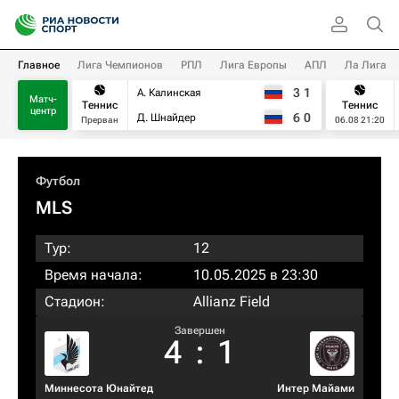
Главное
Лига Чемпионов
РПЛ
Лига Европы
АПЛ
Ла Лига
3
1
А. Калинская
Матч-
Теннис
Теннис
центр
6
0
Д. Шнайдер
Прерван
06.08 21:20
Футбол
MLS
Тур:
12
Время начала:
10.05.2025 в 23:30
Стадион:
Allianz Field
Завершен
4
:
1
Миннесота Юнайтед
Интер Майами