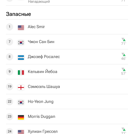
71‎’‎
Нападающий
Запасные
Alec Smir
1
Чжон Сан Бин
7
71‎’‎
Джозеф Росалес
8
46‎’‎
Кельвин Йебоа
9
57‎’‎
Сэмюэль Шашуа
19
Ho-Yeon Jung
22
Morris Duggan
23
Хулиан Грессел
24
71‎’‎