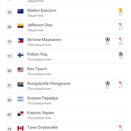
Защитник
Майкл Боксолл
15
45‎’‎
Защитник
Jefferson Diaz
28
57‎’‎
Защитник
Энтони Марканич
13
45‎’‎
46‎’‎
Полузащитник
Робин Лод
17
70‎’‎
Полузащитник
Вил Трапп
20
Полузащитник
Bongokuhle Hlongwane
21
32‎’‎
71‎’‎
Полузащитник
Хоакин Перейра
26
Полузащитник
Карлос Харви
67
Полузащитник
Тани Олувасейи
14