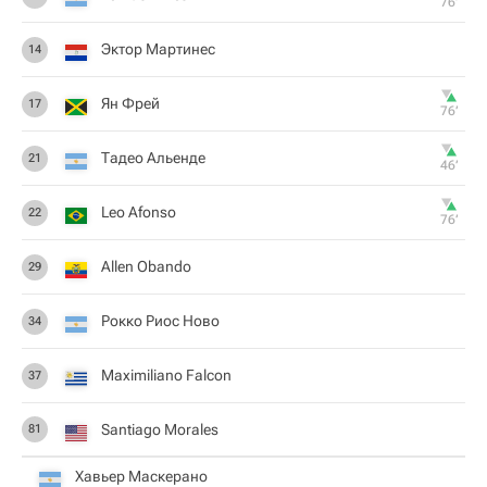
76‎’‎
Эктор Мартинес
14
Ян Фрей
17
76‎’‎
Тадео Альенде
21
46‎’‎
Leo Afonso
22
76‎’‎
Allen Obando
29
Рокко Риос Ново
34
Maximiliano Falcon
37
Santiago Morales
81
Хавьер Маскерано