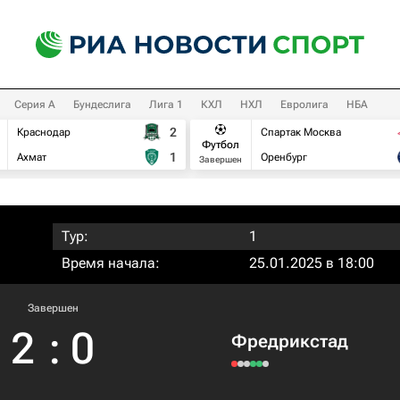
Серия А
Бундеслига
Лига 1
КХЛ
НХЛ
Евролига
НБА
2
Краснодар
Спартак Москва
Футбол
1
Ахмат
Оренбург
Завершен
Тур:
1
Время начала:
25.01.2025 в 18:00
Завершен
2
:
0
Фредрикстад