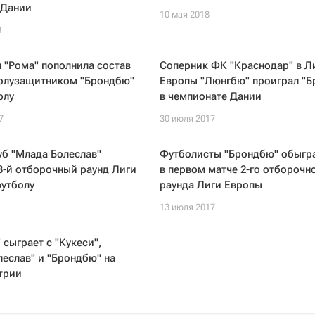
 Дании
10 мая 2018
8
 "Рома" пополнила состав
Соперник ФК "Краснодар" в Л
полузащитником "Брондбю"
Европы "Люнгбю" проиграл "
рлу
в чемпионате Дании
7
30 июля 2017
б "Млада Болеслав"
Футболисты "Брондбю" обыгр
3-й отборочный раунд Лиги
в первом матче 2-го отборочн
футболу
раунда Лиги Европы
13 июля 2017
 сыграет с "Кукеси",
еслав" и "Брондбю" на
трии