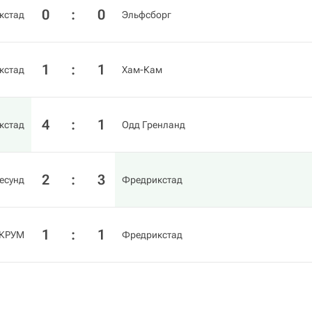
0
:
0
кстад
Эльфсборг
1
:
1
кстад
Хам-Кам
4
:
1
кстад
Одд Гренланд
2
:
3
есунд
Фредрикстад
1
:
1
КРУМ
Фредрикстад