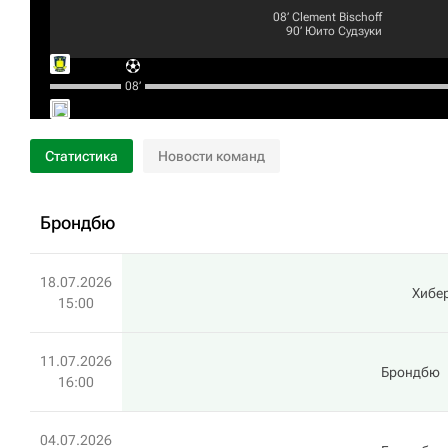
08‎’‎
Clement Bischoff
90‎’‎
Юито Судзуки
08‎’‎
Статистика
Новости команд
Брондбю
18.07.2026
Хибе
15:00
11.07.2026
Брондбю
16:00
04.07.2026