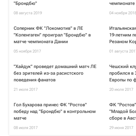
"Брондбю"
чемпионате
08 августа 2019
04 ноября 201
Соперник ФК "Локомотив" в ЛЕ
Итальянская
"Копенгаген" проиграл "Брондбю" в
19-летним 
матче чемпионата Дании
Резаном Ко
05 ноября 2017
01 августа 201
"Хайдук" проведет домашний матч ЛЕ
Чешский клу
без зрителей из-за расистского
пробился в 
поведения фанатов
Европы по 
21 июля 2017
20 июля 2017
Гол Бухарова принес ФК "Ростов"
ФК "Ростов"
победу над "Брондбю" в контрольном
"Младой Бол
матче
сборе в Авс
08 июля 2017
29 июня 2017