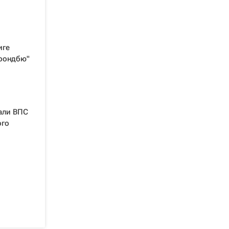
иге
Брондбю"
али ВПС
ого