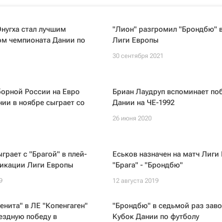
нугха стал лучшим
"Лион" разгромил "Брондбю" 
м чемпионата Дании по
Лиги Европы
30 сентября 2021
борной России на Евро
Бриан Лаудруп вспоминает по
ии в ноябре сыграет со
Дании на ЧЕ-1992
26 июня 2020
грает с "Брагой" в плей-
Еськов назначен на матч Лиги
икации Лиги Европы
"Брага" - "Брондбю"
9
12 августа 2019
енита" в ЛЕ "Копенгаген"
"Брондбю" в седьмой раз заво
ездную победу в
Кубок Дании по футболу