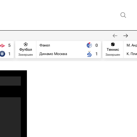
5
0
Факел
М. Ан
Футбол
Теннис
1
1
Динамо Москва
К. Пл
Завершен
Завершен