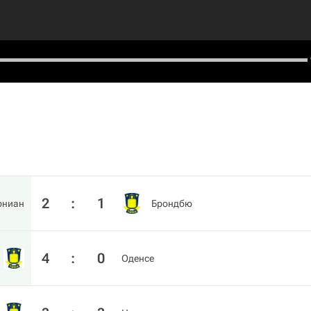
2
:
1
рниан
Брондбю
4
:
0
Оденсе