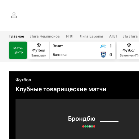
Главное
Лига Чемпионов
РПЛ
Лига Европы
АПЛ
Ла Лига
1
Зенит
Матч-
Футбол
Футбол
центр
0
Балтика
Завершен
Закончен (П)
Футбол
Клубные товарищеские матчи
Брондбю