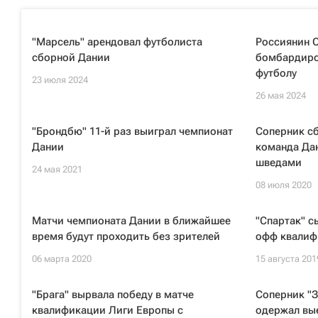
"Марсель" арендовал футболиста
Россиянин О
сборной Дании
бомбардиро
футболу
23 июля 2024
26 мая 2024
"Брондбю" 11-й раз выиграл чемпионат
Соперник с
Дании
команда Дан
шведами
24 мая 2021
08 июля 2020
Матчи чемпионата Дании в ближайшее
"Спартак" сы
время будут проходить без зрителей
офф квалиф
06 марта 2020
15 августа 201
"Брага" вырвала победу в матче
Соперник "З
квалификации Лиги Европы с
одержал вы