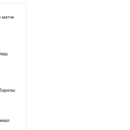
в матче
беду
 Европы
евал