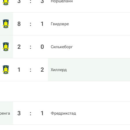
3
:
3
Норшеланн
8
:
1
Гвидовре
2
:
0
Силькеборг
1
:
2
Хиллерд
3
:
1
ренга
Фредрикстад