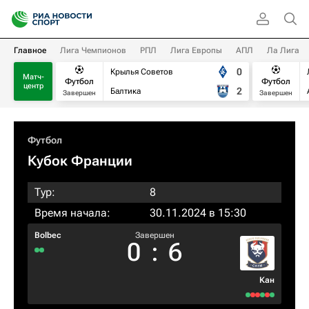
Главное
Лига Чемпионов
РПЛ
Лига Европы
АПЛ
Ла Лига
0
Крылья Советов
Матч-
Футбол
Футбол
центр
2
Балтика
Завершен
Завершен
Футбол
Кубок Франции
Тур:
8
Время начала:
30.11.2024 в 15:30
Bolbec
Завершен
0
:
6
Кан