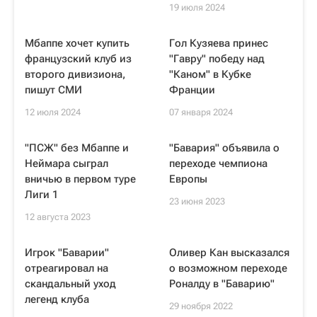
19 июля 2024
Мбаппе хочет купить
Гол Кузяева принес
французский клуб из
"Гавру" победу над
второго дивизиона,
"Каном" в Кубке
пишут СМИ
Франции
12 июля 2024
07 января 2024
"ПСЖ" без Мбаппе и
"Бавария" объявила о
Неймара сыграл
переходе чемпиона
вничью в первом туре
Европы
Лиги 1
23 июня 2023
12 августа 2023
Игрок "Баварии"
Оливер Кан высказался
отреагировал на
о возможном переходе
скандальный уход
Роналду в "Баварию"
легенд клуба
29 ноября 2022