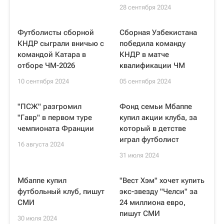
28 сентября 2024
Футболисты сборной
Сборная Узбекистана
КНДР сыграли вничью с
победила команду
командой Катара в
КНДР в матче
отборе ЧМ-2026
квалификации ЧМ
10 сентября 2024
05 сентября 2024
"ПСЖ" разгромил
Фонд семьи Мбаппе
"Гавр" в первом туре
купил акции клуба, за
чемпионата Франции
который в детстве
играл футболист
16 августа 2024
31 июля 2024
Мбаппе купил
"Вест Хэм" хочет купить
футбольный клуб, пишут
экс-звезду "Челси" за
СМИ
24 миллиона евро,
пишут СМИ
30 июля 2024