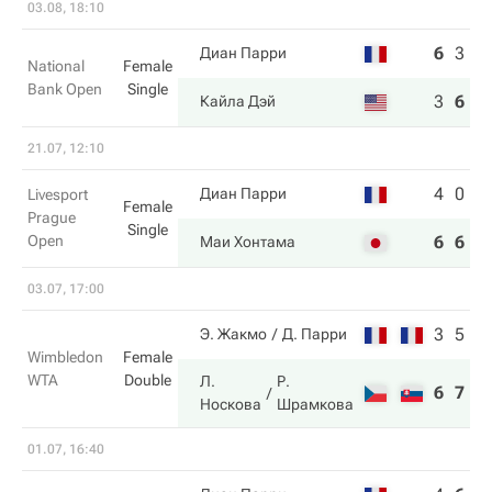
03.08, 18:10
6
3
5
Диан Парри
National
Female
Bank Open
Single
3
6
7
Кайла Дэй
21.07, 12:10
4
0
Диан Парри
Livesport
Female
Prague
Single
Open
6
6
Маи Хонтама
03.07, 17:00
3
5
Э. Жакмо
Д. Парри
Wimbledon
Female
WTA
Double
Л.
Р.
6
7
Носкова
Шрамкова
01.07, 16:40