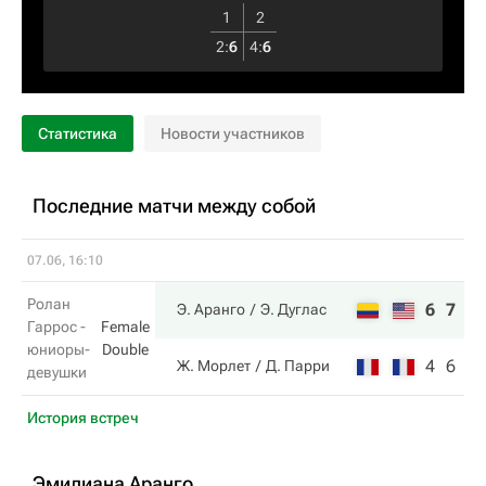
1
2
2
:
6
4
:
6
Статистика
Новости участников
Последние матчи между собой
07.06, 16:10
Ролан
6
7
Э. Аранго
Э. Дуглас
Гаррос -
Female
юниоры-
Double
4
6
Ж. Морлет
Д. Парри
девушки
История встреч
Эмилиана Аранго