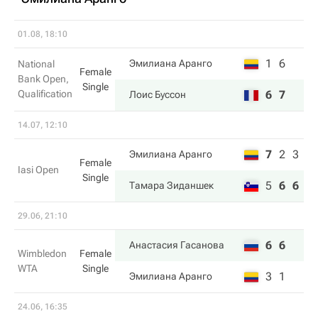
01.08, 18:10
1
6
Эмилиана Аранго
National
Female
Bank Open,
Single
Qualification
6
7
Лоис Буссон
14.07, 12:10
7
2
3
Эмилиана Аранго
Female
Iasi Open
Single
5
6
6
Тамара Зиданшек
29.06, 21:10
6
6
Анастасия Гасанова
Wimbledon
Female
WTA
Single
3
1
Эмилиана Аранго
24.06, 16:35