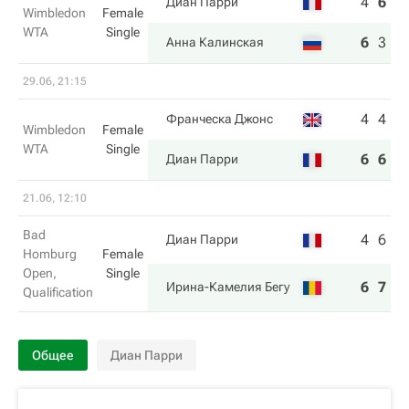
4
6
6
Диан Парри
Wimbledon
Female
WTA
Single
6
3
7
Анна Калинская
29.06, 21:15
4
4
Франческа Джонс
Wimbledon
Female
WTA
Single
6
6
Диан Парри
21.06, 12:10
Bad
4
6
Диан Парри
Homburg
Female
Open,
Single
6
7
Ирина-Камелия Бегу
Qualification
Общее
Диан Парри