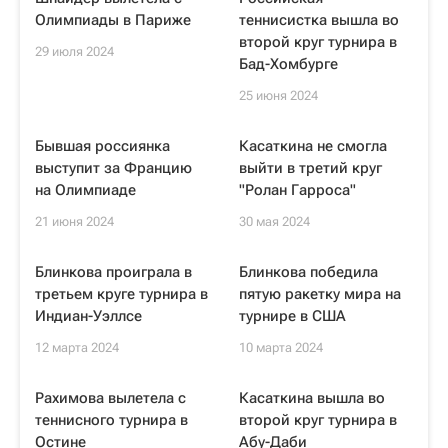
Олимпиады в Париже
теннисистка вышла во
второй круг турнира в
29 июля 2024
Бад-Хомбурге
25 июня 2024
Бывшая россиянка
Касаткина не смогла
выступит за Францию
выйти в третий круг
на Олимпиаде
"Ролан Гарроса"
21 июня 2024
30 мая 2024
Блинкова проиграла в
Блинкова победила
третьем круге турнира в
пятую ракетку мира на
Индиан-Уэллсе
турнире в США
12 марта 2024
10 марта 2024
Рахимова вылетела с
Касаткина вышла во
теннисного турнира в
второй круг турнира в
Остине
Абу-Даби