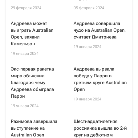
29 февраля 2024
05 февраля 2024
Андреева может
Андреева совершила
выиграть Australian
чудо на Australian Open,
Open, заявил
считает Дмитриева
Камельзон
19 января 2024
19 января 2024
Экс-первая ракетка
Андреева вырвала
мира объяснил,
победу у Парри в
благодаря чему
третьем круге Australian
Андреева обыграла
Open
Парри
19 января 2024
19 января 2024
Рахимова завершила
Шестнадцатилетняя
выступление на
россиянка вышла во 2-й
Australian Open
круг на дебютном