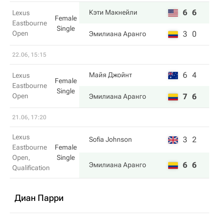
6
6
Кэти Макнейли
Lexus
Female
Eastbourne
Single
Open
3
0
Эмилиана Аранго
22.06, 15:15
6
4
Майя Джойнт
Lexus
Female
Eastbourne
Single
Open
7
6
Эмилиана Аранго
21.06, 17:20
Lexus
3
2
Sofia Johnson
Eastbourne
Female
Open,
Single
6
6
Эмилиана Аранго
Qualification
Диан Парри