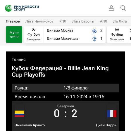
Главное
Лига Чемпионов
РПЛ
Лига Европы
АПЛ
Ла Лига
3
Динамо Москва
Матч-
Футбол
Футбол
центр
1
Динамо Махачкала
Завершен
Завершен
Теннис
Кубок Федераций
- Billie Jean King
Cup Playoffs
Раунд:
1/8 финала
Время начала:
16.11.2024 в 19:15
Завершен
0
:
2
Эмилиана Аранго
Диан Парри