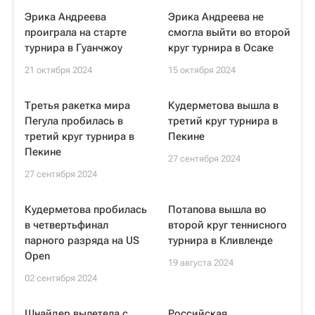
Эрика Андреева
Эрика Андреева не
проиграла на старте
смогла выйти во второй
турнира в Гуанчжоу
круг турнира в Осаке
21 октября 2024
15 октября 2024
Третья ракетка мира
Кудерметова вышла в
Пегула пробилась в
третий круг турнира в
третий круг турнира в
Пекине
Пекине
27 сентября 2024
27 сентября 2024
Кудерметова пробилась
Потапова вышла во
в четвертьфинал
второй круг теннисного
парного разряда на US
турнира в Кливленде
Open
19 августа 2024
02 сентября 2024
Шнайдер вылетела с
Российская