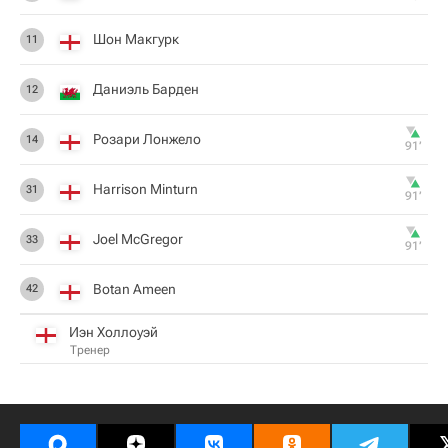
Шон Макгурк
11
Даниэль Барден
12
Розари Лонжело
14
91‎’‎
Harrison Minturn
31
91‎’‎
Joel McGregor
33
91‎’‎
Botan Ameen
42
Иэн Холлоуэй
Тренер