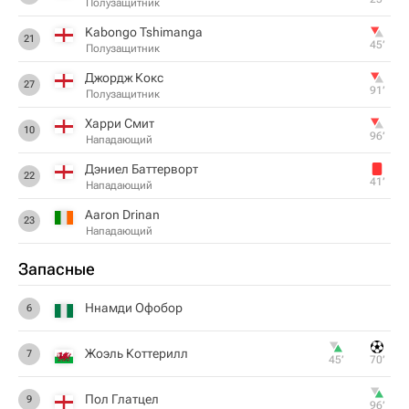
Полузащитник
Kabongo Tshimanga
21
45‎’‎
Полузащитник
Джордж Кокс
27
91‎’‎
Полузащитник
Харри Смит
10
96‎’‎
Нападающий
Дэниел Баттерворт
22
41‎’‎
Нападающий
Aaron Drinan
23
Нападающий
Запасные
Ннамди Офобор
6
Жоэль Коттерилл
7
45‎’‎
70‎’‎
Пол Глатцел
9
96‎’‎