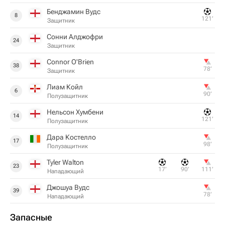
Бенджамин Вудс
8
121‎’‎
Защитник
Сонни Алджофри
24
Защитник
Connor O'Brien
38
78‎’‎
Защитник
Лиам Койл
6
90‎’‎
Полузащитник
Нельсон Хумбени
14
121‎’‎
Полузащитник
Дара Костелло
17
98‎’‎
Полузащитник
Tyler Walton
23
17‎’‎
90‎’‎
111‎’‎
Нападающий
Джошуа Вудс
39
78‎’‎
Нападающий
Запасные