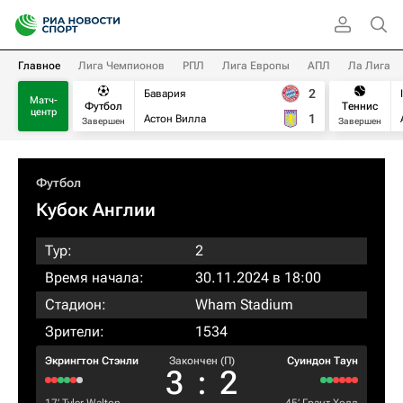
Главное
Лига Чемпионов
РПЛ
Лига Европы
АПЛ
Ла Лига
2
Бавария
Матч-
Футбол
Теннис
центр
1
Астон Вилла
Завершен
Завершен
Футбол
Кубок Англии
Тур:
2
Время начала:
30.11.2024 в 18:00
Стадион:
Wham Stadium
Зрители:
1534
Экрингтон Стэнли
Закончен (П)
Суиндон Таун
3
:
2