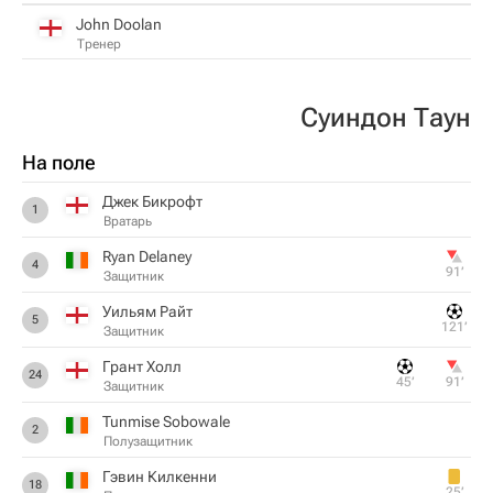
John Doolan
Тренер
Суиндон Таун
На поле
Джек Бикрофт
1
Вратарь
Ryan Delaney
4
91‎’‎
Защитник
Уильям Райт
5
121‎’‎
Защитник
Грант Холл
24
45‎’‎
91‎’‎
Защитник
Tunmise Sobowale
2
Полузащитник
Гэвин Килкенни
18
25‎’‎