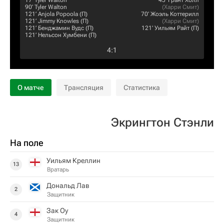
17‎’‎
Tyler Walton
45‎’‎
Грант Холл
90‎’‎
Tyler Walton
(
Харри Смит
)
121‎’‎
Anjola Popoola
(П)
70‎’‎
Жоэль Коттерилл
121‎’‎
Jimmy Knowles
(П)
(
Харри Смит
)
121‎’‎
Бенджамин Вудс
(П)
121‎’‎
Уильям Райт
(П)
121‎’‎
Нельсон Хумбени
(П)
4
:
1
О матче
Трансляция
Статистика
Экрингтон Стэнли
На поле
Уильям Креллин
13
Вратарь
Дональд Лав
2
Защитник
Зак Оу
4
Защитник