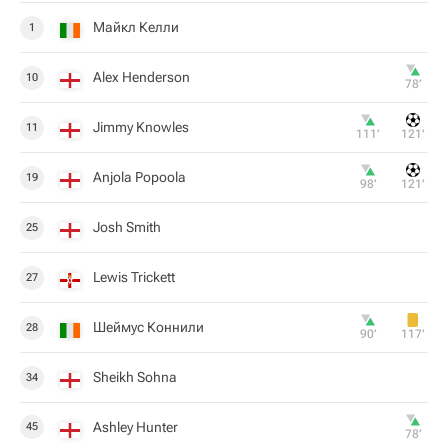
Майкл Келли
1
Alex Henderson
10
78‎’‎
Jimmy Knowles
11
111‎’‎
121‎’‎
Anjola Popoola
19
98‎’‎
121‎’‎
Josh Smith
25
Lewis Trickett
27
Шеймус Коннили
28
90‎’‎
117‎’‎
Sheikh Sohna
34
Ashley Hunter
45
78‎’‎