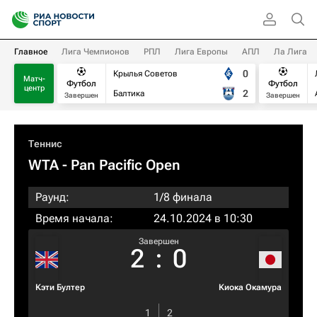
Главное
Лига Чемпионов
РПЛ
Лига Европы
АПЛ
Ла Лига
0
Крылья Советов
Матч-
Футбол
Футбол
центр
2
Балтика
Завершен
Завершен
Теннис
WTA
- Pan Pacific Open
Раунд:
1/8 финала
Время начала:
24.10.2024 в 10:30
Завершен
2
:
0
Кэти Бултер
Киока Окамура
1
2