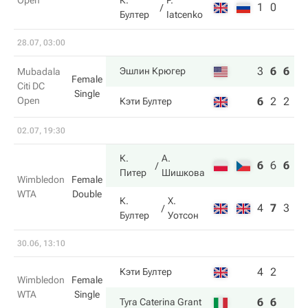
Open
К.
P.
1
0
Бултер
Iatcenko
28.07, 03:00
3
6
6
Эшлин Крюгер
Mubadala
Female
Citi DC
Single
Open
6
2
2
Кэти Бултер
02.07, 19:30
К.
А.
6
6
6
Питер
Шишкова
Wimbledon
Female
WTA
Double
К.
Х.
4
7
3
Бултер
Уотсон
30.06, 13:10
4
2
Кэти Бултер
Wimbledon
Female
WTA
Single
6
6
Tyra Caterina Grant