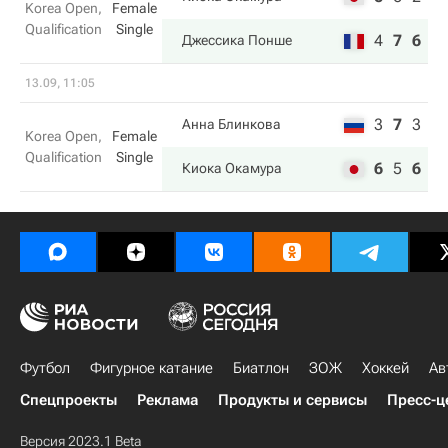
Korea Open,
Female
Qualification
Single
4
7
6
Джессика Понше
13.09, 11:05
3
7
3
Анна Блинкова
Korea Open,
Female
Qualification
Single
6
5
6
Киока Окамура
Футбол
Фигурное катание
Биатлон
ЗОЖ
Хоккей
Ав
Спецпроекты
Реклама
Продукты и сервисы
Пресс-ц
Версия 2023.1 Beta