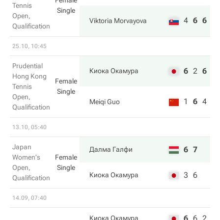
Female
Tennis
Single
Open,
4
6
6
Viktoria Morvayova
Qualification
25.10, 10:45
Prudential
6
2
6
Киока Окамура
Hong Kong
Female
Tennis
Single
Open,
1
6
4
Meiqi Guo
Qualification
13.10, 05:40
Japan
6
7
Далма Галфи
Women's
Female
Open,
Single
3
6
Киока Окамура
Qualification
14.09, 07:40
6
6
2
Киока Окамура