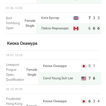
21.06, 14:35
7
3
3
Кэти Бултер
Bad
Female
Homburg
Single
Open
6
6
6
Лейла Фернандес
Киока Окамура
18.07, 13:25
Livesport
5
1
Киока Окамура
Prague
Female
Open,
Single
7
6
Carol Young Suh Lee
Qualification
26.10, 09:30
Prudential
6
3
4
Киока Окамура
Hong Kong