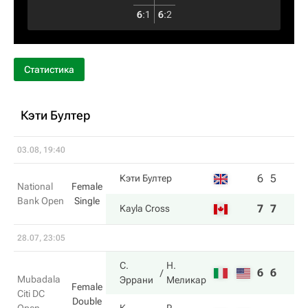
6
:
1
6
:
2
Статистика
Кэти Бултер
03.08, 19:40
6
5
Кэти Бултер
National
Female
Bank Open
Single
7
7
Kayla Cross
28.07, 23:05
С.
Н.
6
6
Mubadala
Эррани
Меликар
Female
Citi DC
Double