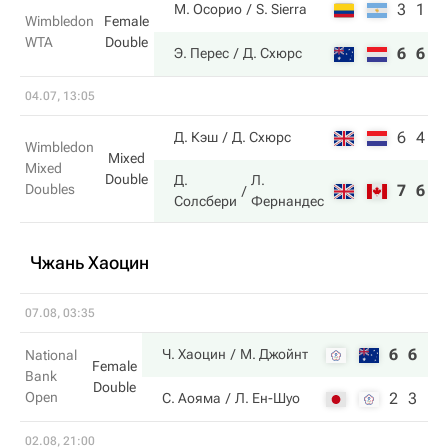
3
1
М. Осорио
S. Sierra
Wimbledon
Female
WTA
Double
6
6
Э. Перес
Д. Схюрс
04.07, 13:05
6
4
Д. Кэш
Д. Схюрс
Wimbledon
Mixed
Mixed
Double
Д.
Л.
Doubles
7
6
Солсбери
Фернандес
Чжань Хаоцин
07.08, 03:35
6
6
Ч. Хаоцин
М. Джойнт
National
Female
Bank
Double
Open
2
3
С. Аояма
Л. Ен-Шуо
02.08, 21:00