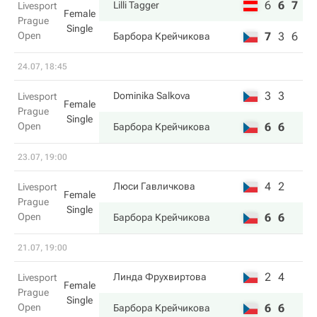
6
6
7
Lilli Tagger
Livesport
Female
Prague
Single
Open
7
3
6
Барбора Крейчикова
24.07, 18:45
3
3
Dominika Salkova
Livesport
Female
Prague
Single
Open
6
6
Барбора Крейчикова
23.07, 19:00
4
2
Люси Гавличкова
Livesport
Female
Prague
Single
Open
6
6
Барбора Крейчикова
21.07, 19:00
2
4
Линда Фрухвиртова
Livesport
Female
Prague
Single
Open
6
6
Барбора Крейчикова