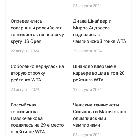
25 августа 2024
Определились
Диана Шнайдер и
соперницы российских
Мирра Андреева
теннисисток по первому
поднялись в
кругу US Open
чемпионской гонке WTA
22 августа 2024
20 августа 2024
Соболенко вернулась на
Шнайдер впервые в
вторую строчку
карьере вошла в топ-20
рейтинга WTA
рейтинга WTA
20 августа 2024
13 августа 2024
Российская
Чешские теннисисты
теннисистка
Синякова и Махач стали
Павлюченкова
олимпийскими
поднялась на 29-е место
чемпионами
в рейтинге WTA
03 августа 2024