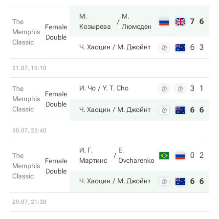
М.
М.
7
6
The
Козырева
Люмсден
Female
Memphis
Double
Classic
6
3
Ч. Хаоцин
М. Джойнт
31.07, 19:10
3
1
И. Чо
Y. T. Cho
The
Female
Memphis
Double
Classic
6
6
Ч. Хаоцин
М. Джойнт
30.07, 23:40
И. Г.
E.
0
2
The
Мартинс
Ovcharenko
Female
Memphis
Double
Classic
6
6
Ч. Хаоцин
М. Джойнт
29.07, 21:30