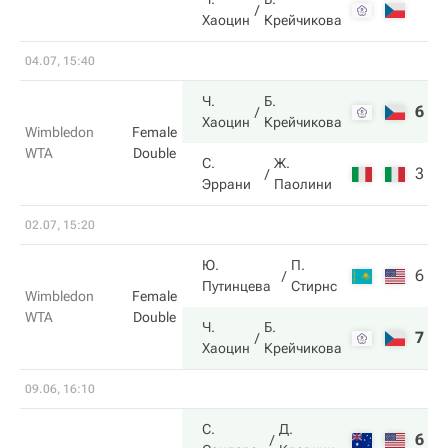
Хаоцин
Крейчикова
04.07, 15:40
Ч.
Б.
6
6
Хаоцин
Крейчикова
Wimbledon
Female
WTA
Double
С.
Ж.
3
2
Эррани
Паолини
02.07, 15:20
Ю.
П.
6
2
Путинцева
Стирнс
Wimbledon
Female
WTA
Double
Ч.
Б.
7
6
Хаоцин
Крейчикова
09.06, 16:10
С.
Д.
6
3