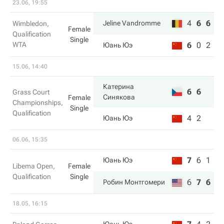
23.06, 19:55
4
6
6
Jeline Vandromme
Wimbledon,
Female
Qualification
Single
WTA
6
0
2
Юань Юэ
15.06, 14:40
Катерина
6
6
Grass Court
Синякова
Female
Championships,
Single
Qualification
4
2
Юань Юэ
06.06, 15:35
7
6
1
Юань Юэ
Libema Open,
Female
Qualification
Single
6
7
6
Робин Монтгомери
18.05, 16:15