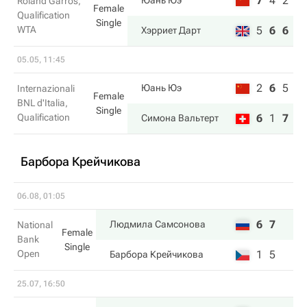
7
4
2
Юань Юэ
Roland Garros,
Female
Qualification
Single
WTA
5
6
6
Хэрриет Дарт
05.05, 11:45
2
6
5
Юань Юэ
Internazionali
Female
BNL d'Italia,
Single
Qualification
6
1
7
Симона Вальтерт
Барбора Крейчикова
06.08, 01:05
6
7
Людмила Самсонова
National
Female
Bank
Single
Open
1
5
Барбора Крейчикова
25.07, 16:50