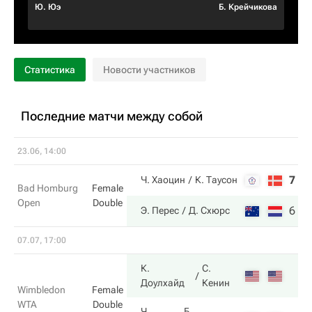
Ю. Юэ
Б. Крейчикова
Статистика
Новости участников
Последние матчи между собой
23.06, 14:00
7
3
Ч. Хаоцин
К. Таусон
Bad Homburg
Female
Open
Double
6
6
Э. Перес
Д. Схюрс
07.07, 17:00
К.
С.
Доулхайд
Кенин
Wimbledon
Female
WTA
Double
Ч.
Б.