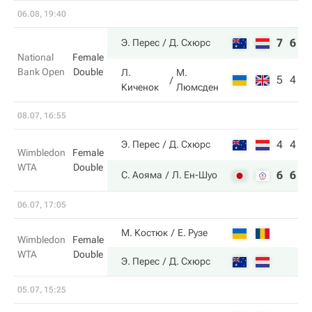
06.08, 19:40
7
6
Э. Перес
Д. Схюрс
National
Female
Bank Open
Double
Л.
М.
5
4
Киченок
Люмсден
08.07, 16:55
4
4
Э. Перес
Д. Схюрс
Wimbledon
Female
WTA
Double
6
6
С. Аояма
Л. Ен-Шуо
06.07, 17:05
М. Костюк
Е. Рузе
Wimbledon
Female
WTA
Double
Э. Перес
Д. Схюрс
05.07, 15:25