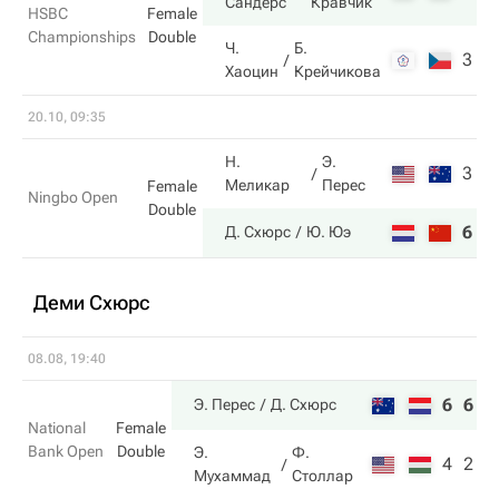
Сандерс
Кравчик
HSBC
Female
Championships
Double
Ч.
Б.
3
6
Хаоцин
Крейчикова
20.10, 09:35
Н.
Э.
3
3
Меликар
Перес
Female
Ningbo Open
Double
6
6
Д. Схюрс
Ю. Юэ
Деми Схюрс
08.08, 19:40
6
6
Э. Перес
Д. Схюрс
National
Female
Bank Open
Double
Э.
Ф.
4
2
Мухаммад
Столлар