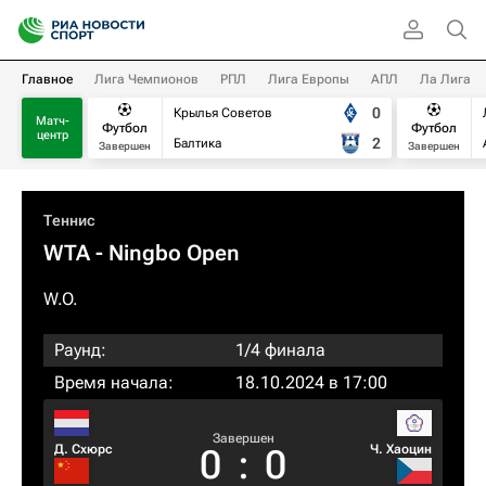
Главное
Лига Чемпионов
РПЛ
Лига Европы
АПЛ
Ла Лига
0
Крылья Советов
Матч-
Футбол
Футбол
центр
2
Балтика
Завершен
Завершен
Теннис
WTA
- Ningbo Open
W.O.
Раунд:
1/4 финала
Время начала:
18.10.2024 в 17:00
Завершен
Д. Схюрс
Ч. Хаоцин
0
:
0