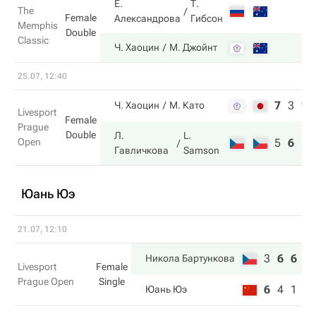
Е.
Т.
The
Female
Александрова
Гибсон
Memphis
Double
Classic
Ч. Хаоцин
М. Джойнт
25.07, 12:40
7
3
9
Ч. Хаоцин
М. Като
Livesport
Female
Prague
Double
Л.
L.
Open
5
6
11
Гавличкова
Samson
Юань Юэ
21.07, 12:10
3
6
6
Никола Бартункова
Livesport
Female
Prague Open
Single
6
4
1
Юань Юэ