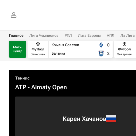
Главное
Лига Чемпионов
РПЛ
Лига Европы
АПЛ
Ла Лига
0
Крылья Советов
Матч-
Футбол
Футбол
центр
2
Балтика
Завершен
Завершен
Теннис
ATP
- Almaty Open
Карен Хачанов