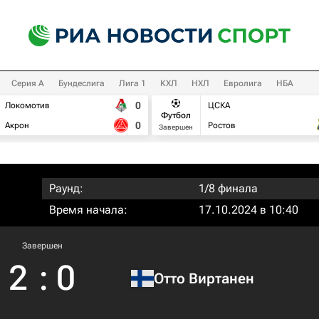
Серия А
Бундеслига
Лига 1
КХЛ
НХЛ
Евролига
НБА
0
Локомотив
ЦСКА
Футбол
0
Акрон
Ростов
Завершен
Раунд:
1/8 финала
Время начала:
17.10.2024 в 10:40
Завершен
2
:
0
Отто Виртанен