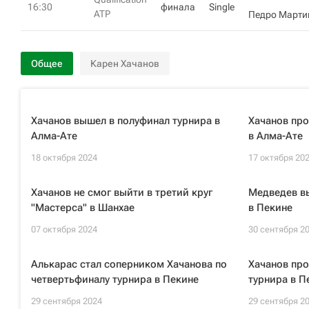
16:30
финала
Single
ATP
Педро Марти
Общее
Карен Хачанов
Хачанов вышел в полуфинал турнира в
Хачанов про
Алма-Ате
в Алма-Ате
18 октября 2024
17 октября 20
Хачанов не смог выйти в третий круг
Медведев в
"Мастерса" в Шанхае
в Пекине
07 октября 2024
30 сентября 2
Алькарас стал соперником Хачанова по
Хачанов про
четвертьфиналу турнира в Пекине
турнира в П
29 сентября 2024
29 сентября 2