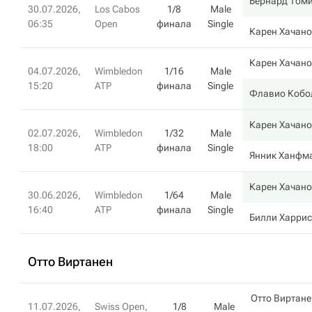
Бернард Том
30.07.2026,
Los Cabos
1/8
Male
06:35
Open
финала
Single
Карен Хачан
Карен Хачан
04.07.2026,
Wimbledon
1/16
Male
15:20
ATP
финала
Single
Флавио Кобо
Карен Хачан
02.07.2026,
Wimbledon
1/32
Male
18:00
ATP
финала
Single
Янник Ханфм
Карен Хачан
30.06.2026,
Wimbledon
1/64
Male
16:40
ATP
финала
Single
Билли Харрис
Отто Виртанен
Отто Виртане
11.07.2026,
Swiss Open,
1/8
Male