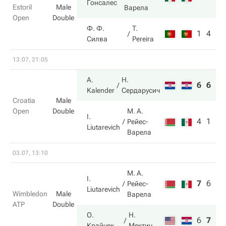
Гонсалес
Estoril
Male
Варела
Open
Double
Ф. Ф.
T.
1
4
Силва
Pereira
13.07, 21:05
A.
Н.
6
6
Kalender
Сердарусич
Croatia
Male
Open
Double
М. А.
I.
4
1
Рейес-
Liutarevich
Варела
03.07, 13:10
М. А.
I.
7
6
6
Рейес-
Liutarevich
Wimbledon
Male
Варела
ATP
Double
О.
Н.
6
7
7
Крайчек
Мектич