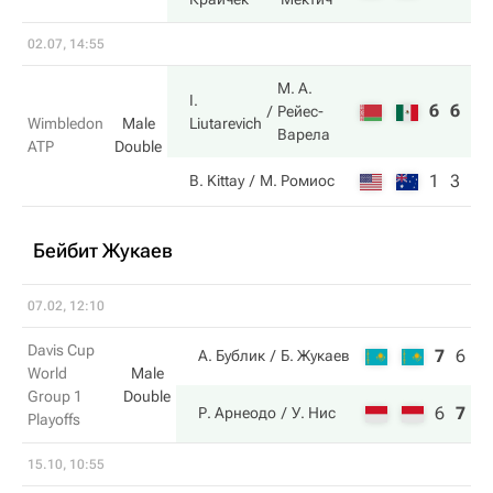
02.07, 14:55
М. А.
I.
6
6
Рейес-
Liutarevich
Wimbledon
Male
Варела
ATP
Double
1
3
B. Kittay
М. Ромиос
Бейбит Жукаев
07.02, 12:10
Davis Cup
7
6
6
А. Бублик
Б. Жукаев
World
Male
Group 1
Double
6
7
7
Р. Арнеодо
У. Нис
Playoffs
15.10, 10:55