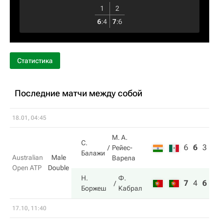
1
2
6
:
4
7
:
6
Статистика
Последние матчи между собой
18.01, 04:45
М. А.
С.
6
6
3
Рейес-
Балажи
Australian
Male
Варела
Open ATP
Double
Н.
Ф.
7
4
6
Боржеш
Кабрал
17.10, 11:40