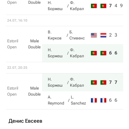
Open
Double
Н.
Ф.
7
4
9
Боржеш
Кабрал
24.07, 16:10
В.
Б.
2
3
Кирков
Стивенс
Estoril
Male
Open
Double
Н.
Ф.
6
6
Боржеш
Кабрал
22.07, 20:25
Н.
Ф.
7
7
Боржеш
Кабрал
Estoril
Male
Open
Double
A.
L.
6
6
Reymond
Sanchez
Денис Евсеев