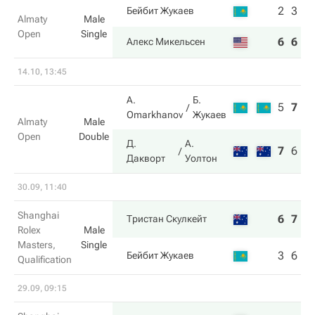
2
3
Бейбит Жукаев
Almaty
Male
Open
Single
6
6
Алекс Микельсен
14.10, 13:45
A.
Б.
5
7
8
Omarkhanov
Жукаев
Almaty
Male
Open
Double
Д.
А.
7
6
1
Дакворт
Уолтон
30.09, 11:40
Shanghai
6
7
Тристан Скулкейт
Rolex
Male
Masters,
Single
3
6
Бейбит Жукаев
Qualification
29.09, 09:15