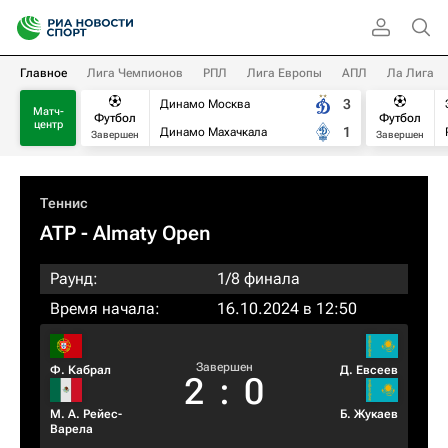
Главное
Лига Чемпионов
РПЛ
Лига Европы
АПЛ
Ла Лига
3
Динамо Москва
Матч-
Футбол
Футбол
центр
1
Динамо Махачкала
Завершен
Завершен
Теннис
ATP
- Almaty Open
Раунд:
1/8 финала
Время начала:
16.10.2024 в 12:50
Завершен
Ф. Кабрал
Д. Евсеев
2
:
0
М. А. Рейес-
Б. Жукаев
Варела