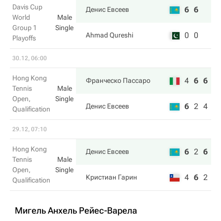
Davis Cup
6
6
Денис Евсеев
World
Male
Group 1
Single
0
0
Ahmad Qureshi
Playoffs
30.12, 06:00
Hong Kong
4
6
6
Франческо Пассаро
Tennis
Male
Open,
Single
6
2
4
Денис Евсеев
Qualification
29.12, 07:10
Hong Kong
6
2
6
Денис Евсеев
Tennis
Male
Open,
Single
4
6
2
Кристиан Гарин
Qualification
Мигель Анхель Рейес-Варела