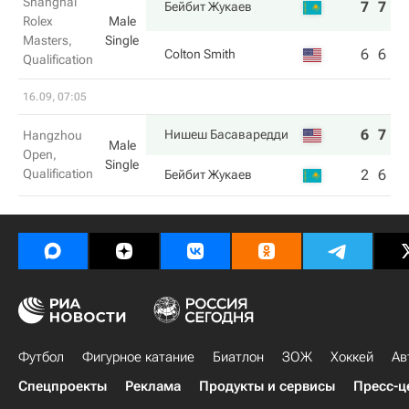
Shanghai
7
7
Бейбит Жукаев
Rolex
Male
Masters,
Single
6
6
Colton Smith
Qualification
16.09, 07:05
6
7
Нишеш Басаваредди
Hangzhou
Male
Open,
Single
Qualification
2
6
Бейбит Жукаев
Футбол
Фигурное катание
Биатлон
ЗОЖ
Хоккей
Ав
Спецпроекты
Реклама
Продукты и сервисы
Пресс-ц