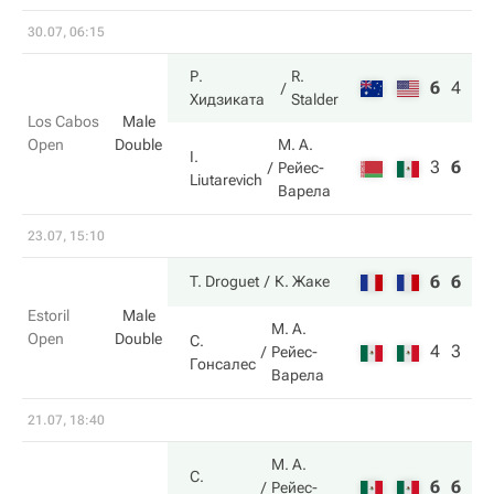
30.07, 06:15
Р.
R.
6
4
10
Хидзиката
Stalder
Los Cabos
Male
Open
Double
М. А.
I.
3
6
8
Рейес-
Liutarevich
Варела
23.07, 15:10
6
6
T. Droguet
К. Жаке
Estoril
Male
М. А.
Open
Double
С.
4
3
Рейес-
Гонсалес
Варела
21.07, 18:40
М. А.
С.
6
6
Рейес-