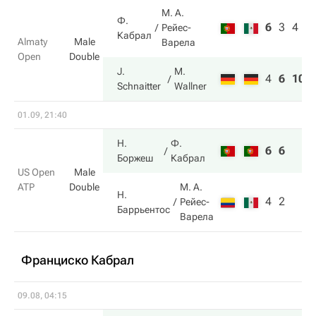
М. А.
Ф.
6
3
4
Рейес-
Кабрал
Almaty
Male
Варела
Open
Double
J.
M.
4
6
10
Schnaitter
Wallner
01.09, 21:40
Н.
Ф.
6
6
Боржеш
Кабрал
US Open
Male
ATP
Double
М. А.
Н.
4
2
Рейес-
Баррьентос
Варела
Франциско Кабрал
09.08, 04:15