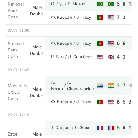
6
6
13
О. Лус
Р. Матос
National
Male
Bank
Double
Open
7
3
11
Ф. Кабрал
J. Tracy
07.08, 02:00
6
6
Ф. Кабрал
J. Tracy
National
Male
Bank
Double
Open
4
3
Р. Рам
Д. Солсбери
29.07, 19:45
А.
A.
3
7
10
Mubadala
Бехар
Chandrasekar
Male
Citi DC
Double
Open
6
6
8
Ф. Кабрал
J. Tracy
25.07, 17:10
6
6
11
T. Droguet
К. Жаке
Estoril
Male