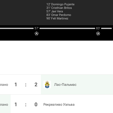
12‎’‎
Domingo Pujante
31‎’‎
Cristhian Britos
57‎’‎
Javi Vera
83‎’‎
Omar Perdomo
90‎’‎
Feli Martinez
57‎’‎
83‎’‎
1
:
2
елано
Лас-Пальмас
1
:
0
елано
Рекреативо Уэльва