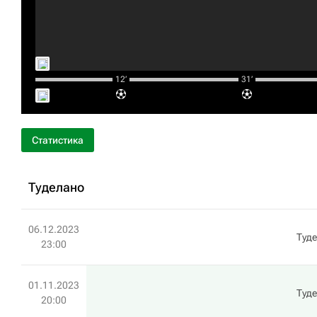
12‎’‎
31‎’‎
Статистика
Туделано
06.12.2023
Туд
23:00
01.11.2023
Туд
20:00