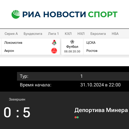
Серия А
Бундеслига
Лига 1
КХЛ
НХЛ
Евролига
НБА
Локомотив
ЦСКА
Футбол
Акрон
Ростов
08.08 20:30
Тур:
1
Время начала:
31.10.2024 в 22:00
Завершен
0
:
5
Депортива Минера