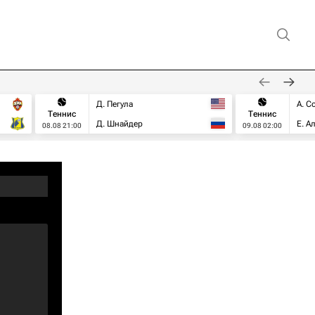
Д. Пегула
А. С
Теннис
Теннис
Д. Шнайдер
Е. А
08.08 21:00
09.08 02:00