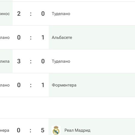
2
:
0
тинос
Туделано
0
:
1
елано
Альбасете
3
:
0
лила
Туделано
0
:
1
елано
Форментера
0
:
5
нера
Реал Мадрид