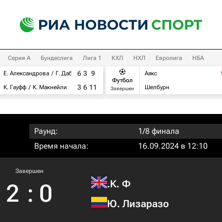
Серия А
Бундеслига
Лига 1
КХЛ
НХЛ
Евролига
НБА
6
3
9
Е. Александрова
Г. Дабровски
Аякс
Футбол
3
6
11
К. Гауфф
К. Макнейли
Шелбурн
Завершен
Раунд:
1/8 финала
Время начала:
16.09.2024 в 12:10
Завершен
К. Ф.
2
:
0
Ю. Лизаразо