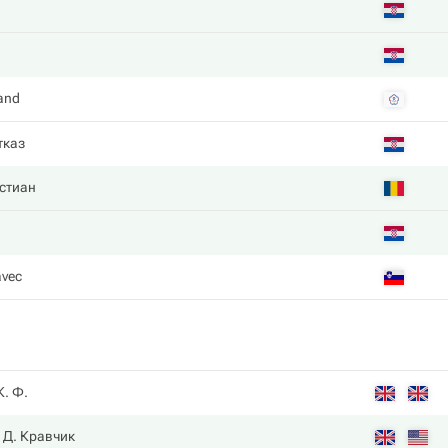
and
тказ
стиан
avec
К. Ф.
Д. Кравчик