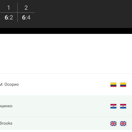
1
2
6
:
2
6
:
4
М. Осорио
рцинко
Brooks