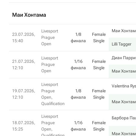
Маи Хонтама
Маи Хонтам
Livesport
23.07.2026,
1/8
Female
Prague
15:40
финала
Single
Open
Lilli Tagger
Диан Парри
Livesport
21.07.2026,
1/16
Female
Prague
12:10
финала
Single
Open
Маи Хонтам
Livesport
Valentina Ry
19.07.2026,
Prague
1/8
Female
12:10
Open,
финала
Single
Маи Хонтам
Qualification
Livesport
Барбора Па
18.07.2026,
Prague
1/16
Female
15:25
Open,
финала
Single
Маи Хонтам
Qualification