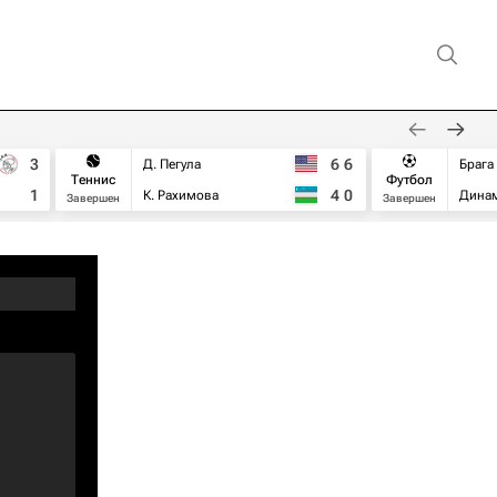
3
6
6
Д. Пегула
Брага
Теннис
Футбол
1
4
0
К. Рахимова
Дина
Завершен
Завершен