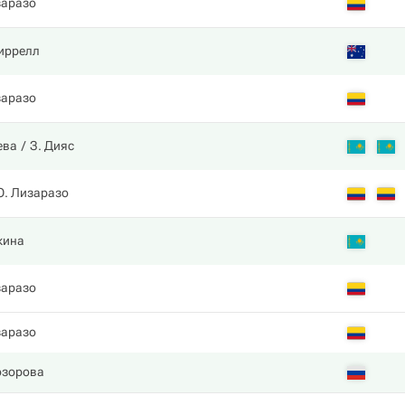
аразо
иррелл
аразо
ева
З. Дияс
. Лизаразо
кина
аразо
аразо
озорова