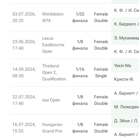
К. Ф.
И. С
03.07.2026,
Wimbledon
1/32
Female
20:25
WTA
финала
Double
К. Биррелл
Э. Мухамма
Lexus
23.06.2026,
1/8
Female
Eastbourne
17:40
финала
Double
Open
К. Ф.
И. С
Yexin Ma
Thailand
14.09.2024,
1/16
Female
Open 2,
08:30
финала
Single
Qualification
Кристи Ф.
А. Барнетт
22.07.2024,
1/8
Female
Iasi Open
17:40
финала
Double
М. Люмсден
Д. Эйни
Л.
16.07.2024,
Hungarian
1/8
Female
15:55
Grand Prix
финала
Double
А. Барнетт