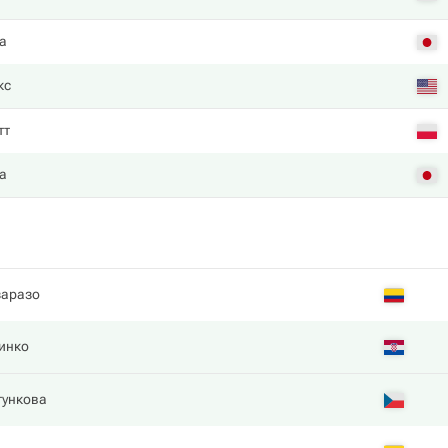
а
кс
тт
а
аразо
инко
тункова