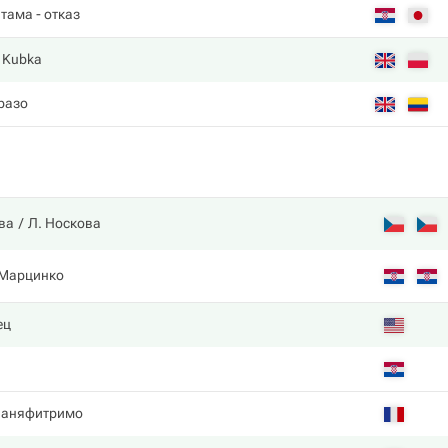
нтама
- отказ
 Kubka
разо
ва
Л. Носкова
 Марцинко
ец
ианяфитримо