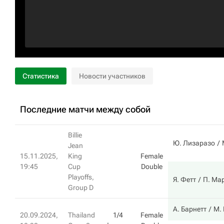
Статистика
Новости участников
Последние матчи между собой
Billie
Ю. Лизаразо
Jean
15.11.2025,
King
Female
19:45
Cup
Double
Playoffs,
Я. Фетт
П. Ма
Group D
А. Барнетт
M. 
20.09.2024,
Thailand
1/4
Female