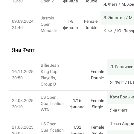
18:30
Open 2
финала
Double
Я. Фетт
М. Хо
Э. Эпплтон
M.
Jasmin
09.09.2024,
1/8
Female
Open
21:40
финала
Double
Monastir
К. Ф.
Ю. Лиза
Яна Фетт
Billie Jean
Л. Гавличко
16.11.2025,
King Cup
Female
20:50
Playoffs,
Double
Я. Фетт
П.
Group D
Кэти Волын
US Open,
22.08.2025,
1/16
Female
Qualification
20:10
финала
Single
WTA
Яна Фетт
Тесса Андр
US Open,
21.08.2025,
1/32
Female
Qualification
20:05
финала
Single