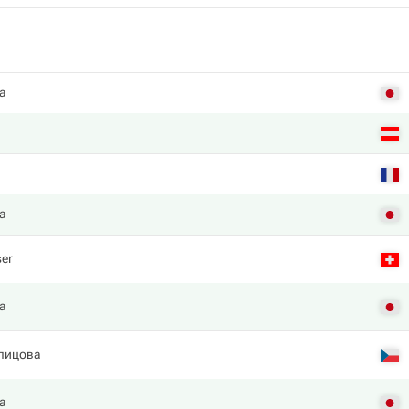
а
а
ser
а
лицова
а