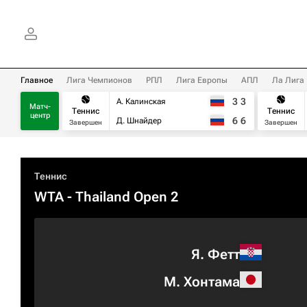
Главное
Лига Чемпионов
РПЛ
Лига Европы
АПЛ
Ла Лига
3
3
А. Калинская
Матч-
Теннис
Теннис
центр
6
6
Д. Шнайдер
Завершен
Завершен
Теннис
WTA
- Thailand Open 2
Я. Фетт
М. Хонтама