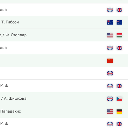
илва
Т. Гибсон
д
Ф. Столлар
илва
К. Ф.
А. Шишкова
 Пападакис
К. Ф.