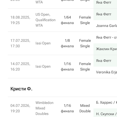
WTA
Яна Фетт
Яна Фетт
US Open,
18.08.2025,
1/64
Female
Qualification
19:25
финала
Single
WTA
Joanna Garl
Яна Фетт
- о
17.07.2025,
1/8
Female
Iasi Open
17:30
финала
Single
Жаклин Кри
Яна Фетт
14.07.2025,
1/16
Female
Iasi Open
16:20
финала
Single
Veronika Erj
Кристи Ф.
Б. Харрис
Wimbledon
04.07.2026,
1/16
Mixed
Mixed
19:20
финала
Double
Doubles
Н. Скупски