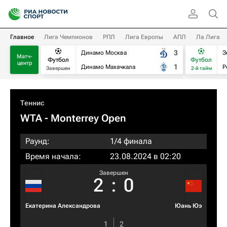
Главное
Лига Чемпионов
РПЛ
Лига Европы
АПЛ
Ла Лига
3
Динамо Москва
З
Матч-
Футбол
Футбол
центр
1
Динамо Махачкала
Р
Завершен
2-й тайм
Теннис
WTA
- Monterrey Open
Раунд:
1/4 финала
Время начала:
23.08.2024 в 02:20
Завершен
2
:
0
Екатерина Александрова
Юань Юэ
1
2