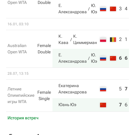
Open WTA
Double
Е.
Ю.
3
4
Александрова
Юэ
16.01, 03:10
К.
К.
2
1
Кава
Циммерман
Australian
Female
Open WTA
Double
Е.
Ю.
6
6
Александрова
Юэ
28.07, 13:15
Екатерина
5
7
2
Летние
Александрова
Female
Олимпийские
Single
игры WTA
7
6
6
Юань Юэ
История встреч