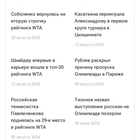
Соболенко вернулась на
Касаткина переиграла
вторую строчку
Александрову в первом
рейтинга WTA
круге турнира в
Цинциннати
20 августа 2024
13 августа 2024
Шнайдер впервые в
Рублев раскрыл
карьере вошла в топ-20
причину пропуска
рейтинга WTA
Олимпиады в Париже
13 августа 2024
09 августа 2024
Российская
Тихонов назвал
теннисистка
выступление россиян на
Павлюченкова
Олимпиаде позором
поднялась на 29-е место
30 июля 2024
в рейтинге WTA
05 августа 2024