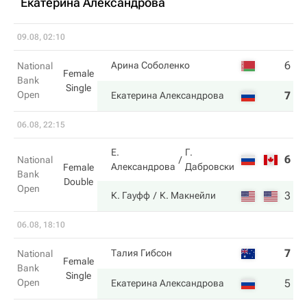
Екатерина Александрова
09.08, 02:10
6
6
Арина Соболенко
National
Female
Bank
Single
Open
7
4
Екатерина Александрова
06.08, 22:15
Е.
Г.
6
3
National
Александрова
Дабровски
Female
Bank
Double
Open
3
6
К. Гауфф
К. Макнейли
06.08, 18:10
7
1
Талия Гибсон
National
Female
Bank
Single
Open
5
6
Екатерина Александрова