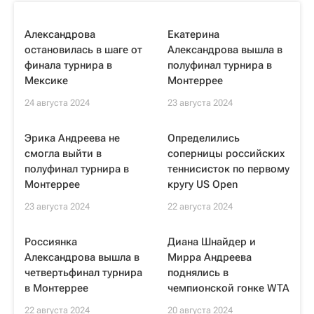
Александрова
Екатерина
остановилась в шаге от
Александрова вышла в
финала турнира в
полуфинал турнира в
Мексике
Монтеррее
24 августа 2024
23 августа 2024
Эрика Андреева не
Определились
смогла выйти в
соперницы российских
полуфинал турнира в
теннисисток по первому
Монтеррее
кругу US Open
23 августа 2024
22 августа 2024
Россиянка
Диана Шнайдер и
Александрова вышла в
Мирра Андреева
четвертьфинал турнира
поднялись в
в Монтеррее
чемпионской гонке WTA
22 августа 2024
20 августа 2024