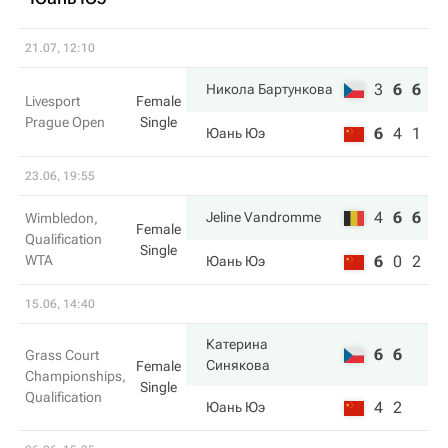
21.07, 12:10
3
6
6
Никола Бартункова
Livesport
Female
Prague Open
Single
6
4
1
Юань Юэ
23.06, 19:55
4
6
6
Jeline Vandromme
Wimbledon,
Female
Qualification
Single
WTA
6
0
2
Юань Юэ
15.06, 14:40
Катерина
6
6
Grass Court
Синякова
Female
Championships,
Single
Qualification
4
2
Юань Юэ