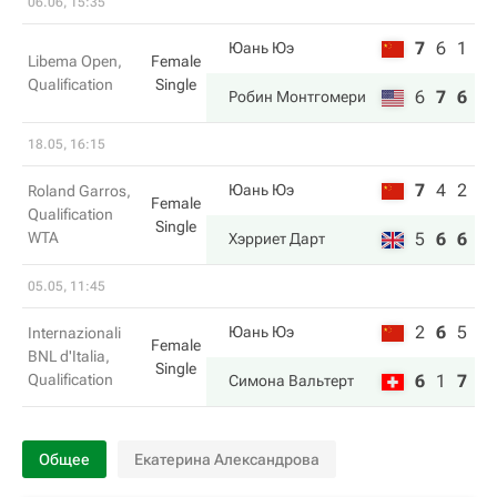
06.06, 15:35
7
6
1
Юань Юэ
Libema Open,
Female
Qualification
Single
6
7
6
Робин Монтгомери
18.05, 16:15
7
4
2
Юань Юэ
Roland Garros,
Female
Qualification
Single
WTA
5
6
6
Хэрриет Дарт
05.05, 11:45
2
6
5
Юань Юэ
Internazionali
Female
BNL d'Italia,
Single
Qualification
6
1
7
Симона Вальтерт
Общее
Екатерина Александрова