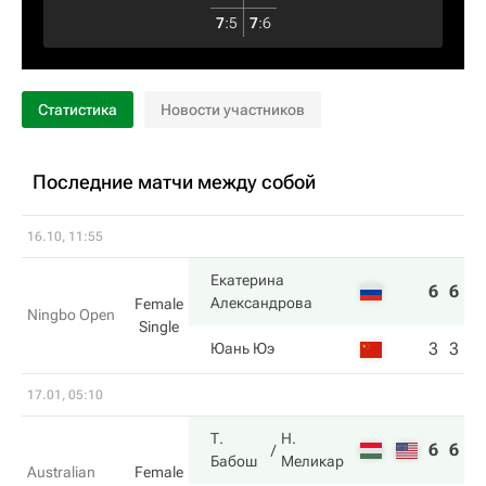
7
:
5
7
:
6
Статистика
Новости участников
Последние матчи между собой
16.10, 11:55
Екатерина
6
6
Александрова
Female
Ningbo Open
Single
3
3
Юань Юэ
17.01, 05:10
Т.
Н.
6
6
Бабош
Меликар
Australian
Female