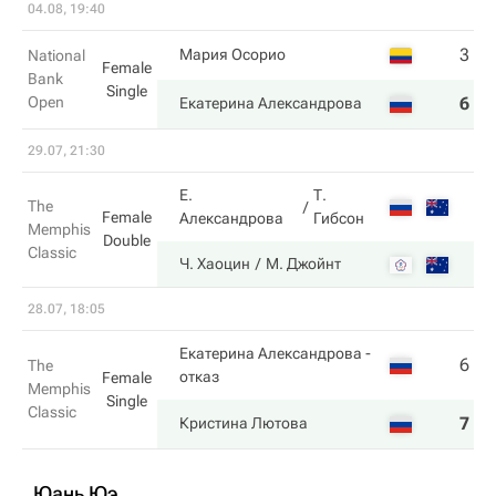
04.08, 19:40
3
6
Мария Осорио
National
Female
Bank
Single
Open
6
7
Екатерина Александрова
29.07, 21:30
Е.
Т.
The
Female
Александрова
Гибсон
Memphis
Double
Classic
Ч. Хаоцин
М. Джойнт
28.07, 18:05
Екатерина Александрова
-
6
6
The
отказ
Female
Memphis
Single
Classic
7
4
Кристина Лютова
Юань Юэ