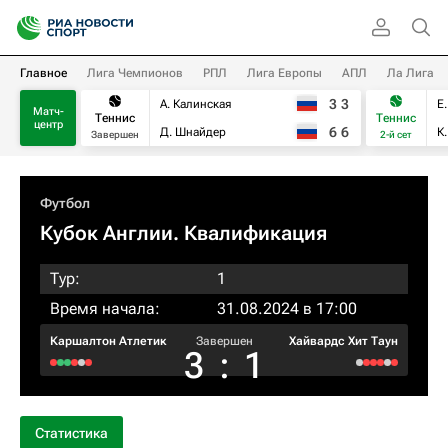
Главное
Лига Чемпионов
РПЛ
Лига Европы
АПЛ
Ла Лига
3
3
А. Калинская
Е
Матч-
Теннис
Теннис
центр
6
6
Д. Шнайдер
К
Завершен
2-й сет
Футбол
Кубок Англии. Квалификация
Тур:
1
Время начала:
31.08.2024 в 17:00
Каршалтон Атлетик
Завершен
Хайвардс Хит Таун
3
:
1
Статистика