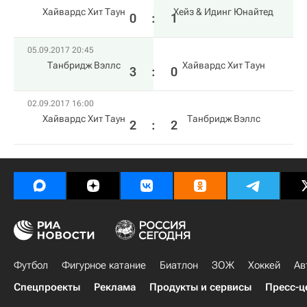
Хайвардс Хит Таун
Хейз & Идинг Юнайтед
0
:
1
05.09.2017 20:45
Танбридж Вэллс
Хайвардс Хит Таун
3
:
0
02.09.2017 16:00
Хайвардс Хит Таун
Танбридж Вэллс
2
:
2
Футбол
Фигурное катание
Биатлон
ЗОЖ
Хоккей
Ав
Спецпроекты
Реклама
Продукты и сервисы
Пресс-ц