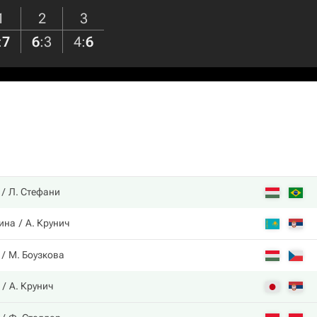
1
2
3
:
7
6
:
3
4
:
6
Л. Стефани
ина
А. Крунич
М. Боузкова
А. Крунич