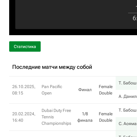
6
Статистика
Последние матчи между собой
Т. Бабош
26.10.2025,
Pan Pacific
Female
Финал
08:15
Open
Double
А. Данил
Т. Бабош
Dubai Duty Free
20.02.2024,
1/8
Female
Tennis
16:40
финала
Double
Championships
С. Аояма