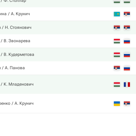
Ф. Столлар
ина
А. Крунич
ч
Н. Стоянович
В. Звонарева
В. Кудерметова
ч
А. Панова
К. Младенович
ренко
А. Крунич