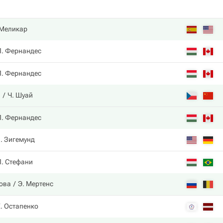
 Меликар
Л. Фернандес
Л. Фернандес
а
Ч. Шуай
Л. Фернандес
. Зигемунд
Л. Стефани
това
Э. Мертенс
. Остапенко