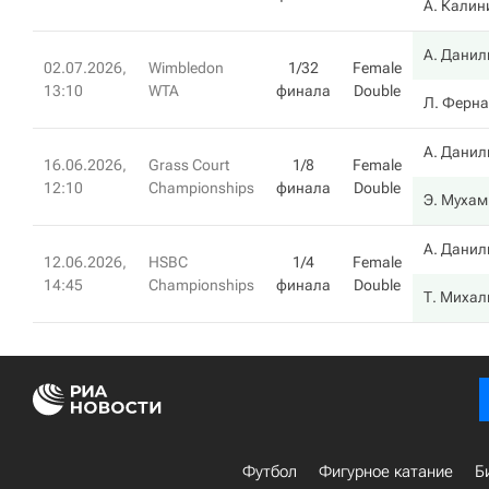
А. Калин
А. Данил
02.07.2026,
Wimbledon
1/32
Female
13:10
WTA
финала
Double
Л. Ферна
А. Данил
16.06.2026,
Grass Court
1/8
Female
12:10
Championships
финала
Double
Э. Муха
А. Данил
12.06.2026,
HSBC
1/4
Female
14:45
Championships
финала
Double
Т. Михал
Футбол
Фигурное катание
Б