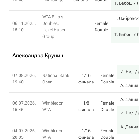
Т. Бабош
WTA Finals
Г. Дабровск
06.11.2025,
Doubles,
Female
15:10
Liezel Huber
Double
Т. Бабош
Group
Александра Крунич
И. Нил
07.08.2026,
National Bank
1/16
Female
19:40
Open
финала
Double
А. Данил
А. Данил
06.07.2026,
Wimbledon
1/8
Female
15:45
WTA
финала
Double
И. Нил
А. Данил
04.07.2026,
Wimbledon
1/16
Female
20:05
WTA
финала
Double