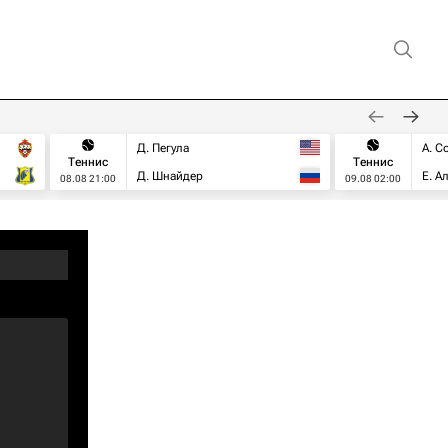
Д. Пегула
А. С
Теннис
Теннис
Д. Шнайдер
Е. А
08.08 21:00
09.08 02:00