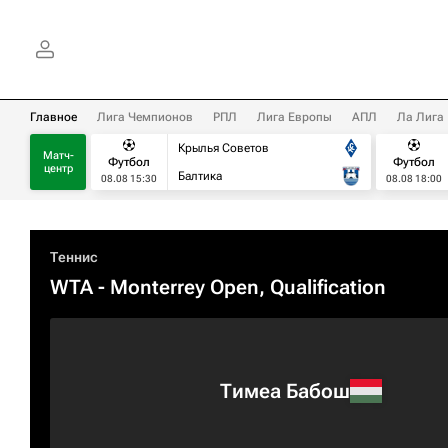
Главное
Лига Чемпионов
РПЛ
Лига Европы
АПЛ
Ла Лига
Крылья Советов
Матч-
Футбол
Футбол
центр
Балтика
08.08 15:30
08.08 18:00
Теннис
WTA
- Monterrey Open, Qualification
Тимеа Бабош