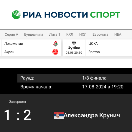
Серия А
Бундеслига
Лига 1
КХЛ
НХЛ
Евролига
НБА
Локомотив
ЦСКА
Футбол
Акрон
Ростов
08.08 20:30
Раунд:
1/8 финала
Время начала:
17.08.2024 в 19:20
Завершен
1
:
2
Александра Крунич