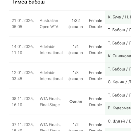
Тимеа Бабош
К. Буча
Н.
21.01.2026,
Australian
1/32
Female
05:05
Open WTA
финала
Double
Т. Бабош
Т. Бабош
14.01.2026,
Adelaide
1/4
Female
11:10
International
финала
Double
К. Синяков
Т. Бабош
12.01.2026,
Adelaide
1/8
Female
03:45
International
финала
Double
С. Кенин
Л
Т. Бабош
08.11.2025,
WTA Finals,
Female
Финал
16:10
Final Stage
Double
В. Кудерме
С. Шувэй
Е
07.11.2025,
WTA Finals,
1/2
Female
15:40
Final Stage
финала
Double