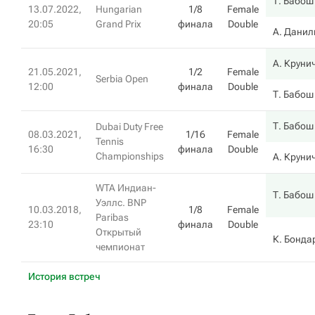
Т. Бабош
13.07.2022,
Hungarian
1/8
Female
20:05
Grand Prix
финала
Double
А. Данил
А. Круни
21.05.2021,
1/2
Female
Serbia Open
12:00
финала
Double
Т. Бабош
Т. Бабош
Dubai Duty Free
08.03.2021,
1/16
Female
Tennis
16:30
финала
Double
Championships
А. Круни
WTA Индиан-
Т. Бабош
Уэллс. BNP
10.03.2018,
1/8
Female
Paribas
23:10
финала
Double
Открытый
К. Бонда
чемпионат
История встреч