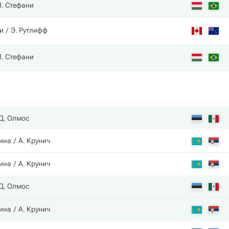
Л. Стефани
и
Э. Рутлифф
Л. Стефани
Д. Олмос
ина
А. Крунич
ина
А. Крунич
Д. Олмос
ина
А. Крунич