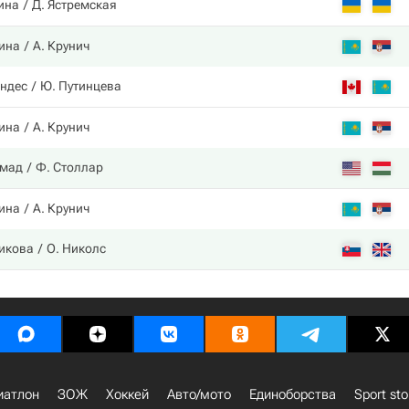
ина
Д. Ястремская
ина
А. Крунич
ндес
Ю. Путинцева
ина
А. Крунич
ммад
Ф. Столлар
ина
А. Крунич
икова
О. Николс
иатлон
ЗОЖ
Хоккей
Авто/мото
Единоборства
Sport sto